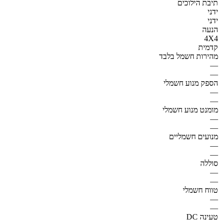
תיבת הילוכים
ידני
ידני
הנעה
4X4
קדמית
מהירות חשמל בלבד
—
—
הספק מנוע חשמלי
—
—
מומנט מנוע חשמלי
—
—
מנועים חשמליים
—
—
סוללה
—
—
טווח חשמלי
—
—
טעינה DC