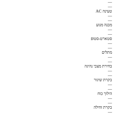
—
—
טעינה AC
—
—
מבנה מנוע
—
—
סטארט-סטופ
—
—
מתלים
—
—
בחירת מצבי נהיגה
—
—
בקרת שיגור
—
—
הילוך כוח
—
—
בקרת זחילה
—