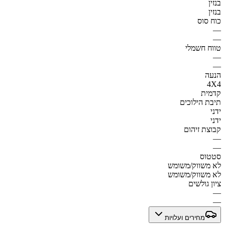
בנזין
בנזין
כוח סוס
—
—
טווח חשמלי
—
—
הנעה
4X4
קדמית
תיבת הילוכים
ידני
ידני
קבוצת זיהום
—
—
סטטוס
לא משווק/משומש
לא משווק/משומש
ציון גולשים
—
—
מחירים ועלויות