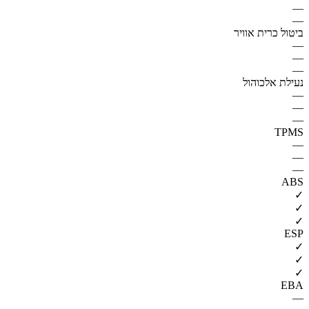
—
—
ביטול כרית אוויר
—
—
—
נעילת אלכוהול
—
—
—
TPMS
—
—
—
ABS
✓
✓
✓
ESP
✓
✓
✓
EBA
—