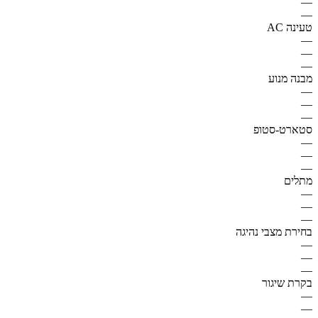
—
—
טעינה AC
—
—
—
מבנה מנוע
—
—
—
סטארט-סטופ
—
—
—
מתלים
—
—
—
בחירת מצבי נהיגה
—
—
—
בקרת שיגור
—
—