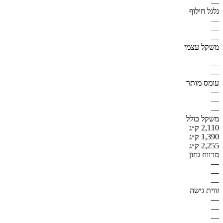
—
גלגל חילוף
—
—
—
משקל עצמי
—
—
—
עומס מותר
—
—
—
משקל כולל
2,110 ק״ג
1,390 ק״ג
2,255 ק״ג
מרווח גחון
—
—
—
זווית גישה
—
—
—