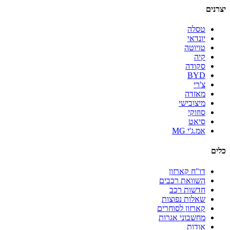
יצרנים
טסלה
יונדאי
טויוטה
קיה
סקודה
BYD
צ'רי
מאזדה
מיצובישי
סוזוקי
סיאט
אמ.ג'י MG
כלים
דו"ח קארזון
השוואת רכבים
חדשות רכב
שאלות נפוצות
קארזון לסוחרים
מחשבוני אגרות
אודות