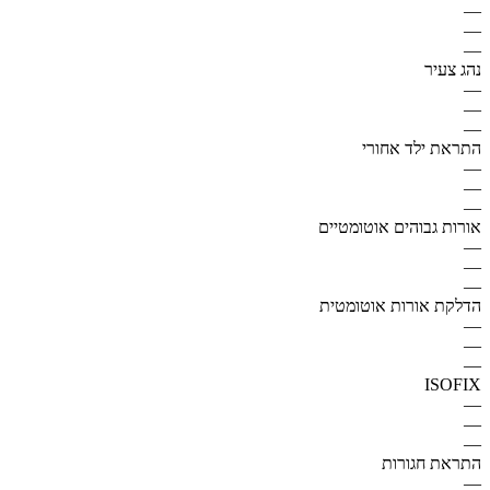
—
—
—
נהג צעיר
—
—
—
התראת ילד אחורי
—
—
—
אורות גבוהים אוטומטיים
—
—
—
הדלקת אורות אוטומטית
—
—
—
ISOFIX
—
—
—
התראת חגורות
—