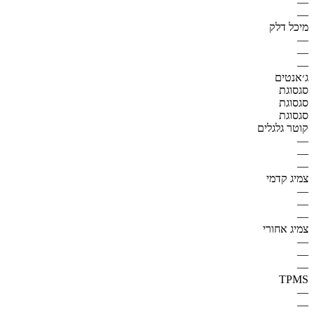
—
—
מיכל דלק
—
—
—
ג׳אנטים
סגסוגת
סגסוגת
סגסוגת
קוטר גלגלים
—
—
—
צמיג קדמי
—
—
—
צמיג אחורי
—
—
—
TPMS
—
—