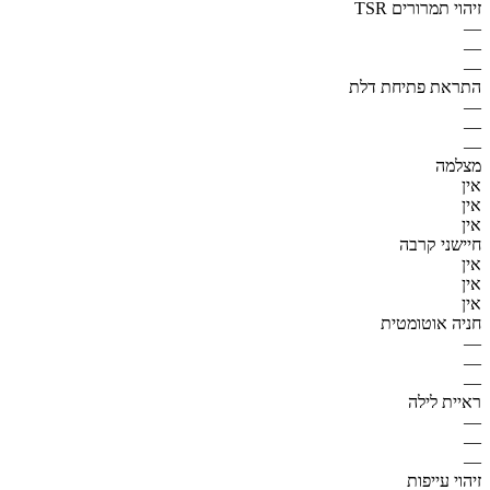
זיהוי תמרורים TSR
—
—
—
התראת פתיחת דלת
—
—
—
מצלמה
אין
אין
אין
חיישני קרבה
אין
אין
אין
חניה אוטומטית
—
—
—
ראיית לילה
—
—
—
זיהוי עייפות