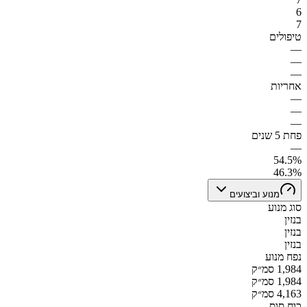
6
7
טיפולים
—
—
—
אחריות
—
—
—
פחת 5 שנים
—
54.5%
46.3%
מנוע וביצועים
סוג מנוע
בנזין
בנזין
בנזין
נפח מנוע
1,984 סמ״ק
1,984 סמ״ק
4,163 סמ״ק
כוח סוס