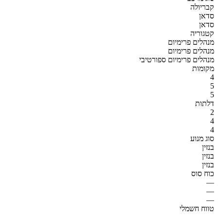
קבריולה
סדאן
סדאן
קטגוריה
מנהלים פרימיום
מנהלים פרימיום
מנהלים פרימיום ספורטיבי
מקומות
4
5
5
דלתות
2
4
4
סוג מנוע
בנזין
בנזין
בנזין
כוח סוס
—
—
—
טווח חשמלי
—