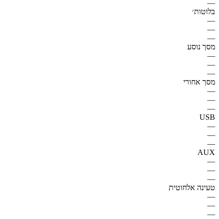
—
בלוטות׳
—
—
—
מסך נוסע
—
—
—
מסך אחורי
—
—
—
USB
—
—
—
AUX
—
—
—
טעינה אלחוטית
—
—
—