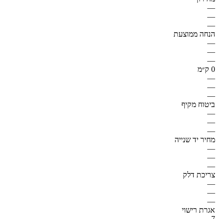
—
—
—
הנחה ממוצעת
—
—
—
0 ק״מ
—
—
—
ביטוח מקיף
—
—
—
מחיר יד שנייה
—
—
—
צריכת דלק
—
—
—
אגרת רישוי
7