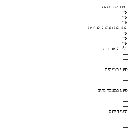
—
ניטור שטח מת
אין
אין
אין
התראת תנועה אחורית
אין
אין
אין
בלימה אחורית
—
—
—
סיוע בצמתים
—
—
—
סיוע במעבר נתיב
—
—
—
היגוי חירום
—
—
—