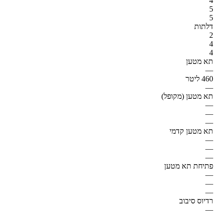
4
5
5
דלתות
2
4
4
תא מטען
—
460 ליטר
—
תא מטען (מקופל)
—
—
—
תא מטען קדמי
—
—
—
פתיחת תא מטען
—
—
—
רדיוס סיבוב
—