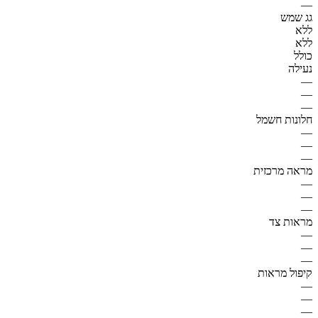
—
גג שמש
ללא
ללא
כולל
נעילה
—
—
—
חלונות חשמל
—
—
—
מראה מרכזית
—
—
—
מראות צד
—
—
—
קיפול מראות
—
—
—