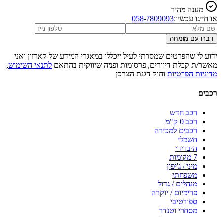
מענה מהיר
או חייגו עכשיו:
058-7809093
דברו עם מומחה
ידוע לי שהפרטים שמסרתי לעיל ייכללו במאגרי המידע של קארזון ואני
מאשר/ת קבלת דיוורים, פרסומות ופניה שיווקית בהתאם
לתנאי השימוש
,
מדיניות הפרטיות
וחוק הגנת הצרכן
רכבים
רכב חדש
רכב 0 ק"מ
רכבים למכירה
חשמלי
היברידי
7 מקומות
מיני / ג'יפון
משפחתי
מנהלים / גדול
פרימיום / יוקרה
ספורטיבי
מסחרי וטנדר