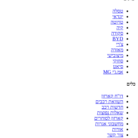
טסלה
יונדאי
טויוטה
קיה
סקודה
BYD
צ'רי
מאזדה
מיצובישי
סוזוקי
סיאט
אמ.ג'י MG
כלים
דו"ח קארזון
השוואת רכבים
חדשות רכב
שאלות נפוצות
קארזון לסוחרים
מחשבוני אגרות
אודות
צור קשר