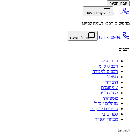
קבלו הצעה
שיחה
קבלו הצעה
מחפשים רכב? נשמח לסייע
058-7809093
קבלו הצעה
רכבים
רכב חדש
רכב 0 ק"מ
רכבים למכירה
חשמלי
היברידי
7 מקומות
מיני / ג'יפון
משפחתי
מנהלים / גדול
פרימיום / יוקרה
ספורטיבי
מסחרי וטנדר
יצרנים