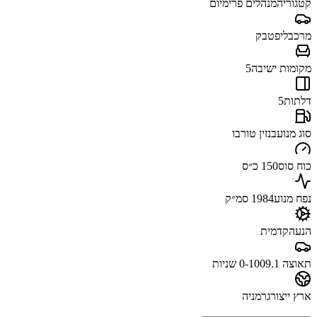
קטגוריה
מנהלים פרימיום
מרכב
ליפטבק
מקומות ישיבה
5
דלתות
5
סוג מנוע
בנזין טורבו
כוח סוס
150 כ״ס
נפח מנוע
1984 סמ״ק
הנעה
קדמית
תאוצה 0-100
9.1 שניות
ארץ ייצור
גרמניה