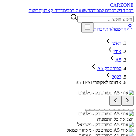
CARZONE
רכב חדש
רכבים למכירה
השוואת רכבים
דו"ח קארזון
חדשות
הרשמה/התחברות
ראשי
אודי
A5
A5 ספורטבק
2023
35 TFSI אדוונס לאקשרי
הצג את כל התמונות