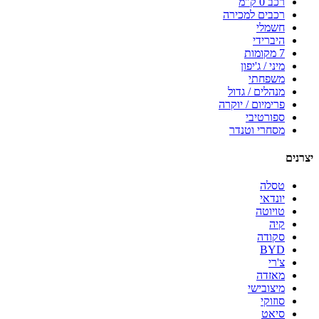
רכב 0 ק"מ
רכבים למכירה
חשמלי
היברידי
7 מקומות
מיני / ג'יפון
משפחתי
מנהלים / גדול
פרימיום / יוקרה
ספורטיבי
מסחרי וטנדר
יצרנים
טסלה
יונדאי
טויוטה
קיה
סקודה
BYD
צ'רי
מאזדה
מיצובישי
סוזוקי
סיאט