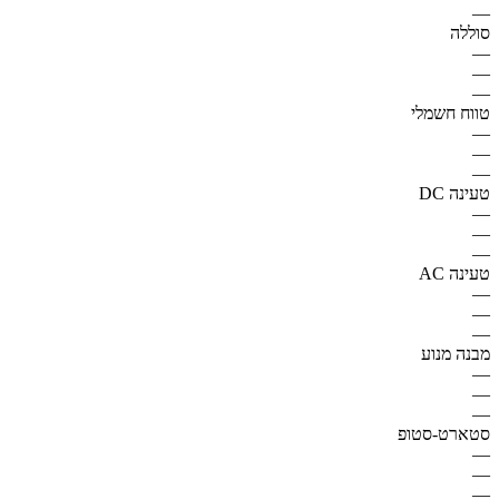
—
סוללה
—
—
—
טווח חשמלי
—
—
—
טעינה DC
—
—
—
טעינה AC
—
—
—
מבנה מנוע
—
—
—
סטארט-סטופ
—
—
—