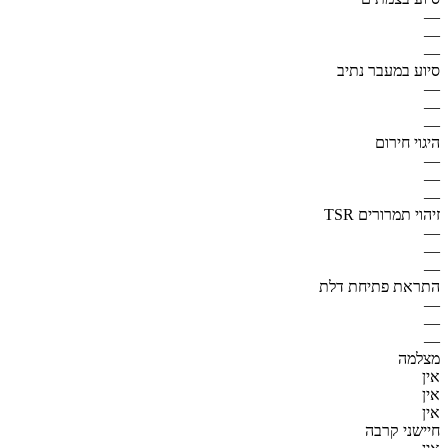
—
—
—
סיוע במעבר נתיב
—
—
—
היגוי חירום
—
—
—
זיהוי תמרורים TSR
—
—
—
התראת פתיחת דלת
—
—
—
מצלמה
אין
אין
אין
חיישני קרבה