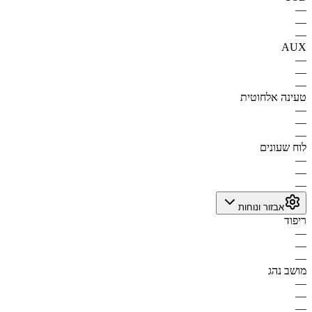
—
—
—
AUX
—
—
—
טעינה אלחוטית
—
—
—
לוח שעונים
—
—
—
אבזור ונוחות
ריפוד
—
—
—
מושב נהג
—
—
—