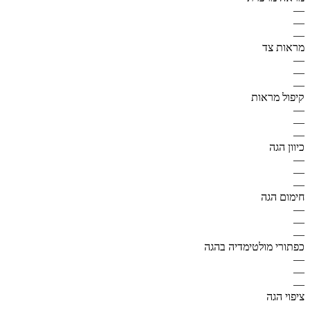
—
—
—
מראות צד
—
—
—
קיפול מראות
—
—
—
כיוון הגה
—
—
—
חימום הגה
—
—
—
כפתורי מולטימדיה בהגה
—
—
—
ציפוי הגה
—