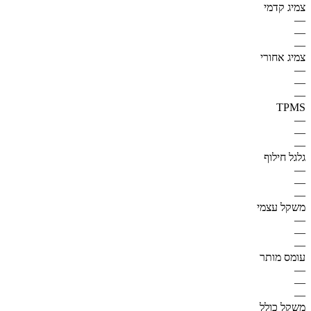
צמיג קדמי
—
—
—
צמיג אחורי
—
—
—
TPMS
—
—
—
גלגל חילוף
—
—
—
משקל עצמי
—
—
—
עומס מותר
—
—
—
משקל כולל