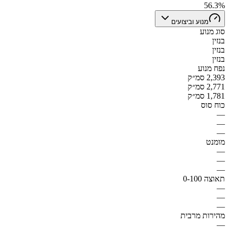
56.3%
מנוע וביצועים
סוג מנוע
בנזין
בנזין
בנזין
נפח מנוע
2,393 סמ״ק
2,771 סמ״ק
1,781 סמ״ק
כוח סוס
—
—
—
מומנט
—
—
—
תאוצה 0-100
—
—
—
מהירות מרבית
—