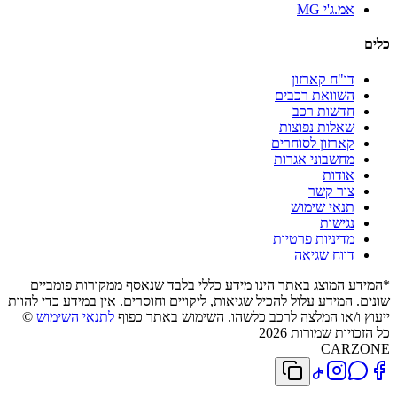
אמ.ג'י MG
כלים
דו"ח קארזון
השוואת רכבים
חדשות רכב
שאלות נפוצות
קארזון לסוחרים
מחשבוני אגרות
אודות
צור קשר
תנאי שימוש
נגישות
מדיניות פרטיות
דווח שגיאה
*המידע המוצג באתר הינו מידע כללי בלבד שנאסף ממקורות פומביים
שונים. המידע עלול להכיל שגיאות, ליקויים וחוסרים. אין במידע כדי להוות
ייעוץ ו/או המלצה לרכב כלשהו. השימוש באתר כפוף
לתנאי השימוש
©
כל הזכויות שמורות 2026
CARZONE