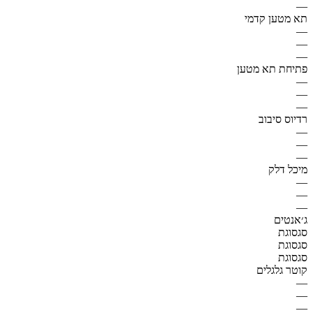
—
תא מטען קדמי
—
—
—
פתיחת תא מטען
—
—
—
רדיוס סיבוב
—
—
—
מיכל דלק
—
—
—
ג׳אנטים
סגסוגת
סגסוגת
סגסוגת
קוטר גלגלים
—
—
—