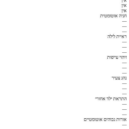
אין
אין
אין
חניה אוטומטית
—
—
—
ראיית לילה
—
—
—
זיהוי עייפות
—
—
—
נהג צעיר
—
—
—
התראת ילד אחורי
—
—
—
אורות גבוהים אוטומטיים
—