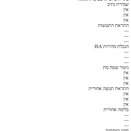
שמירת נתיב
אין
אין
אין
התראת התנגשות
—
—
—
הגבלת מהירות ISA
—
—
—
ניטור שטח מת
אין
אין
אין
התראת תנועה אחורית
אין
אין
אין
בלימה אחורית
—
—
—
סיוע בצמתים