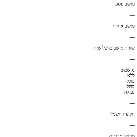
מושב נוסע
—
—
—
מושב אחורי
—
—
—
שורת מושבים שלישית
—
—
—
גג שמש
ללא
כולל
כולל
נעילה
—
—
—
חלונות חשמל
—
—
—
מראה מרכזית