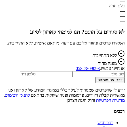
—
בלם חניה
—
—
—
לא סגורים על הדגם? תנו למומחי קארזון לסייע
השאירו פרטים ונחזור אליכם עם ייעוץ מותאם אישית, ללא התחייבות.
ללא התחייבות
מענה מהיר
או חייגו עכשיו:
058-7809093
דברו עם מומחה
ידוע לי שהפרטים שמסרתי לעיל ייכללו במאגרי המידע של קארזון ואני
מאשר/ת קבלת דיוורים, פרסומות ופניה שיווקית בהתאם
לתנאי השימוש
,
מדיניות הפרטיות
וחוק הגנת הצרכן
רכבים
רכב חדש