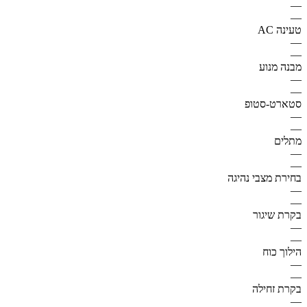
—
—
טעינה AC
—
—
מבנה מנוע
—
—
סטארט-סטופ
—
—
מתלים
—
—
בחירת מצבי נהיגה
—
—
בקרת שיגור
—
—
הילוך כוח
—
—
בקרת זחילה
—