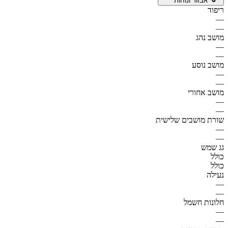
אבזור ונוחות
ריפוד
—
—
מושב נהג
—
—
מושב נוסע
—
—
מושב אחורי
—
—
שורת מושבים שלישית
—
—
גג שמש
כולל
כולל
נעילה
—
—
חלונות חשמל
—
—