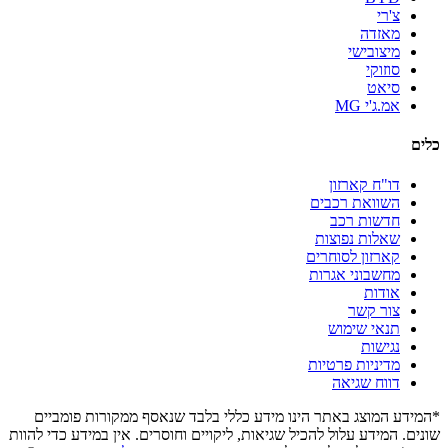
צ'רי
מאזדה
מיצובישי
סוזוקי
סיאט
אמ.ג'י MG
כלים
דו"ח קארזון
השוואת רכבים
חדשות רכב
שאלות נפוצות
קארזון לסוחרים
מחשבוני אגרות
אודות
צור קשר
תנאי שימוש
נגישות
מדיניות פרטיות
דווח שגיאה
*המידע המוצג באתר הינו מידע כללי בלבד שנאסף ממקורות פומביים
שונים. המידע עלול להכיל שגיאות, ליקויים וחוסרים. אין במידע כדי להוות