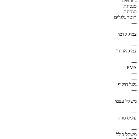
ג׳אנטים
סגסוגת
סגסוגת
קוטר גלגלים
—
—
צמיג קדמי
—
—
צמיג אחורי
—
—
TPMS
—
—
גלגל חילוף
—
—
משקל עצמי
—
—
עומס מותר
—
—
משקל כולל