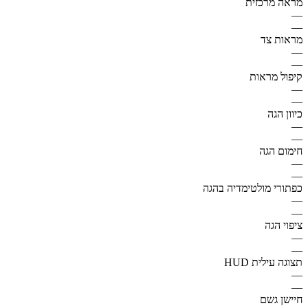
מראה מרכזית
—
—
מראות צד
—
—
קיפול מראות
—
—
כיוון הגה
—
—
חימום הגה
—
—
כפתורי מולטימדיה בהגה
—
—
ציפוי הגה
—
—
תצוגה עילית HUD
—
—
חיישן גשם