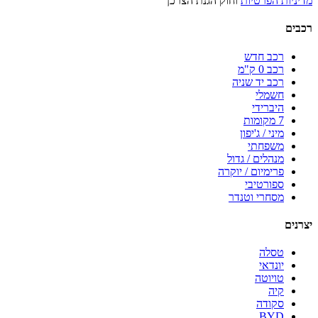
מדיניות הפרטיות
וחוק הגנת הצרכן
רכבים
רכב חדש
רכב 0 ק"מ
רכב יד שניה
חשמלי
היברידי
7 מקומות
מיני / ג'יפון
משפחתי
מנהלים / גדול
פרימיום / יוקרה
ספורטיבי
מסחרי וטנדר
יצרנים
טסלה
יונדאי
טויוטה
קיה
סקודה
BYD