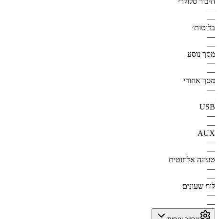
חיבור סלולרי
—
—
בלוטות׳
—
—
מסך נוסע
—
—
מסך אחורי
—
—
USB
—
—
AUX
—
—
טעינה אלחוטית
—
—
לוח שעונים
—
—