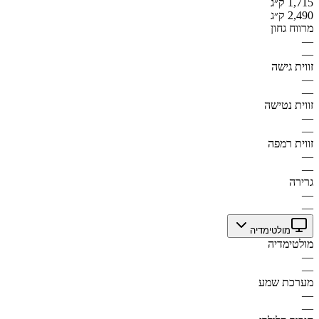
1,715 ק״ג
2,490 ק״ג
מרווח גחון
—
—
זווית גישה
—
—
זווית נטישה
—
—
זווית רמפה
—
—
גרירה
—
—
מולטימדיה
מולטימדיה
—
—
מערכת שמע
—
—