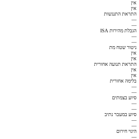
אין
אין
התראת התנגשות
—
—
הגבלת מהירות ISA
—
—
ניטור שטח מת
אין
אין
התראת תנועה אחורית
אין
אין
בלימה אחורית
—
—
סיוע בצמתים
—
—
סיוע במעבר נתיב
—
—
היגוי חירום
—