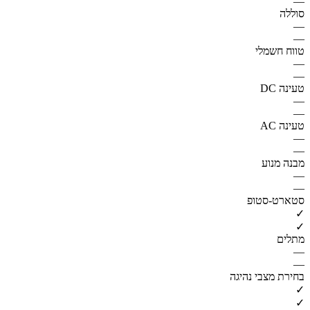
—
סוללה
—
—
טווח חשמלי
—
—
טעינה DC
—
—
טעינה AC
—
—
מבנה מנוע
—
—
סטארט-סטופ
✓
✓
מתלים
—
—
בחירת מצבי נהיגה
✓
✓