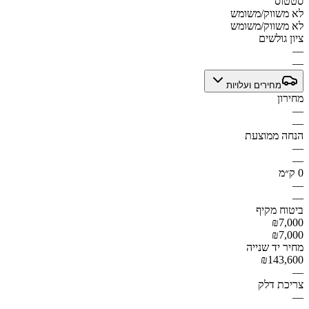
סטטוס
לא משווק/משומש
לא משווק/משומש
ציון גולשים
—
—
מחירים ועלויות
מחירון
—
—
הנחה ממוצעת
—
—
0 ק״מ
—
—
ביטוח מקיף
₪7,000
₪7,000
מחיר יד שנייה
₪143,600
—
צריכת דלק
—