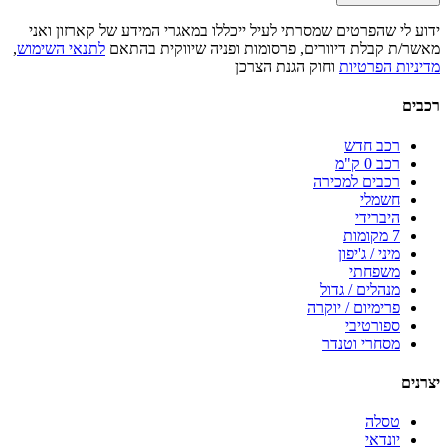
ידוע לי שהפרטים שמסרתי לעיל ייכללו במאגרי המידע של קארזון ואני
מאשר/ת קבלת דיוורים, פרסומות ופניה שיווקית בהתאם
לתנאי השימוש
,
מדיניות הפרטיות
וחוק הגנת הצרכן
רכבים
רכב חדש
רכב 0 ק"מ
רכבים למכירה
חשמלי
היברידי
7 מקומות
מיני / ג'יפון
משפחתי
מנהלים / גדול
פרימיום / יוקרה
ספורטיבי
מסחרי וטנדר
יצרנים
טסלה
יונדאי