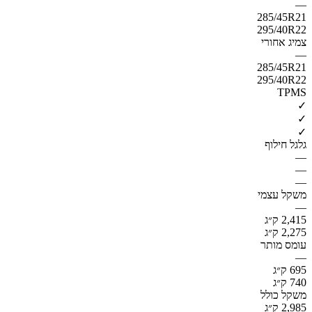
—
285/45R21
295/40R22
צמיג אחורי
—
285/45R21
295/40R22
TPMS
✓
✓
✓
גלגל חילוף
—
—
—
משקל עצמי
—
2,415 ק״ג
2,275 ק״ג
עומס מותר
—
695 ק״ג
740 ק״ג
משקל כולל
2,985 ק״ג