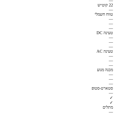
—
22 קוט״ש
—
טווח חשמלי
—
—
—
טעינה DC
—
—
—
טעינה AC
—
—
—
מבנה מנוע
—
—
—
סטארט-סטופ
—
✓
✓
מתלים
—