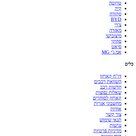
טויוטה
קיה
סקודה
BYD
צ'רי
מאזדה
מיצובישי
סוזוקי
סיאט
אמ.ג'י MG
כלים
דו"ח קארזון
השוואת רכבים
חדשות רכב
שאלות נפוצות
קארזון לסוחרים
מחשבוני אגרות
אודות
צור קשר
תנאי שימוש
נגישות
מדיניות פרטיות