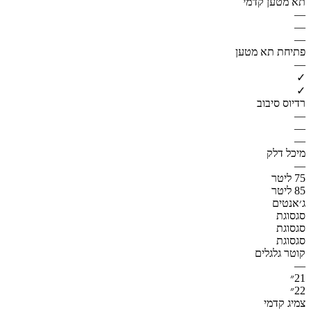
תא מטען קדמי
—
—
—
פתיחת תא מטען
—
✓
✓
רדיוס סיבוב
—
—
—
מיכל דלק
—
75 ליטר
85 ליטר
ג׳אנטים
סגסוגת
סגסוגת
סגסוגת
קוטר גלגלים
—
21״
22״
צמיג קדמי