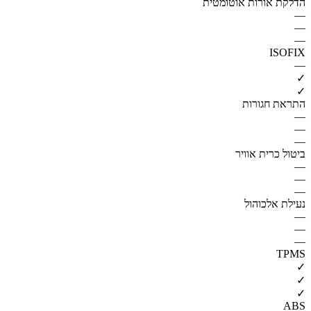
הדלקת אורות אוטומטית
—
—
—
ISOFIX
—
✓
✓
התראת חגורות
—
—
—
ביטול כרית אוויר
—
—
—
נעילת אלכוהול
—
—
—
TPMS
✓
✓
✓
ABS