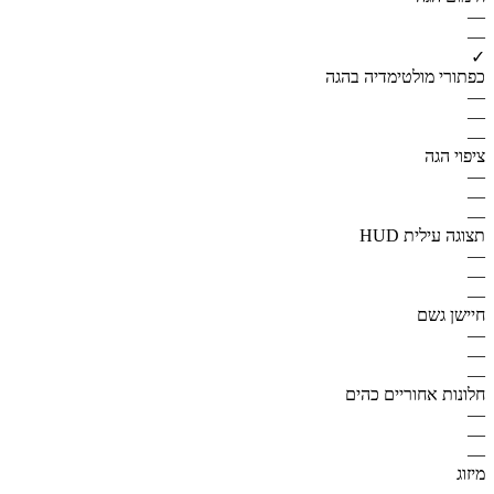
—
—
✓
כפתורי מולטימדיה בהגה
—
—
—
ציפוי הגה
—
—
—
תצוגה עילית HUD
—
—
—
חיישן גשם
—
—
—
חלונות אחוריים כהים
—
—
—
מיזוג
—