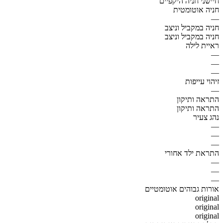
חיישני חניה היקפיים
חניה אוטומטית
—
חניה במקביל וניצב
חניה במקביל וניצב
ראיית לילה
—
—
—
זיהוי עייפות
—
התראה ותיקון
התראה ותיקון
נהג צעיר
—
—
—
התראת ילד אחורי
—
—
—
אורות גבוהים אוטומטיים
original
original
original