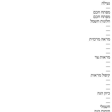
נעילה
—
מפתח חכם
מפתח חכם
חלונות חשמל
—
—
—
מראה מרכזית
—
—
—
מראות צד
—
—
—
קיפול מראות
—
—
—
כיוון הגה
—
—
חשמלי
חימום הגה