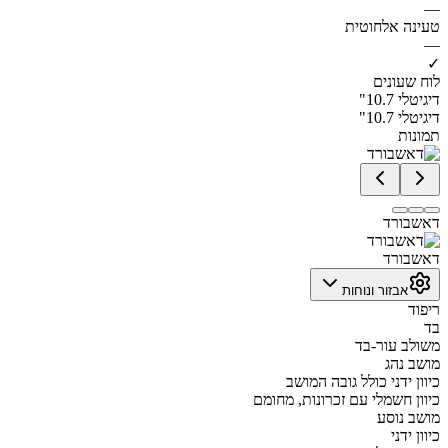
—
טעינה אלחוטית
—
✓
לוח שעונים
דיגיטלי 10.7"
דיגיטלי 10.7"
תמונות
דאשבורד
דאשבורד
אבזור ונוחות
ריפוד
בד
משולב עור-בד
מושב נהג
כיוון ידני כולל גובה המושב
כיוון חשמלי עם זכרונות, מחומם
מושב נוסע
כיוון ידני