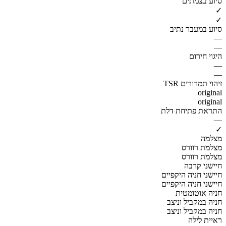
סיוע בצמתים
✓
✓
סיוע במעבר נתיב
—
—
היגוי חירום
—
—
זיהוי תמרורים TSR
original
original
התראת פתיחת דלת
—
✓
מצלמה
מצלמת רוורס
מצלמת רוורס
חיישני קרבה
חיישני חניה היקפיים
חיישני חניה היקפיים
חניה אוטומטית
חניה במקביל וניצב
חניה במקביל וניצב
ראיית לילה