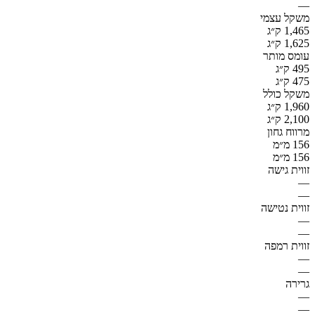
—
משקל עצמי
1,465 ק״ג
1,625 ק״ג
עומס מותר
495 ק״ג
475 ק״ג
משקל כולל
1,960 ק״ג
2,100 ק״ג
מרווח גחון
156 מ״מ
156 מ״מ
זווית גישה
—
—
זווית נטישה
—
—
זווית רמפה
—
—
גרירה
—
—