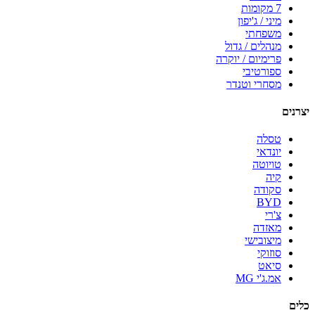
7 מקומות
מיני / ג'יפון
משפחתי
מנהלים / גדול
פרימיום / יוקרה
ספורטיבי
מסחרי וטנדר
יצרנים
טסלה
יונדאי
טויוטה
קיה
סקודה
BYD
צ'רי
מאזדה
מיצובישי
סוזוקי
סיאט
אמ.ג'י MG
כלים