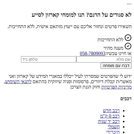
—
לא סגורים על הדגם? תנו למומחי קארזון לסייע
השאירו פרטים ונחזור אליכם עם ייעוץ מותאם אישית, ללא התחייבות.
ללא התחייבות
מענה מהיר
או חייגו עכשיו:
058-7809093
דברו עם מומחה
ידוע לי שהפרטים שמסרתי לעיל ייכללו במאגרי המידע של קארזון ואני
מאשר/ת קבלת דיוורים, פרסומות ופניה שיווקית בהתאם
לתנאי השימוש
,
מדיניות הפרטיות
וחוק הגנת הצרכן
רכבים
רכב חדש
רכב 0 ק"מ
רכב יד שניה
חשמלי
היברידי