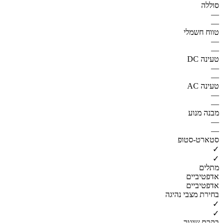
סוללה
—
—
טווח חשמלי
—
—
טעינה DC
—
—
טעינה AC
—
—
מבנה מנוע
—
—
סטארט-סטופ
✓
✓
מתלים
אדפטיביים
אדפטיביים
בחירת מצבי נהיגה
✓
✓
בקרת שיגור