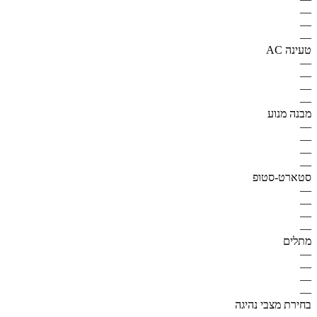
—
—
—
טעינה AC
—
—
—
—
מבנה מנוע
—
—
—
—
סטארט-סטופ
—
—
—
—
מתלים
—
—
—
—
בחירת מצבי נהיגה