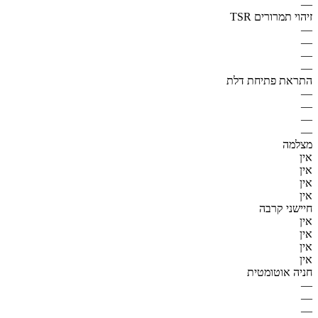
—
זיהוי תמרורים TSR
—
—
—
—
התראת פתיחת דלת
—
—
—
—
מצלמה
אין
אין
אין
אין
חיישני קרבה
אין
אין
אין
אין
חניה אוטומטית
—
—
—