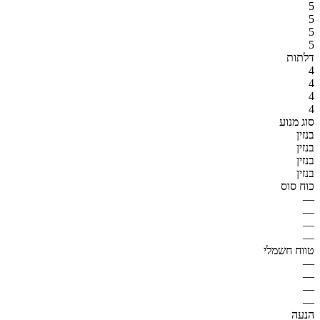
5
5
5
5
דלתות
4
4
4
4
סוג מנוע
בנזין
בנזין
בנזין
בנזין
כוח סוס
—
—
—
—
טווח חשמלי
—
—
—
—
הנעה