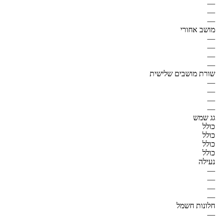
—
—
—
מושב אחורי
—
—
—
—
שורת מושבים שלישית
—
—
—
—
גג שמש
כולל
כולל
כולל
כולל
נעילה
—
—
—
—
חלונות חשמל
—