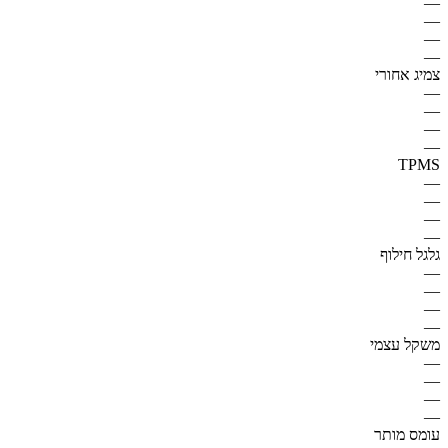
—
—
—
—
צמיג אחורי
—
—
—
—
TPMS
—
—
—
—
גלגל חילוף
—
—
—
—
משקל עצמי
—
—
—
—
עומס מותר