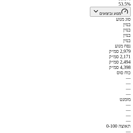
53.5%
מנוע וביצועים
סוג מנוע
בנזין
בנזין
בנזין
בנזין
נפח מנוע
2,979 סמ״ק
2,171 סמ״ק
2,494 סמ״ק
4,398 סמ״ק
כוח סוס
—
—
—
—
מומנט
—
—
—
—
תאוצה 0-100
—