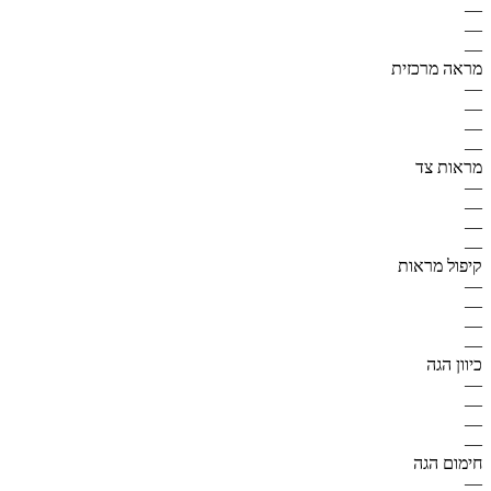
—
—
—
מראה מרכזית
—
—
—
—
מראות צד
—
—
—
—
קיפול מראות
—
—
—
—
כיוון הגה
—
—
—
—
חימום הגה
—