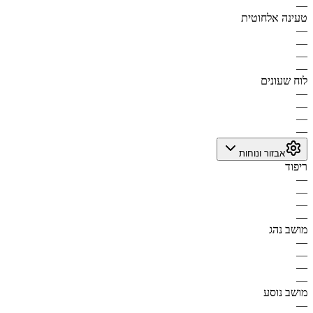
—
טעינה אלחוטית
—
—
—
—
לוח שעונים
—
—
—
—
אבזור ונוחות
ריפוד
—
—
—
—
מושב נהג
—
—
—
—
מושב נוסע
—