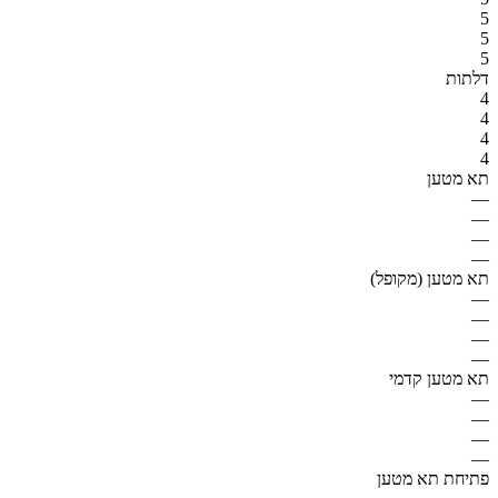
5
5
5
דלתות
4
4
4
4
תא מטען
—
—
—
—
תא מטען (מקופל)
—
—
—
—
תא מטען קדמי
—
—
—
—
פתיחת תא מטען