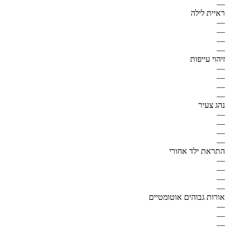
—
ראיית לילה
—
—
—
—
זיהוי עייפות
—
—
—
—
נהג צעיר
—
—
—
—
התראת ילד אחורי
—
—
—
—
אורות גבוהים אוטומטיים
—
—
—