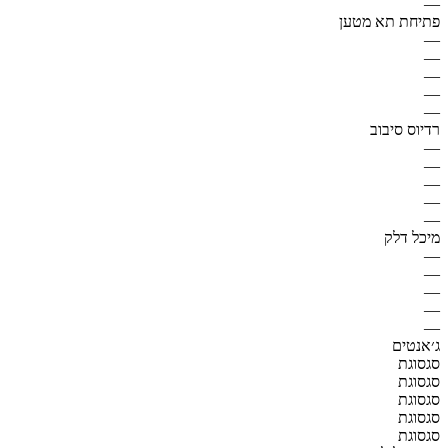
—
פתיחת תא מטען
—
—
—
—
—
רדיוס סיבוב
—
—
—
—
—
מיכל דלק
—
—
—
—
—
ג׳אנטים
סגסוגת
סגסוגת
סגסוגת
סגסוגת
סגסוגת