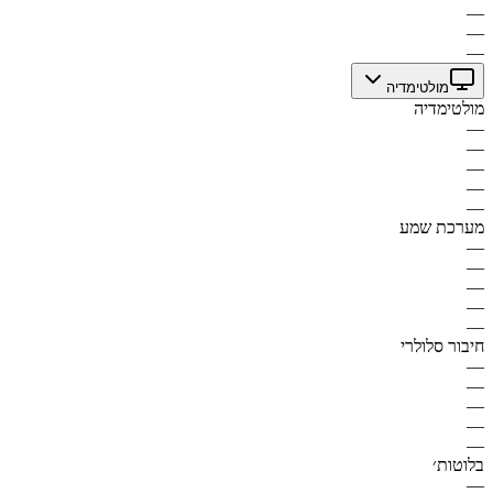
—
—
—
מולטימדיה
מולטימדיה
—
—
—
—
—
מערכת שמע
—
—
—
—
—
חיבור סלולרי
—
—
—
—
—
בלוטות׳
—