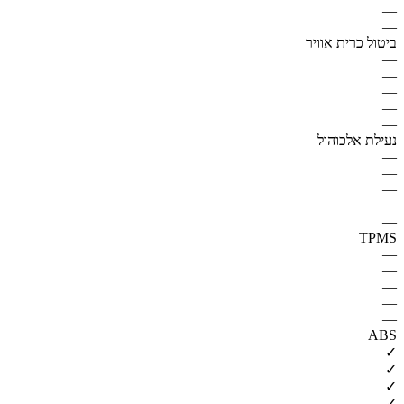
—
—
ביטול כרית אוויר
—
—
—
—
—
נעילת אלכוהול
—
—
—
—
—
TPMS
—
—
—
—
—
ABS
✓
✓
✓
✓