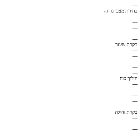
—
בחירת מצבי נהיגה
—
—
—
—
—
בקרת שיגור
—
—
—
—
—
הילוך כוח
—
—
—
—
—
בקרת זחילה
—
—
—
—