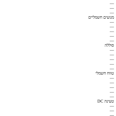
—
—
—
מנועים חשמליים
—
—
—
—
—
סוללה
—
—
—
—
—
טווח חשמלי
—
—
—
—
—
טעינה DC
—
—
—