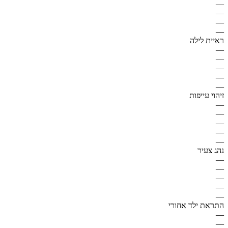
—
—
—
—
ראיית לילה
—
—
—
—
—
זיהוי עייפות
—
—
—
—
—
נהג צעיר
—
—
—
—
—
התראת ילד אחורי
—
—