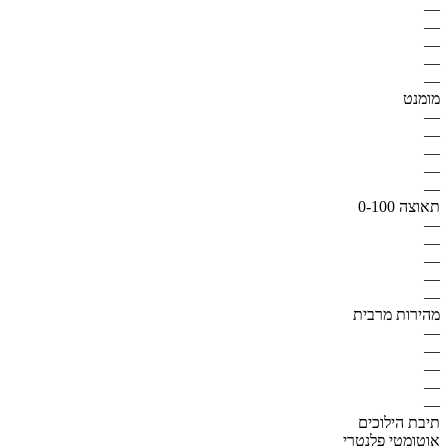
—
—
—
—
—
מומנט
—
—
—
—
—
תאוצה 0-100
—
—
—
—
—
מהירות מרבית
—
—
—
—
—
תיבת הילוכים
אוטומטי פלנטרי