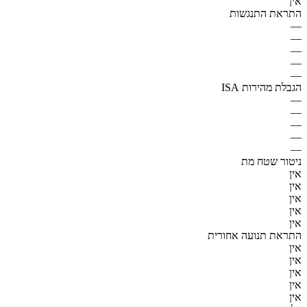
אין
התראת התנגשות
—
—
—
—
—
הגבלת מהירות ISA
—
—
—
—
—
ניטור שטח מת
אין
אין
אין
אין
אין
התראת תנועה אחורית
אין
אין
אין
אין
אין