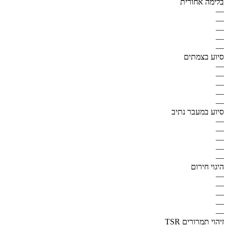
בלימה אחורית
—
—
—
—
—
סיוע בצמתים
—
—
—
—
—
סיוע במעבר נתיב
—
—
—
—
—
היגוי חירום
—
—
—
—
—
זיהוי תמרורים TSR