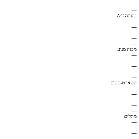
—
—
טעינה AC
—
—
—
—
—
מבנה מנוע
—
—
—
—
—
סטארט-סטופ
—
—
—
—
—
מתלים
—
—
—
—