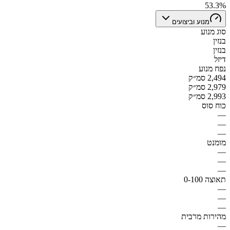
53.3%
מנוע וביצועים
סוג מנוע
בנזין
בנזין
דיזל
נפח מנוע
2,494 סמ״ק
2,979 סמ״ק
2,993 סמ״ק
כוח סוס
—
—
—
מומנט
—
—
—
תאוצה 0-100
—
—
—
מהירות מרבית
—