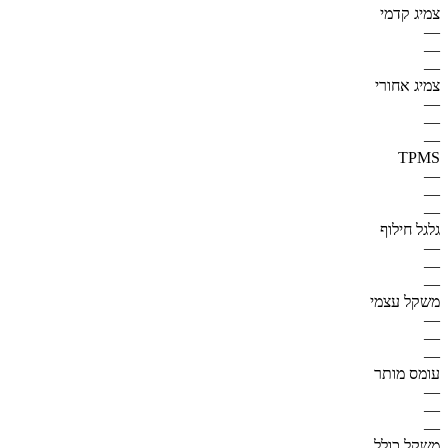
צמיג קדמי
—
—
—
צמיג אחורי
—
—
—
TPMS
—
—
—
גלגל חילוף
—
—
—
משקל עצמי
—
—
—
עומס מותר
—
—
—
משקל כולל