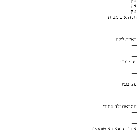
אין
אין
אין
חניה אוטומטית
—
—
—
ראיית לילה
—
—
—
זיהוי עייפות
—
—
—
נהג צעיר
—
—
—
התראת ילד אחורי
—
—
—
אורות גבוהים אוטומטיים
—