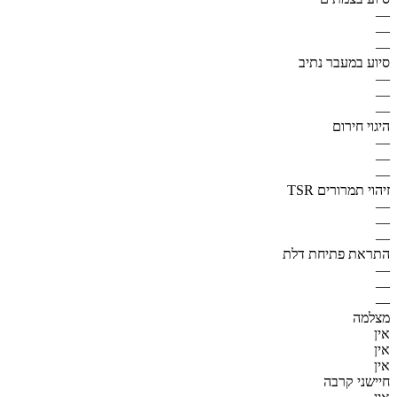
—
—
—
סיוע במעבר נתיב
—
—
—
היגוי חירום
—
—
—
זיהוי תמרורים TSR
—
—
—
התראת פתיחת דלת
—
—
—
מצלמה
אין
אין
אין
חיישני קרבה