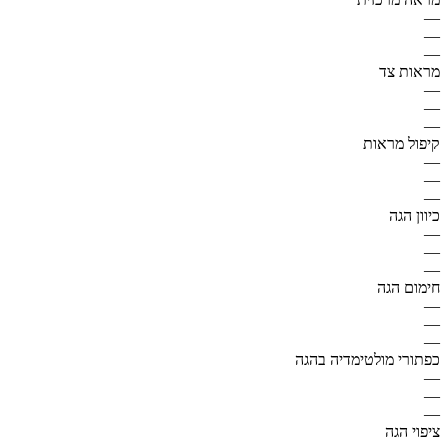
—
—
—
מראות צד
—
—
—
קיפול מראות
—
—
—
כיוון הגה
—
—
—
חימום הגה
—
—
—
כפתורי מולטימדיה בהגה
—
—
—
ציפוי הגה