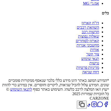
אמ.ג'י MG
כלים
דו"ח קארזון
השוואת רכבים
חדשות רכב
שאלות נפוצות
קארזון לסוחרים
מחשבוני אגרות
אודות
צור קשר
תנאי שימוש
נגישות
מדיניות פרטיות
דווח שגיאה
*המידע המוצג באתר הינו מידע כללי בלבד שנאסף ממקורות פומביים
שונים. המידע עלול להכיל שגיאות, ליקויים וחוסרים. אין במידע כדי להוות
ייעוץ ו/או המלצה לרכב כלשהו. השימוש באתר כפוף
לתנאי השימוש
©
כל הזכויות שמורות 2025
CARZONE