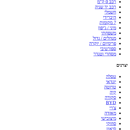
רכב 0 ק"מ
רכב יד שניה
חשמלי
היברידי
7 מקומות
מיני / ג'יפון
משפחתי
מנהלים / גדול
פרימיום / יוקרה
ספורטיבי
מסחרי וטנדר
יצרנים
טסלה
יונדאי
טויוטה
קיה
סקודה
BYD
צ'רי
מאזדה
מיצובישי
סוזוקי
סיאט