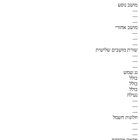
מושב נוסע
—
—
—
מושב אחורי
—
—
—
שורת מושבים שלישית
—
—
—
גג שמש
כולל
כולל
כולל
נעילה
—
—
—
חלונות חשמל
—
—
—
מראה מרכזית