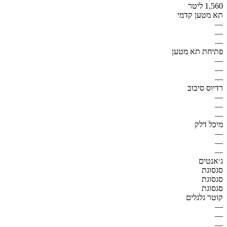
1,560 ליטר
תא מטען קדמי
—
—
—
פתיחת תא מטען
—
—
—
רדיוס סיבוב
—
—
—
מיכל דלק
—
—
—
ג׳אנטים
סגסוגת
סגסוגת
סגסוגת
קוטר גלגלים
—
—
—