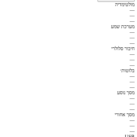
מולטימדיה
—
—
—
מערכת שמע
—
—
—
חיבור סלולרי
—
—
—
בלוטות׳
—
—
—
מסך נוסע
—
—
—
מסך אחורי
—
—
—
USB