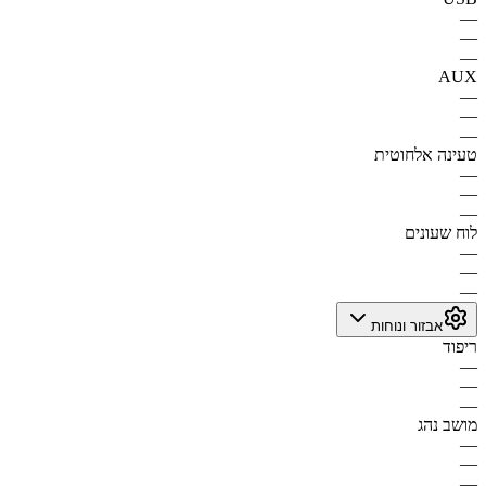
—
—
—
AUX
—
—
—
טעינה אלחוטית
—
—
—
לוח שעונים
—
—
—
אבזור ונוחות
ריפוד
—
—
—
מושב נהג
—
—
—