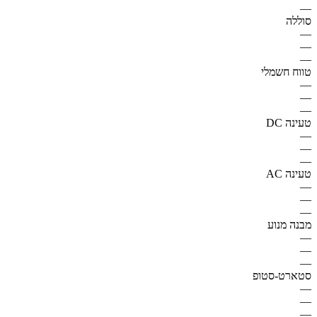
—
סוללה
—
—
—
טווח חשמלי
—
—
—
טעינה DC
—
—
—
טעינה AC
—
—
—
מבנה מנוע
—
—
—
סטארט-סטופ
—
—
—