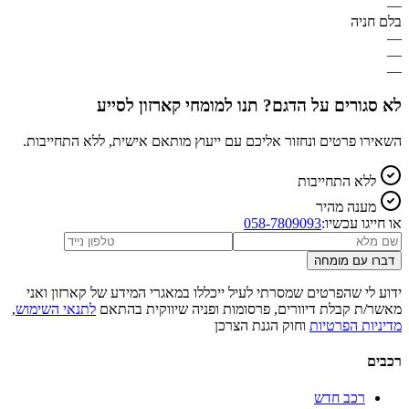
—
בלם חניה
—
—
—
לא סגורים על הדגם? תנו למומחי קארזון לסייע
השאירו פרטים ונחזור אליכם עם ייעוץ מותאם אישית, ללא התחייבות.
ללא התחייבות
מענה מהיר
או חייגו עכשיו:
058-7809093
דברו עם מומחה
ידוע לי שהפרטים שמסרתי לעיל ייכללו במאגרי המידע של קארזון ואני
מאשר/ת קבלת דיוורים, פרסומות ופניה שיווקית בהתאם
לתנאי השימוש
,
מדיניות הפרטיות
וחוק הגנת הצרכן
רכבים
רכב חדש