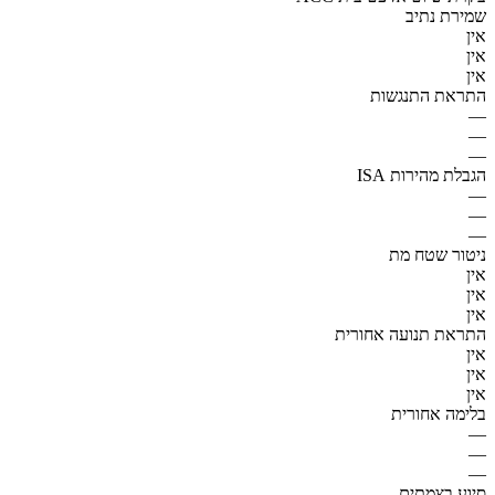
שמירת נתיב
אין
אין
אין
התראת התנגשות
—
—
—
הגבלת מהירות ISA
—
—
—
ניטור שטח מת
אין
אין
אין
התראת תנועה אחורית
אין
אין
אין
בלימה אחורית
—
—
—
סיוע בצמתים