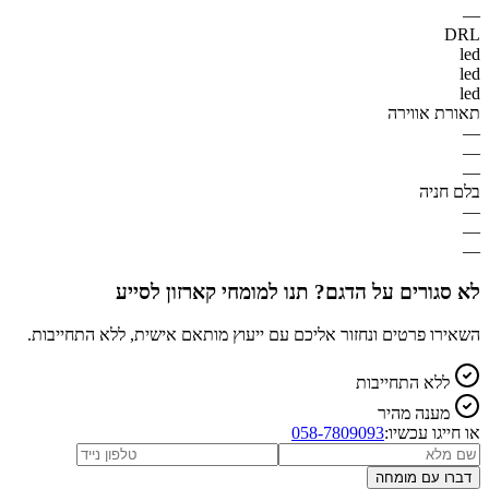
—
DRL
led
led
led
תאורת אווירה
—
—
—
בלם חניה
—
—
—
לא סגורים על הדגם? תנו למומחי קארזון לסייע
השאירו פרטים ונחזור אליכם עם ייעוץ מותאם אישית, ללא התחייבות.
ללא התחייבות
מענה מהיר
או חייגו עכשיו:
058-7809093
דברו עם מומחה