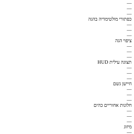
—
—
—
כפתורי מולטימדיה בהגה
—
—
—
ציפוי הגה
—
—
—
תצוגה עילית HUD
—
—
—
חיישן גשם
—
—
—
חלונות אחוריים כהים
—
—
—
מיזוג
—