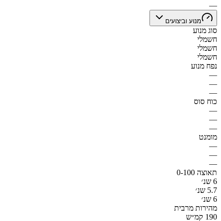
—
מנוע וביצועים
סוג מנוע
חשמלי
חשמלי
חשמלי
נפח מנוע
—
—
—
כוח סוס
—
—
—
מומנט
—
—
—
תאוצה 0-100
6 שנ׳
5.7 שנ׳
6 שנ׳
מהירות מרבית
190 קמ״ש