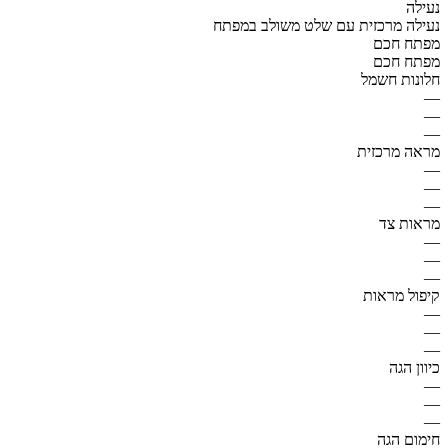
נעילה
נעילה מרכזית עם שלט משולב במפתח
מפתח חכם
מפתח חכם
חלונות חשמל
—
—
—
מראה מרכזית
—
—
—
מראות צד
—
—
—
קיפול מראות
—
—
—
כיוון הגה
—
—
—
חימום הגה