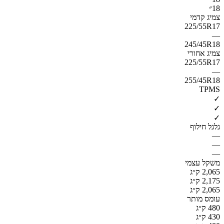
18״
צמיג קדמי
225/55R17
—
245/45R18
צמיג אחורי
225/55R17
—
255/45R18
TPMS
✓
✓
✓
גלגל חילוף
—
—
—
משקל עצמי
2,065 ק״ג
2,175 ק״ג
2,065 ק״ג
עומס מותר
480 ק״ג
430 ק״ג