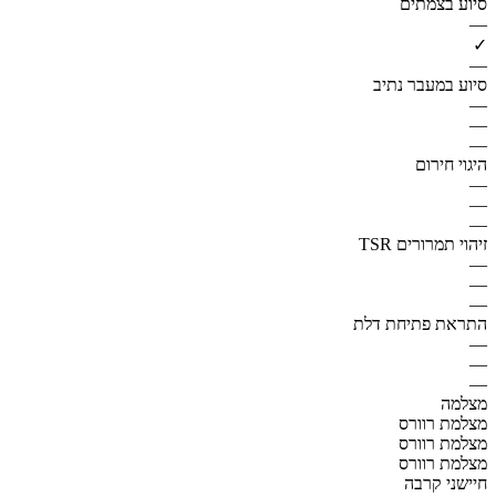
סיוע בצמתים
—
✓
—
סיוע במעבר נתיב
—
—
—
היגוי חירום
—
—
—
זיהוי תמרורים TSR
—
—
—
התראת פתיחת דלת
—
—
—
מצלמה
מצלמת רוורס
מצלמת רוורס
מצלמת רוורס
חיישני קרבה