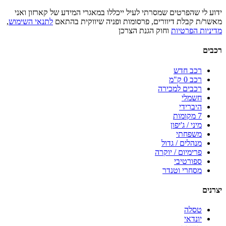
ידוע לי שהפרטים שמסרתי לעיל ייכללו במאגרי המידע של קארזון ואני
מאשר/ת קבלת דיוורים, פרסומות ופניה שיווקית בהתאם
לתנאי השימוש
,
מדיניות הפרטיות
וחוק הגנת הצרכן
רכבים
רכב חדש
רכב 0 ק"מ
רכבים למכירה
חשמלי
היברידי
7 מקומות
מיני / ג'יפון
משפחתי
מנהלים / גדול
פרימיום / יוקרה
ספורטיבי
מסחרי וטנדר
יצרנים
טסלה
יונדאי