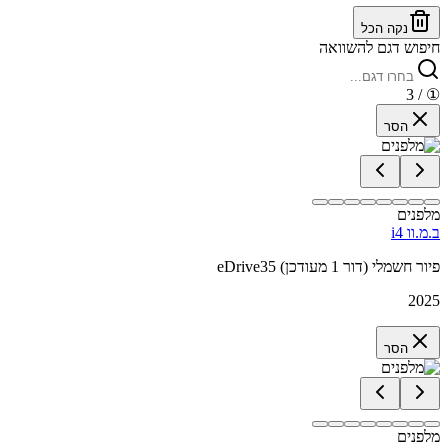
נקה הכל
חיפוש דגם להשוואה
/ 3
①
הסר
מלפנים
ב.מ.וו i4
eDrive35 פיור חשמלי (דור 1 מעודכן)
2025
הסר
מלפנים