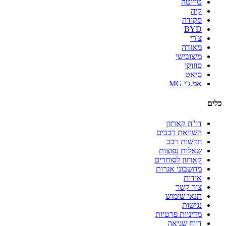
טויוטה
קיה
סקודה
BYD
צ'רי
מאזדה
מיצובישי
סוזוקי
סיאט
אמ.ג'י MG
כלים
דו"ח קארזון
השוואת רכבים
חדשות רכב
שאלות נפוצות
קארזון לסוחרים
מחשבוני אגרות
אודות
צור קשר
תנאי שימוש
נגישות
מדיניות פרטיות
דווח שגיאה