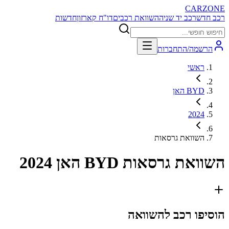
CARZONE
רכב חדש
רכב יד שניה
השוואת רכבים
דו"ח קארזון
חדשות
הרשמה/התחברות
ראשי
BYD האן
2024
השוואת גרסאות
השוואת גרסאות
BYD האן 2024
הוסיפו רכב להשוואה