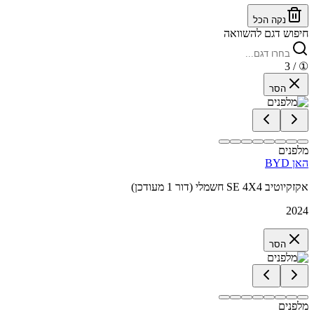
נקה הכל
חיפוש דגם להשוואה
/ 3
①
הסר
מלפנים
BYD האן
אקזקיוטיב SE 4X4 חשמלי (דור 1 מעודכן)
2024
הסר
מלפנים