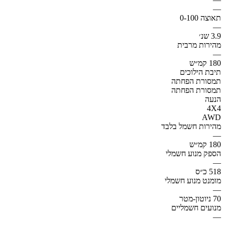
—
תאוצה 0-100
—
3.9 שנ׳
מהירות מרבית
—
180 קמ״ש
תיבת הילוכים
תמסורת הפחתה
תמסורת הפחתה
הנעה
4X4
AWD
מהירות חשמל בלבד
—
180 קמ״ש
הספק מנוע חשמלי
—
518 כ״ס
מומנט מנוע חשמלי
—
70 ניוטון-מטר
מנועים חשמליים
—