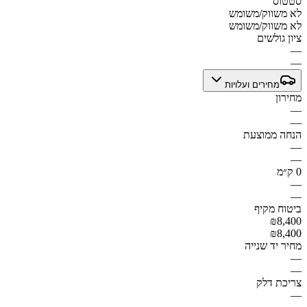
סטטוס
לא משווק/משומש
לא משווק/משומש
ציון גולשים
—
—
מחירים ועלויות
מחירון
—
—
הנחה ממוצעת
—
—
0 ק״מ
—
—
ביטוח מקיף
₪8,400
₪8,400
מחיר יד שנייה
—
—
צריכת דלק
—