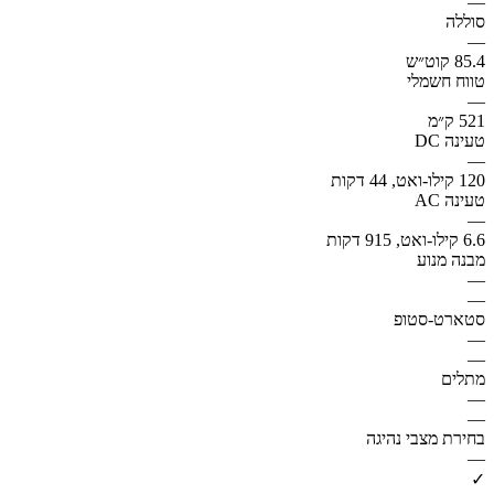
—
סוללה
—
85.4 קוט״ש
טווח חשמלי
—
521 ק״מ
טעינה DC
—
120 קילו-ואט, 44 דקות
טעינה AC
—
6.6 קילו-ואט, 915 דקות
מבנה מנוע
—
—
סטארט-סטופ
—
—
מתלים
—
—
בחירת מצבי נהיגה
—
✓