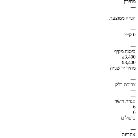
מחירון
—
—
הנחה ממוצעת
—
—
0 ק״מ
—
—
ביטוח מקיף
₪3,400
₪3,400
מחיר יד שנייה
—
—
צריכת דלק
—
—
אגרת רישוי
6
6
טיפולים
—
—
אחריות