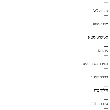
—
—
טעינה AC
—
—
מבנה מנוע
—
—
סטארט-סטופ
—
—
מתלים
—
—
בחירת מצבי נהיגה
—
—
בקרת שיגור
—
—
הילוך כוח
—
—
בקרת זחילה
—