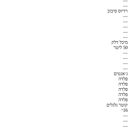
—
—
רדיוס סיבוב
—
—
—
—
—
מיכל דלק
50 ליטר
—
—
—
—
ג׳אנטים
פלדה
פלדה
פלדה
פלדה
פלדה
קוטר גלגלים
16״
—
—
—