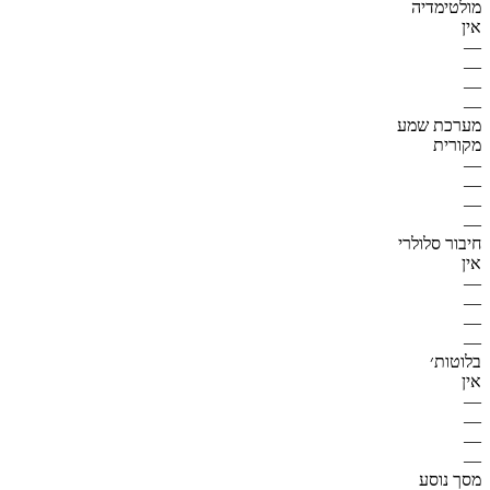
מולטימדיה
אין
—
—
—
—
מערכת שמע
מקורית
—
—
—
—
חיבור סלולרי
אין
—
—
—
—
בלוטות׳
אין
—
—
—
—
מסך נוסע