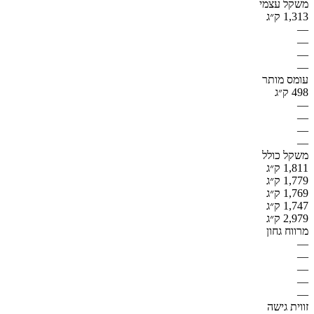
משקל עצמי
1,313 ק״ג
—
—
—
—
עומס מותר
498 ק״ג
—
—
—
—
משקל כולל
1,811 ק״ג
1,779 ק״ג
1,769 ק״ג
1,747 ק״ג
2,979 ק״ג
מרווח גחון
—
—
—
—
—
זווית גישה