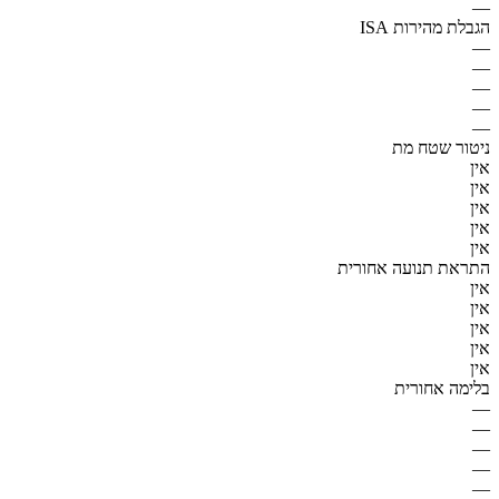
—
הגבלת מהירות ISA
—
—
—
—
—
ניטור שטח מת
אין
אין
אין
אין
אין
התראת תנועה אחורית
אין
אין
אין
אין
אין
בלימה אחורית
—
—
—
—
—