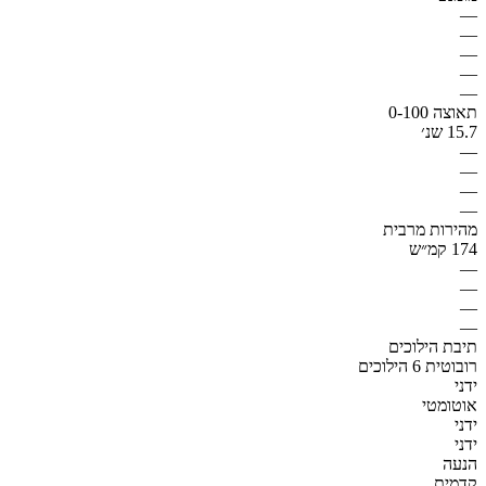
—
—
—
—
—
תאוצה 0-100
15.7 שנ׳
—
—
—
—
מהירות מרבית
174 קמ״ש
—
—
—
—
תיבת הילוכים
רובוטית 6 הילוכים
ידני
אוטומטי
ידני
ידני
הנעה
קדמית