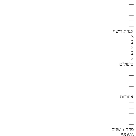
—
—
—
—
—
אגרת רישוי
3
2
2
2
2
טיפולים
—
—
—
—
—
אחריות
—
—
—
—
—
פחת 5 שנים
56.6%