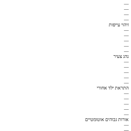
—
—
—
—
זיהוי עייפות
—
—
—
—
—
נהג צעיר
—
—
—
—
—
התראת ילד אחורי
—
—
—
—
—
אורות גבוהים אוטומטיים
—
—