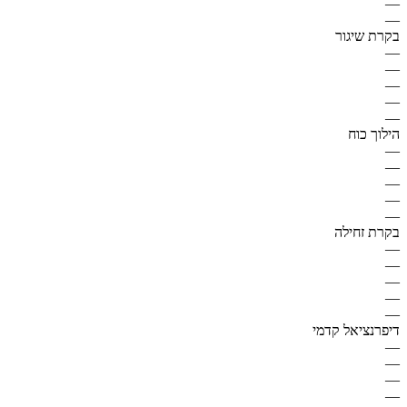
—
—
בקרת שיגור
—
—
—
—
—
הילוך כוח
—
—
—
—
—
בקרת זחילה
—
—
—
—
—
דיפרנציאל קדמי
—
—
—
—