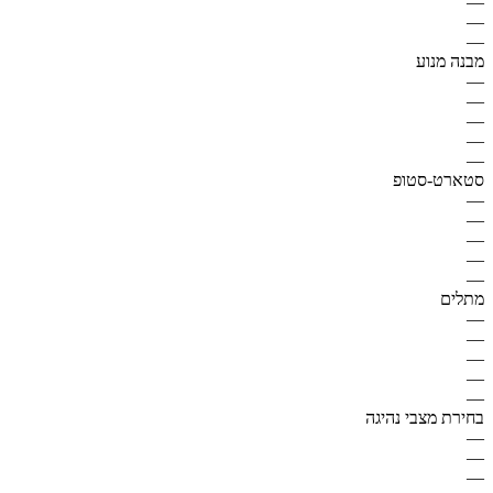
—
—
—
מבנה מנוע
—
—
—
—
—
סטארט-סטופ
—
—
—
—
—
מתלים
—
—
—
—
—
בחירת מצבי נהיגה
—
—
—