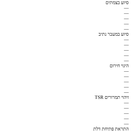
סיוע בצמתים
—
—
—
—
—
סיוע במעבר נתיב
—
—
—
—
—
היגוי חירום
—
—
—
—
—
זיהוי תמרורים TSR
—
—
—
—
—
התראת פתיחת דלת