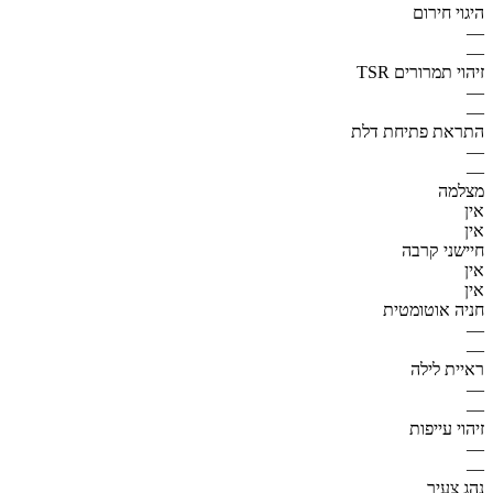
היגוי חירום
—
—
זיהוי תמרורים TSR
—
—
התראת פתיחת דלת
—
—
מצלמה
אין
אין
חיישני קרבה
אין
אין
חניה אוטומטית
—
—
ראיית לילה
—
—
זיהוי עייפות
—
—
נהג צעיר