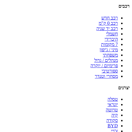
רכבים
רכב חדש
רכב 0 ק"מ
רכב יד שניה
חשמלי
היברידי
7 מקומות
מיני / ג'יפון
משפחתי
מנהלים / גדול
פרימיום / יוקרה
ספורטיבי
מסחרי וטנדר
יצרנים
טסלה
יונדאי
טויוטה
קיה
סקודה
BYD
צ'רי