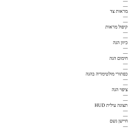
—
—
מראות צד
—
—
קיפול מראות
—
—
כיוון הגה
—
—
חימום הגה
—
—
כפתורי מולטימדיה בהגה
—
—
ציפוי הגה
—
—
תצוגה עילית HUD
—
—
חיישן גשם
—