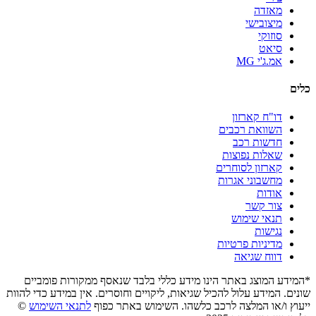
מאזדה
מיצובישי
סוזוקי
סיאט
אמ.ג'י MG
כלים
דו"ח קארזון
השוואת רכבים
חדשות רכב
שאלות נפוצות
קארזון לסוחרים
מחשבוני אגרות
אודות
צור קשר
תנאי שימוש
נגישות
מדיניות פרטיות
דווח שגיאה
*המידע המוצג באתר הינו מידע כללי בלבד שנאסף ממקורות פומביים
שונים. המידע עלול להכיל שגיאות, ליקויים וחוסרים. אין במידע כדי להוות
ייעוץ ו/או המלצה לרכב כלשהו. השימוש באתר כפוף
לתנאי השימוש
©