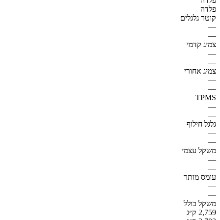
פלדה
פלדה
קוטר גלגלים
—
—
צמיג קדמי
—
—
צמיג אחורי
—
—
TPMS
—
—
גלגל חילוף
—
—
משקל עצמי
—
—
עומס מותר
—
—
משקל כולל
2,759 ק״ג