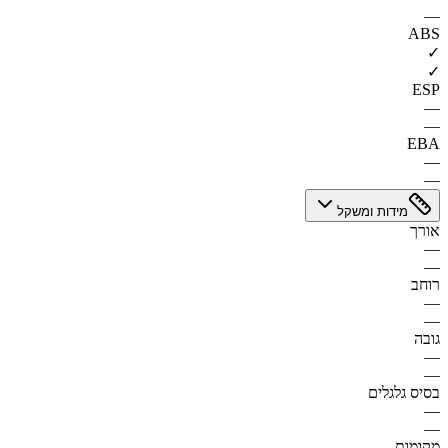
—
ABS
✓
✓
ESP
—
—
EBA
—
—
מידות ומשקל
אורך
—
—
רוחב
—
—
גובה
—
—
בסיס גלגלים
—
—
מקומות