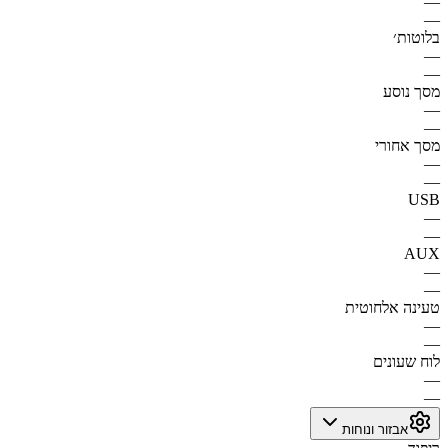
—
—
בלוטות׳
—
—
מסך נוסע
—
—
מסך אחורי
—
—
USB
—
—
AUX
—
—
טעינה אלחוטית
—
—
לוח שעונים
—
—
אבזור ונוחות