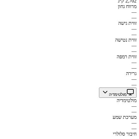
2,702 ק״ג
מרווח גחון
—
—
זווית גישה
—
—
זווית נטישה
—
—
זווית רמפה
—
—
גרירה
—
—
מולטימדיה
מולטימדיה
—
—
מערכת שמע
—
—
חיבור סלולרי