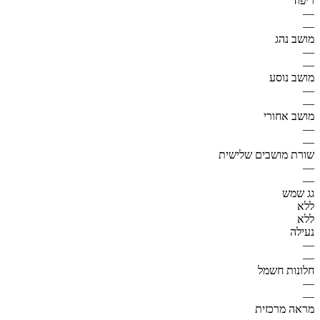
ריפוד
—
—
מושב נהג
—
—
מושב נוסע
—
—
מושב אחורי
—
—
שורת מושבים שלישית
—
—
גג שמש
ללא
ללא
נעילה
—
—
חלונות חשמל
—
—
מראה מרכזית