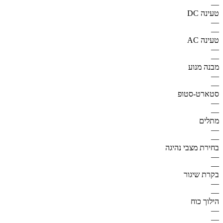
—
טעינה DC
—
—
טעינה AC
—
—
מבנה מנוע
—
—
סטארט-סטופ
—
—
מתלים
—
—
בחירת מצבי נהיגה
—
—
בקרת שיגור
—
—
הילוך כוח
—
—