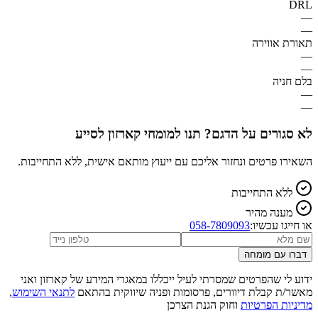
DRL
—
—
תאורת אווירה
—
—
בלם חניה
—
—
לא סגורים על הדגם? תנו למומחי קארזון לסייע
השאירו פרטים ונחזור אליכם עם ייעוץ מותאם אישית, ללא התחייבות.
ללא התחייבות
מענה מהיר
או חייגו עכשיו:
058-7809093
דברו עם מומחה
ידוע לי שהפרטים שמסרתי לעיל ייכללו במאגרי המידע של קארזון ואני
מאשר/ת קבלת דיוורים, פרסומות ופניה שיווקית בהתאם
לתנאי השימוש
,
מדיניות הפרטיות
וחוק הגנת הצרכן