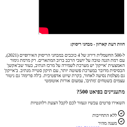
חוות דעת קארזון - מבחני ריסוק:
ל-500 החשמלית דירוג של 4 כוכבים במבחני הריסוק האירופיים (2021),
עם רמת הגנה טובה על יושבי הרכב ברוב המתארים. רק מרמת גימור
האמצעית 'אייקון' יש מערכת לשמירה על מרכז הנתיב, בעוד שב'אקשן'
הבסיסית מדובר במערכת פשוטה יותר, עם תיקון סטייה מנתיב. ב'אייקון'
גם מצלמת נסיעה לאחור, בקרת שיוט אדפטיבית. ב'לה פרימה' גם ניטור
עצמים בשטחים 'מתים', עמעום אורות אוטומטי
מתעניינים ב
פיאט 500
?
השאירו פרטים עכשיו ונעזור לכם לקבל הצעת רלוונטיות
ללא התחייבות
מענה מהיר