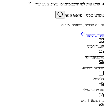
קראו עוד: למי הרכב מתאים, עיצוב, מנוע ועוד...
מפרט טכני
-
פיאט 500
נתונים טכניים, ביצועים ומידות
השוו גרסאות
קטגוריה
מיני
מרכב
קבריולה
מקומות ישיבה
4
דלתות
2
סוג מנוע
חשמלי
כוח סוס
118 כ״ס