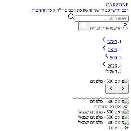
CARZONE
רכב חדש
רכב יד שניה
השוואת רכבים
דו"ח קארזון
חדשות
הרשמה/התחברות
ראשי
פיאט
500
2026
חשמלי
הצג את כל התמונות
+
23
תמונות