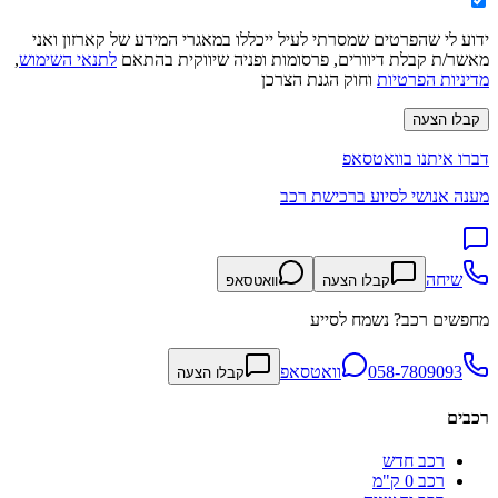
ידוע לי שהפרטים שמסרתי לעיל ייכללו במאגרי המידע של קארזון ואני
מאשר/ת קבלת דיוורים, פרסומות ופניה שיווקית בהתאם
לתנאי השימוש
,
מדיניות הפרטיות
וחוק הגנת הצרכן
קבלו הצעה
דברו איתנו בוואטסאפ
מענה אנושי לסיוע ברכישת רכב
שיחה
קבלו הצעה
וואטסאפ
מחפשים רכב? נשמח לסייע
058-7809093
וואטסאפ
קבלו הצעה
רכבים
רכב חדש
רכב 0 ק"מ