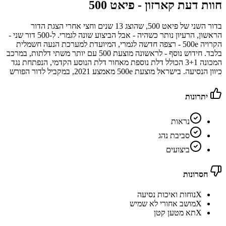
חוות דעת קארזון -
פיאט 500
בדור השני של פיאט 500, שהוצג 13 שנים וחצי אחרי הצגת הדור
הראשון, הרעיון נותר כשהיה - אבל הביצוע שונה לגמרי. ל-500 דור שני -
הקרויה 500e - רצפה חדשה לגמרי, המיועדת למערכת הנעה חשמלית
בלבד. חידוש נוסף - לראשונה מוצעת 500 עם יותר משתי דלתות, במרכב
המכונה 3+1 הכולל דלת נוספת מאחור דלת הנוסע הקדמי, הנפתחת נגד
כיוון הנסיעה. בישראל מוצעת 500e מאמצע 2021, במקביל לדור הפורש
יתרונות
נראות
סביבת נהג
ביצועים
חסרונות
X
נוחות ואיכות נסיעה
X
מושב אחורי לא שמיש
X
תא מטען קטן