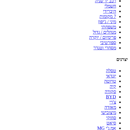
רכב יד שניה
חשמלי
היברידי
7 מקומות
מיני / ג'יפון
משפחתי
מנהלים / גדול
פרימיום / יוקרה
ספורטיבי
מסחרי וטנדר
יצרנים
טסלה
יונדאי
טויוטה
קיה
סקודה
BYD
צ'רי
מאזדה
מיצובישי
סוזוקי
סיאט
אמ.ג'י MG