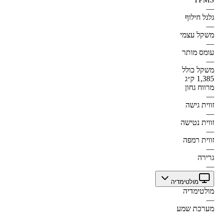
—
גלגל חילוף
—
משקל עצמי
—
עומס מותר
—
משקל כולל
1,385 ק״ג
מרווח גחון
—
זווית גישה
—
זווית נטישה
—
זווית רמפה
—
גרירה
—
מולטימדיה
מולטימדיה
—
מערכת שמע
—