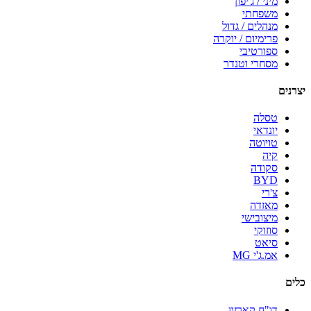
מיני / ג'יפון
משפחתי
מנהלים / גדול
פרימיום / יוקרה
ספורטיבי
מסחרי וטנדר
יצרנים
טסלה
יונדאי
טויוטה
קיה
סקודה
BYD
צ'רי
מאזדה
מיצובישי
סוזוקי
סיאט
אמ.ג'י MG
כלים
דו"ח קארזון