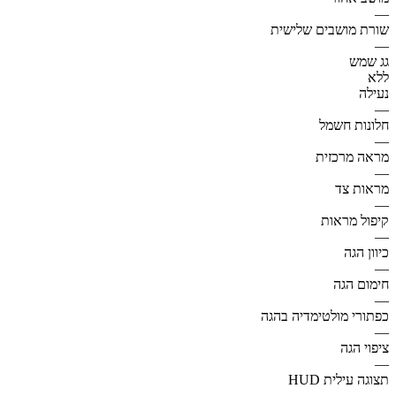
—
שורת מושבים שלישית
—
גג שמש
ללא
נעילה
—
חלונות חשמל
—
מראה מרכזית
—
מראות צד
—
קיפול מראות
—
כיוון הגה
—
חימום הגה
—
כפתורי מולטימדיה בהגה
—
ציפוי הגה
—
תצוגה עילית HUD
—