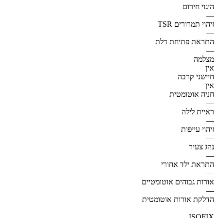
היגוי חירום
—
זיהוי תמרורים TSR
—
התראת פתיחת דלת
—
מצלמה
אין
חיישני קרבה
אין
חניה אוטומטית
—
ראיית לילה
—
זיהוי עייפות
—
נהג צעיר
—
התראת ילד אחורי
—
אורות גבוהים אוטומטיים
—
הדלקת אורות אוטומטית
—
ISOFIX