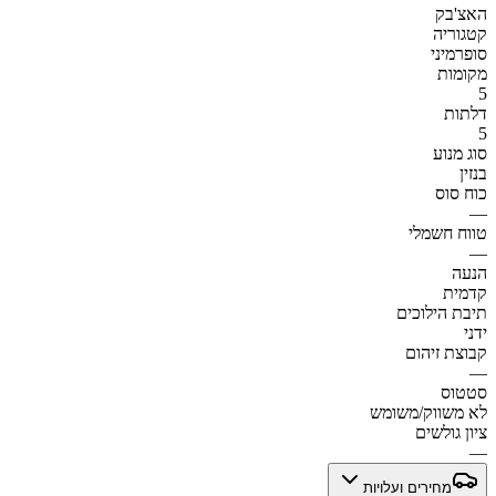
האצ'בק
קטגוריה
סופרמיני
מקומות
5
דלתות
5
סוג מנוע
בנזין
כוח סוס
—
טווח חשמלי
—
הנעה
קדמית
תיבת הילוכים
ידני
קבוצת זיהום
—
סטטוס
לא משווק/משומש
ציון גולשים
—
מחירים ועלויות