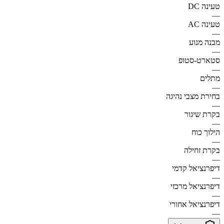
טעינה DC
—
טעינה AC
—
מבנה מנוע
—
סטארט-סטופ
—
מתלים
—
בחירת מצבי נהיגה
—
בקרת שיגור
—
הילוך כוח
—
בקרת זחילה
—
דיפרנציאל קדמי
—
דיפרנציאל מרכזי
—
דיפרנציאל אחורי
—