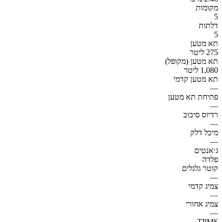
מקומות
5
דלתות
5
תא מטען
275 ליטר
תא מטען (מקופל)
1,080 ליטר
תא מטען קדמי
—
פתיחת תא מטען
—
רדיוס סיבוב
—
מיכל דלק
—
ג׳אנטים
פלדה
קוטר גלגלים
—
צמיג קדמי
—
צמיג אחורי
—
TPMS