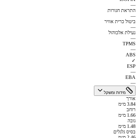
—
התראת חגורות
—
ביטול כרית אוויר
—
נעילת אלכוהול
—
TPMS
—
ABS
✓
ESP
—
EBA
—
מידות ומשקל
אורך
3.84 מ״מ
רוחב
1.66 מ״מ
גובה
1.48 מ״מ
בסיס גלגלים
2.46 מ״מ