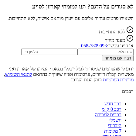
לא סגורים על הדגם? תנו למומחי קארזון לסייע
השאירו פרטים ונחזור אליכם עם ייעוץ מותאם אישית, ללא התחייבות.
ללא התחייבות
מענה מהיר
או חייגו עכשיו:
058-7809093
דברו עם מומחה
ידוע לי שהפרטים שמסרתי לעיל ייכללו במאגרי המידע של קארזון ואני
מאשר/ת קבלת דיוורים, פרסומות ופניה שיווקית בהתאם
לתנאי השימוש
,
מדיניות הפרטיות
וחוק הגנת הצרכן
רכבים
רכב חדש
רכב 0 ק"מ
רכבים למכירה
חשמלי
היברידי
7 מקומות