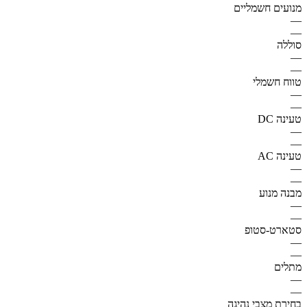
מנועים חשמליים
—
—
סוללה
—
—
טווח חשמלי
—
—
טעינה DC
—
—
טעינה AC
—
—
מבנה מנוע
—
—
סטארט-סטופ
—
—
מתלים
—
—
בחירת מצבי נהיגה