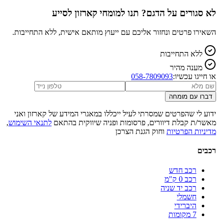
לא סגורים על הדגם? תנו למומחי קארזון לסייע
השאירו פרטים ונחזור אליכם עם ייעוץ מותאם אישית, ללא התחייבות.
ללא התחייבות
מענה מהיר
או חייגו עכשיו:
058-7809093
דברו עם מומחה
ידוע לי שהפרטים שמסרתי לעיל ייכללו במאגרי המידע של קארזון ואני
מאשר/ת קבלת דיוורים, פרסומות ופניה שיווקית בהתאם
לתנאי השימוש
,
מדיניות הפרטיות
וחוק הגנת הצרכן
רכבים
רכב חדש
רכב 0 ק"מ
רכב יד שניה
חשמלי
היברידי
7 מקומות