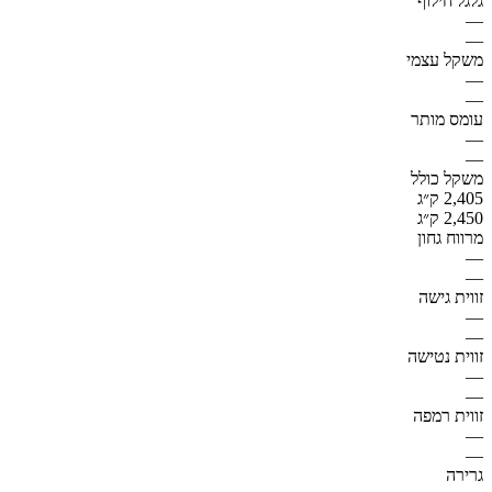
גלגל חילוף
—
—
משקל עצמי
—
—
עומס מותר
—
—
משקל כולל
2,405 ק״ג
2,450 ק״ג
מרווח גחון
—
—
זווית גישה
—
—
זווית נטישה
—
—
זווית רמפה
—
—
גרירה