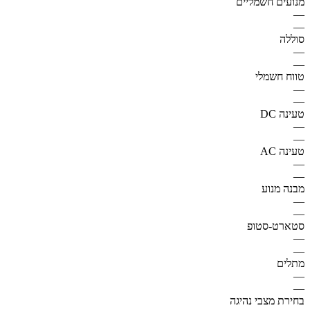
מנועים חשמליים
—
—
סוללה
—
—
טווח חשמלי
—
—
טעינה DC
—
—
טעינה AC
—
—
מבנה מנוע
—
—
סטארט-סטופ
—
—
מתלים
—
—
בחירת מצבי נהיגה