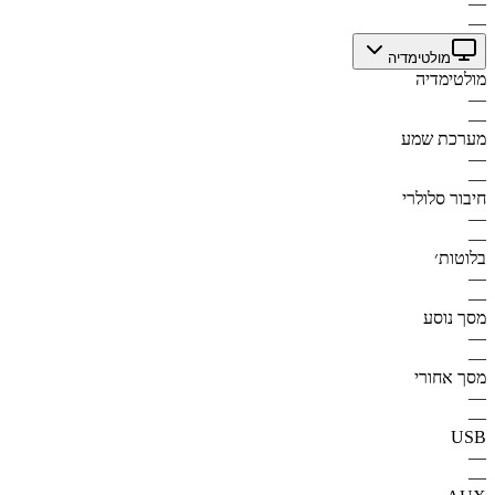
—
—
מולטימדיה
מולטימדיה
—
—
מערכת שמע
—
—
חיבור סלולרי
—
—
בלוטות׳
—
—
מסך נוסע
—
—
מסך אחורי
—
—
USB
—
—