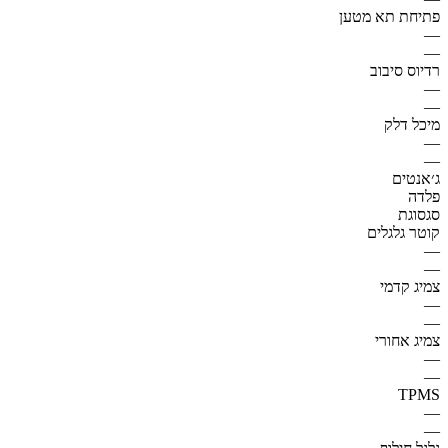
פתיחת תא מטען
—
—
רדיוס סיבוב
—
—
מיכל דלק
—
—
ג׳אנטים
פלדה
סגסוגת
קוטר גלגלים
—
—
צמיג קדמי
—
—
צמיג אחורי
—
—
TPMS
—
—