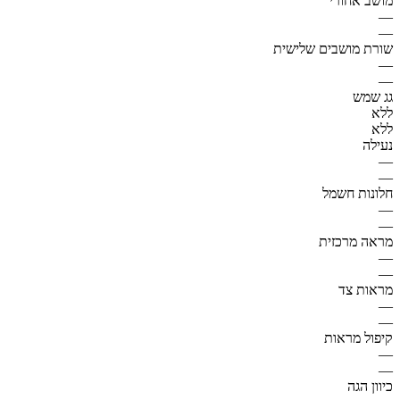
מושב אחורי
—
—
שורת מושבים שלישית
—
—
גג שמש
ללא
ללא
נעילה
—
—
חלונות חשמל
—
—
מראה מרכזית
—
—
מראות צד
—
—
קיפול מראות
—
—
כיוון הגה