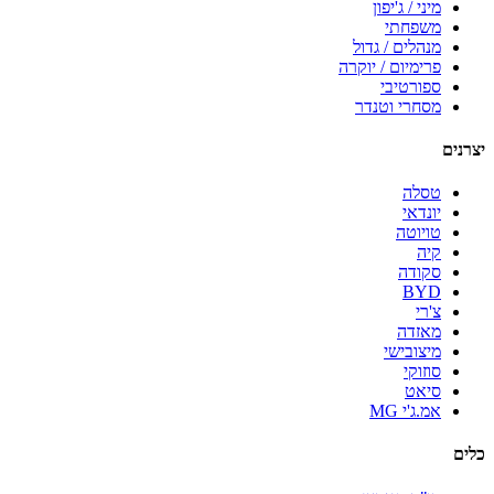
מיני / ג'יפון
משפחתי
מנהלים / גדול
פרימיום / יוקרה
ספורטיבי
מסחרי וטנדר
יצרנים
טסלה
יונדאי
טויוטה
קיה
סקודה
BYD
צ'רי
מאזדה
מיצובישי
סוזוקי
סיאט
אמ.ג'י MG
כלים