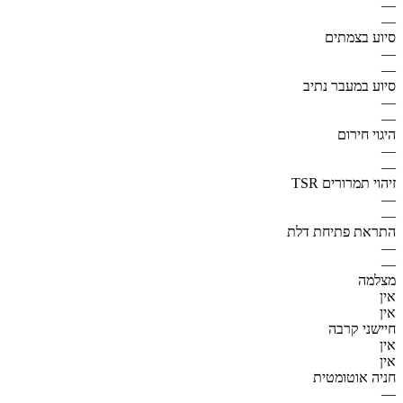
—
—
סיוע בצמתים
—
—
סיוע במעבר נתיב
—
—
היגוי חירום
—
—
זיהוי תמרורים TSR
—
—
התראת פתיחת דלת
—
—
מצלמה
אין
אין
חיישני קרבה
אין
אין
חניה אוטומטית
—