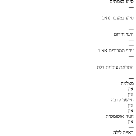
סיוע בצמתים
—
—
סיוע במעבר נתיב
—
—
היגוי חירום
—
—
זיהוי תמרורים TSR
—
—
התראת פתיחת דלת
—
—
מצלמה
אין
אין
חיישני קרבה
אין
אין
חניה אוטומטית
אין
—
ראיית לילה