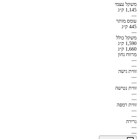
משקל עצמי
1,145 ק״ג
—
עומס מותר
445 ק״ג
—
משקל כולל
1,590 ק״ג
1,660 ק״ג
מרווח גחון
—
—
זווית גישה
—
—
זווית נטישה
—
—
זווית רמפה
—
—
גרירה
—
—