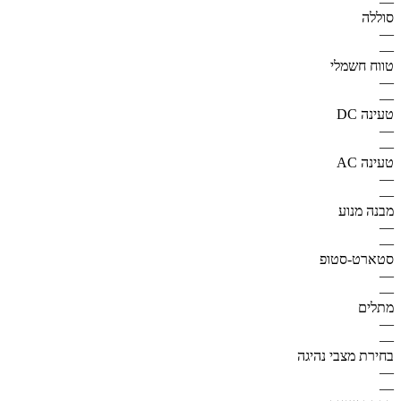
—
סוללה
—
—
טווח חשמלי
—
—
טעינה DC
—
—
טעינה AC
—
—
מבנה מנוע
—
—
סטארט-סטופ
—
—
מתלים
—
—
בחירת מצבי נהיגה
—
—