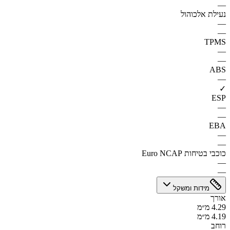
—
נעילת אלכוהול
—
—
TPMS
—
—
ABS
—
✓
ESP
—
—
EBA
—
—
כוכבי בטיחות Euro NCAP
—
—
מידות ומשקל
אורך
4.29 מ״מ
4.19 מ״מ
רוחב