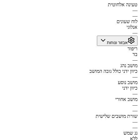
טעינה אלחוטית
—
—
לוח שעונים
אנלוגי
—
אבזור ונוחות
ריפוד
בד
—
מושב נהג
כיוון ידני כולל גובה המושב
—
מושב נוסע
כיוון ידני
—
מושב אחורי
—
—
שורת מושבים שלישית
—
—
גג שמש
ללא