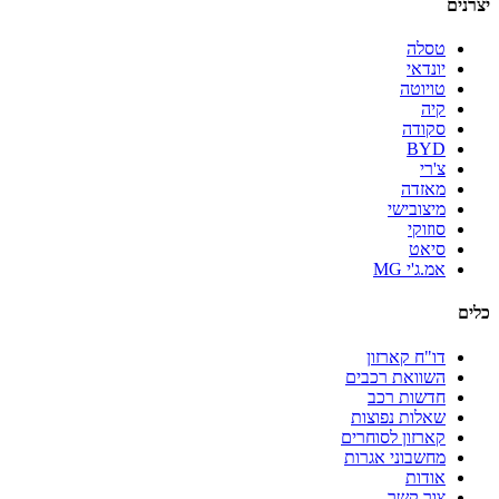
יצרנים
טסלה
יונדאי
טויוטה
קיה
סקודה
BYD
צ'רי
מאזדה
מיצובישי
סוזוקי
סיאט
אמ.ג'י MG
כלים
דו"ח קארזון
השוואת רכבים
חדשות רכב
שאלות נפוצות
קארזון לסוחרים
מחשבוני אגרות
אודות
צור קשר