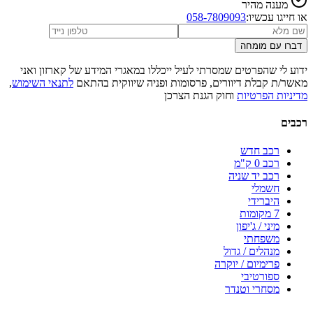
מענה מהיר
או חייגו עכשיו:
058-7809093
דברו עם מומחה
ידוע לי שהפרטים שמסרתי לעיל ייכללו במאגרי המידע של קארזון ואני
מאשר/ת קבלת דיוורים, פרסומות ופניה שיווקית בהתאם
לתנאי השימוש
,
מדיניות הפרטיות
וחוק הגנת הצרכן
רכבים
רכב חדש
רכב 0 ק"מ
רכב יד שניה
חשמלי
היברידי
7 מקומות
מיני / ג'יפון
משפחתי
מנהלים / גדול
פרימיום / יוקרה
ספורטיבי
מסחרי וטנדר