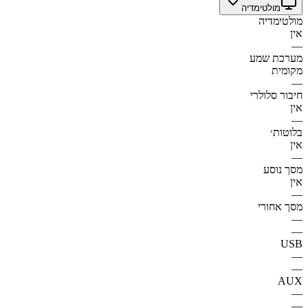
מולטימדיה
מולטימדיה
אין
—
מערכת שמע
מקומית
—
חיבור סלולרי
אין
—
בלוטות׳
אין
—
מסך נוסע
אין
—
מסך אחורי
—
—
USB
—
—
AUX
—
—