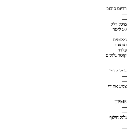
—
רדיוס סיבוב
—
—
מיכל דלק
50 ליטר
—
ג׳אנטים
סגסוגת
פלדה
קוטר גלגלים
—
—
צמיג קדמי
—
—
צמיג אחורי
—
—
TPMS
—
—
גלגל חילוף
—
—