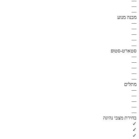
—
—
—
מבנה מנוע
—
—
—
—
—
סטארט-סטופ
—
—
—
—
—
מתלים
—
—
—
—
—
בחירת מצבי נהיגה
✓
✓
✓