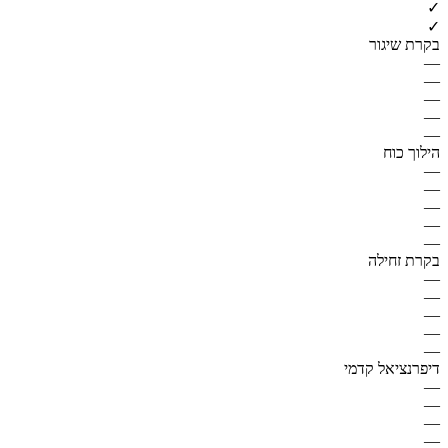
✓
✓
בקרת שיגור
—
—
—
—
—
הילוך כוח
—
—
—
—
—
בקרת זחילה
—
—
—
—
—
דיפרנציאל קדמי
—
—
—
—