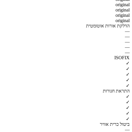
original
original
original
original
הדלקת אורות אוטומטית
—
—
—
—
—
ISOFIX
✓
✓
✓
✓
✓
התראת חגורות
✓
✓
✓
✓
✓
ביטול כרית אוויר
—