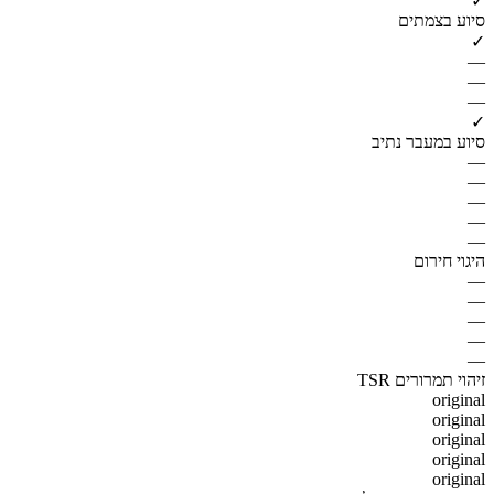
✓
סיוע בצמתים
✓
—
—
—
✓
סיוע במעבר נתיב
—
—
—
—
—
היגוי חירום
—
—
—
—
—
זיהוי תמרורים TSR
original
original
original
original
original