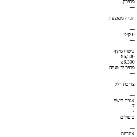
מחירון
—
—
הנחה ממוצעת
—
—
0 ק״מ
—
—
ביטוח מקיף
₪6,500
₪6,300
מחיר יד שנייה
—
—
צריכת דלק
—
—
אגרת רישוי
7
7
טיפולים
—
—
אחריות