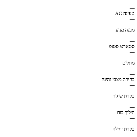
—
—
טעינה AC
—
—
מבנה מנוע
—
—
סטארט-סטופ
—
—
מתלים
—
—
בחירת מצבי נהיגה
—
—
בקרת שיגור
—
—
הילוך כוח
—
—
בקרת זחילה
—