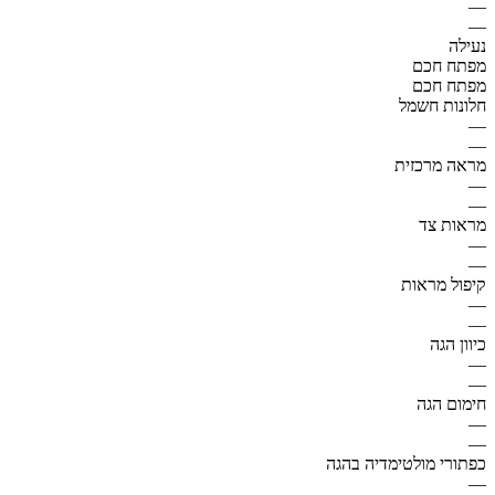
—
—
נעילה
מפתח חכם
מפתח חכם
חלונות חשמל
—
—
מראה מרכזית
—
—
מראות צד
—
—
קיפול מראות
—
—
כיוון הגה
—
—
חימום הגה
—
—
כפתורי מולטימדיה בהגה
—