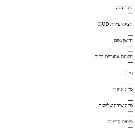
—
ציפוי הגה
—
—
תצוגה עילית HUD
—
—
חיישן גשם
—
—
חלונות אחוריים כהים
—
—
מיזוג
—
—
מיזוג אחורי
—
—
מיזוג שורה שלישית
—
—
פנסים קדמיים
—
—