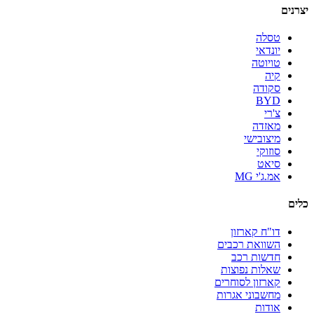
יצרנים
טסלה
יונדאי
טויוטה
קיה
סקודה
BYD
צ'רי
מאזדה
מיצובישי
סוזוקי
סיאט
אמ.ג'י MG
כלים
דו"ח קארזון
השוואת רכבים
חדשות רכב
שאלות נפוצות
קארזון לסוחרים
מחשבוני אגרות
אודות