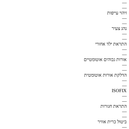
—
—
זיהוי עייפות
—
—
נהג צעיר
—
—
התראת ילד אחורי
—
—
אורות גבוהים אוטומטיים
—
—
הדלקת אורות אוטומטית
—
—
ISOFIX
—
—
התראת חגורות
—
—
ביטול כרית אוויר
—