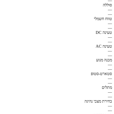
—
סוללה
—
—
טווח חשמלי
—
—
טעינה DC
—
—
טעינה AC
—
—
מבנה מנוע
—
—
סטארט-סטופ
—
—
מתלים
—
—
בחירת מצבי נהיגה
—
—