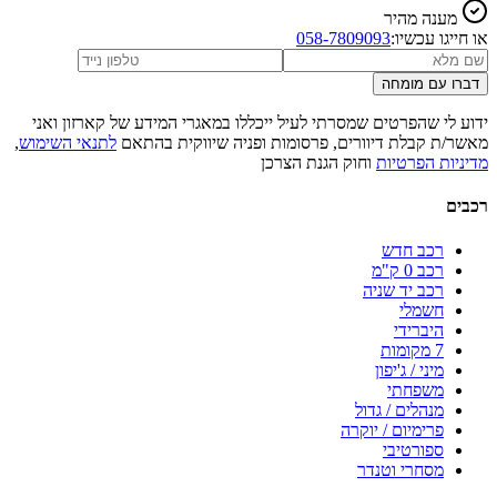
מענה מהיר
או חייגו עכשיו:
058-7809093
דברו עם מומחה
ידוע לי שהפרטים שמסרתי לעיל ייכללו במאגרי המידע של קארזון ואני
מאשר/ת קבלת דיוורים, פרסומות ופניה שיווקית בהתאם
לתנאי השימוש
,
מדיניות הפרטיות
וחוק הגנת הצרכן
רכבים
רכב חדש
רכב 0 ק"מ
רכב יד שניה
חשמלי
היברידי
7 מקומות
מיני / ג'יפון
משפחתי
מנהלים / גדול
פרימיום / יוקרה
ספורטיבי
מסחרי וטנדר