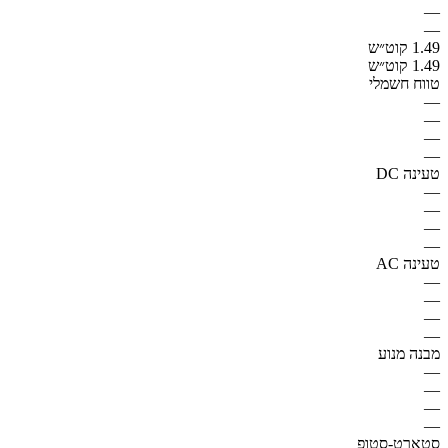
—
—
1.49 קוט״ש
1.49 קוט״ש
טווח חשמלי
—
—
—
—
טעינה DC
—
—
—
—
טעינה AC
—
—
—
—
מבנה מנוע
—
—
—
—
סטארט-סטופ