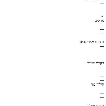
—
—
—
✓
מתלים
—
—
—
—
בחירת מצבי נהיגה
—
—
—
—
בקרת שיגור
—
—
—
—
הילוך כוח
—
—
—
—
בקרת זחילה