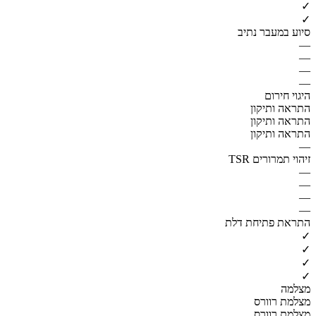
✓
✓
סיוע במעבר נתיב
—
—
—
—
היגוי חירום
התראה ותיקון
התראה ותיקון
התראה ותיקון
—
זיהוי תמרורים TSR
—
—
—
—
התראת פתיחת דלת
✓
✓
✓
✓
מצלמה
מצלמת רוורס
מצלמת רוורס