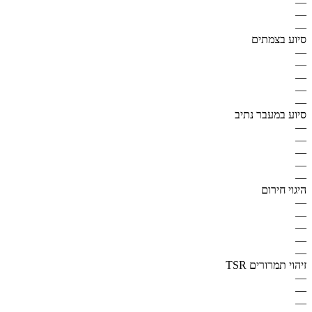
—
—
—
סיוע בצמתים
—
—
—
—
—
סיוע במעבר נתיב
—
—
—
—
—
היגוי חירום
—
—
—
—
—
זיהוי תמרורים TSR
—
—
—