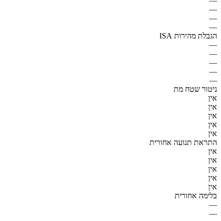
—
—
—
—
הגבלת מהירות ISA
—
—
—
—
—
ניטור שטח מת
אין
אין
אין
אין
אין
התראת תנועה אחורית
אין
אין
אין
אין
אין
בלימה אחורית
—
—