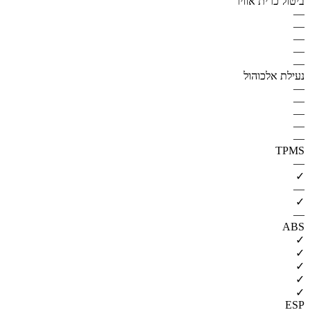
ביטול כרית אוויר
—
—
—
—
—
נעילת אלכוהול
—
—
—
—
—
TPMS
—
✓
—
✓
—
ABS
✓
✓
✓
✓
✓
ESP