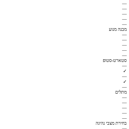
—
—
—
—
—
מבנה מנוע
—
—
—
—
—
סטארט-סטופ
—
✓
—
✓
—
מתלים
—
—
—
—
—
בחירת מצבי נהיגה
—