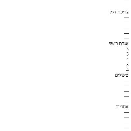
—
—
צריכת דלק
—
—
—
—
—
אגרת רישוי
3
3
4
3
4
טיפולים
—
—
—
—
—
אחריות
—
—
—
—