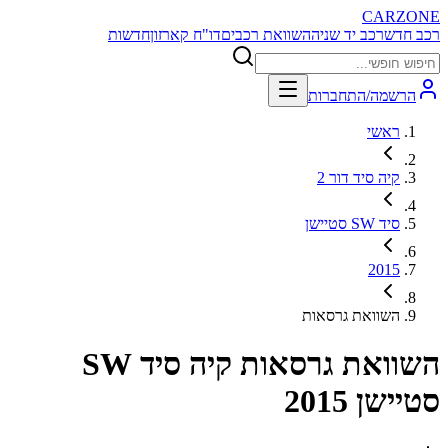
CARZONE
רכב חדש
רכב יד שניה
השוואת רכבים
דו"ח קארזון
חדשות
הרשמה/התחברות
ראשי
קיה סיד דור 2
סיד SW סטיישן
2015
השוואת גרסאות
השוואת גרסאות
קיה סיד SW
סטיישן 2015