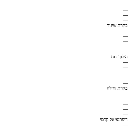
—
—
—
—
בקרת שיגור
—
—
—
—
—
הילוך כוח
—
—
—
—
—
בקרת זחילה
—
—
—
—
—
דיפרנציאל קדמי
—
—