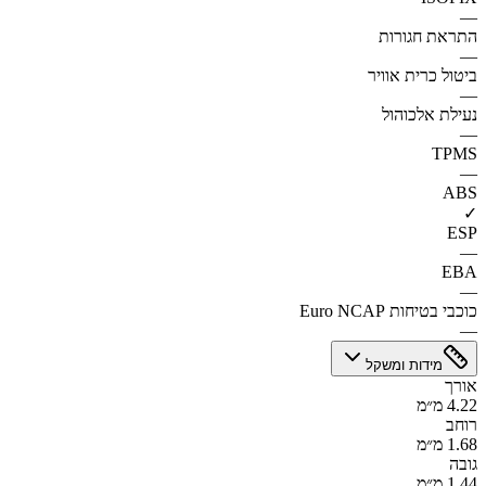
—
התראת חגורות
—
ביטול כרית אוויר
—
נעילת אלכוהול
—
TPMS
—
ABS
✓
ESP
—
EBA
—
כוכבי בטיחות Euro NCAP
—
מידות ומשקל
אורך
4.22 מ״מ
רוחב
1.68 מ״מ
גובה
1.44 מ״מ