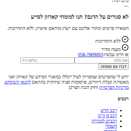
בלם חניה
—
לא סגורים על הדגם? תנו למומחי קארזון לסייע
השאירו פרטים ונחזור אליכם עם ייעוץ מותאם אישית, ללא התחייבות.
ללא התחייבות
מענה מהיר
או חייגו עכשיו:
058-7809093
דברו עם מומחה
ידוע לי שהפרטים שמסרתי לעיל ייכללו במאגרי המידע של קארזון ואני
מאשר/ת קבלת דיוורים, פרסומות ופניה שיווקית בהתאם
לתנאי השימוש
,
מדיניות הפרטיות
וחוק הגנת הצרכן
רכבים
רכב חדש
רכב 0 ק"מ
רכבים למכירה
חשמלי