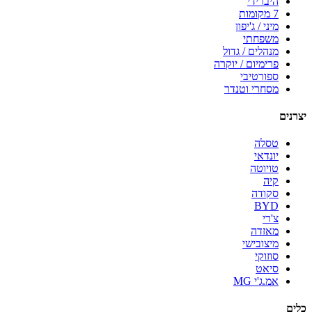
היברידי
7 מקומות
מיני / ג'יפון
משפחתי
מנהלים / גדול
פרימיום / יוקרה
ספורטיבי
מסחרי וטנדר
יצרנים
טסלה
יונדאי
טויוטה
קיה
סקודה
BYD
צ'רי
מאזדה
מיצובישי
סוזוקי
סיאט
אמ.ג'י MG
כלים