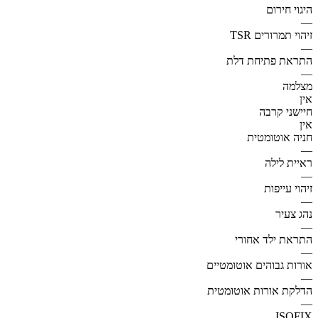
היגוי חירום
—
זיהוי תמרורים TSR
—
התראת פתיחת דלת
—
מצלמה
אין
חיישני קרבה
אין
חניה אוטומטית
—
ראיית לילה
—
זיהוי עייפות
—
נהג צעיר
—
התראת ילד אחורי
—
אורות גבוהים אוטומטיים
—
הדלקת אורות אוטומטית
—
ISOFIX