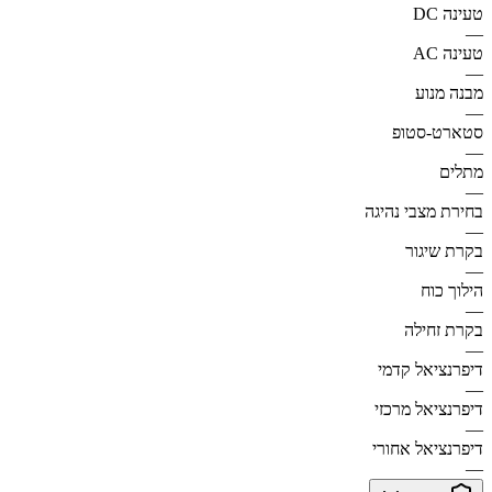
טעינה DC
—
טעינה AC
—
מבנה מנוע
—
סטארט-סטופ
—
מתלים
—
בחירת מצבי נהיגה
—
בקרת שיגור
—
הילוך כוח
—
בקרת זחילה
—
דיפרנציאל קדמי
—
דיפרנציאל מרכזי
—
דיפרנציאל אחורי
—