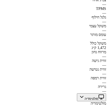
—
TPMS
—
גלגל חילוף
—
משקל עצמי
—
עומס מותר
—
משקל כולל
1,472 ק״ג
מרווח גחון
—
זווית גישה
—
זווית נטישה
—
זווית רמפה
—
גרירה
—
מולטימדיה
מולטימדיה
—