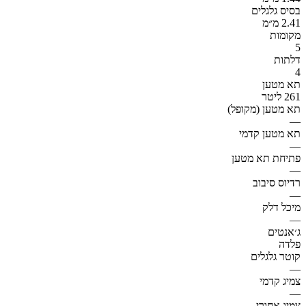
בסיס גלגלים
2.41 מ״מ
מקומות
5
דלתות
4
תא מטען
261 ליטר
תא מטען (מקופל)
—
תא מטען קדמי
—
פתיחת תא מטען
—
רדיוס סיבוב
—
מיכל דלק
—
ג׳אנטים
פלדה
קוטר גלגלים
—
צמיג קדמי
—
צמיג אחורי