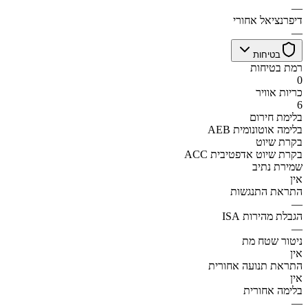
—
דיפרנציאל אחורי
—
בטיחות
רמת בטיחות
0
כריות אוויר
6
בלימת חירום
AEB בלימה אוטונומית
בקרת שיוט
ACC בקרת שיוט אדפטיבית
שמירת נתיב
אין
התראת התנגשות
—
הגבלת מהירות ISA
—
ניטור שטח מת
אין
התראת תנועה אחורית
אין
בלימה אחורית
—