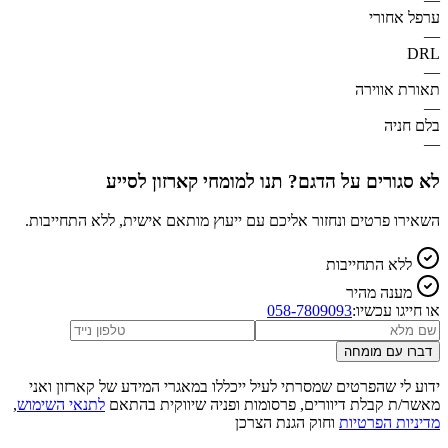
ערפל אחורי
—
DRL
—
תאורת אווירה
—
בלם חניה
—
לא סגורים על הדגם? תנו למומחי קארזון לסייע
השאירו פרטים ונחזור אליכם עם ייעוץ מותאם אישית, ללא התחייבות.
ללא התחייבות
מענה מהיר
או חייגו עכשיו:
058-7809093
דברו עם מומחה
ידוע לי שהפרטים שמסרתי לעיל ייכללו במאגרי המידע של קארזון ואני
מאשר/ת קבלת דיוורים, פרסומות ופניה שיווקית בהתאם
לתנאי השימוש
,
מדיניות הפרטיות
וחוק הגנת הצרכן