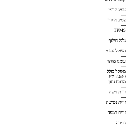
—
צמיג קדמי
—
צמיג אחורי
—
TPMS
—
גלגל חילוף
—
משקל עצמי
—
עומס מותר
—
משקל כולל
2,640 ק״ג
מרווח גחון
—
זווית גישה
—
זווית נטישה
—
זווית רמפה
—
גרירה
—