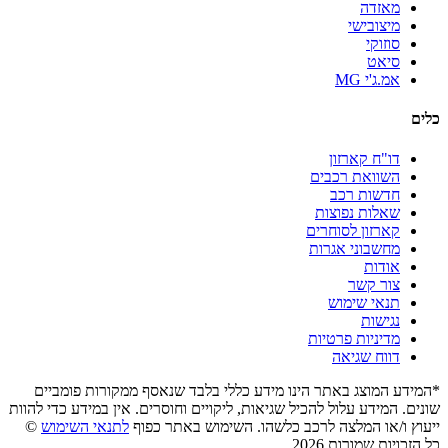
מאזדה
מיצובישי
סוזוקי
סיאט
אמ.ג'י MG
כלים
דו"ח קארזון
השוואת רכבים
חדשות רכב
שאלות נפוצות
קארזון לסוחרים
מחשבוני אגרות
אודות
צור קשר
תנאי שימוש
נגישות
מדיניות פרטיות
דווח שגיאה
*המידע המוצג באתר הינו מידע כללי בלבד שנאסף ממקורות פומביים
שונים. המידע עלול להכיל שגיאות, ליקויים וחוסרים. אין במידע כדי להוות
ייעוץ ו/או המלצה לרכב כלשהו. השימוש באתר כפוף
לתנאי השימוש
©
כל הזכויות שמורות 2026