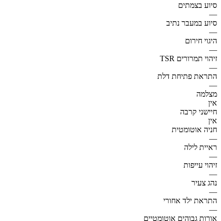
סיוע בצמתים
—
סיוע במעבר נתיב
—
היגוי חירום
—
זיהוי תמרורים TSR
—
התראת פתיחת דלת
—
מצלמה
אין
חיישני קרבה
אין
חניה אוטומטית
—
ראיית לילה
—
זיהוי עייפות
—
נהג צעיר
—
התראת ילד אחורי
—
אורות גבוהים אוטומטיים