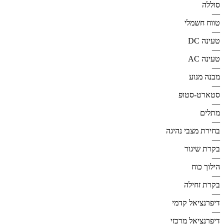
סוללה
—
טווח חשמלי
—
טעינה DC
—
טעינה AC
—
מבנה מנוע
—
סטארט-סטופ
—
מתלים
—
בחירת מצבי נהיגה
—
בקרת שיגור
—
הילוך כוח
—
בקרת זחילה
—
דיפרנציאל קדמי
—
דיפרנציאל מרכזי