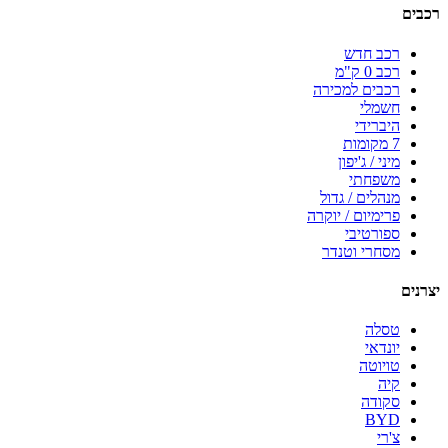
רכבים
רכב חדש
רכב 0 ק"מ
רכבים למכירה
חשמלי
היברידי
7 מקומות
מיני / ג'יפון
משפחתי
מנהלים / גדול
פרימיום / יוקרה
ספורטיבי
מסחרי וטנדר
יצרנים
טסלה
יונדאי
טויוטה
קיה
סקודה
BYD
צ'רי