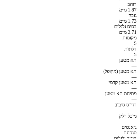
רוחב
1.87 מ״מ
גובה
1.73 מ״מ
בסיס גלגלים
2.71 מ״מ
מקומות
5
דלתות
5
תא מטען
—
תא מטען (מקופל)
—
תא מטען קדמי
—
פתיחת תא מטען
—
רדיוס סיבוב
—
מיכל דלק
—
ג׳אנטים
סגסוגת
קוטר גלגלים