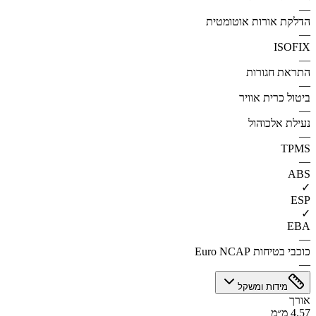
—
הדלקת אורות אוטומטית
—
ISOFIX
—
התראת חגורות
—
ביטול כרית אוויר
—
נעילת אלכוהול
—
TPMS
—
ABS
✓
ESP
✓
EBA
—
כוכבי בטיחות Euro NCAP
—
מידות ומשקל
אורך
4.57 מ״מ