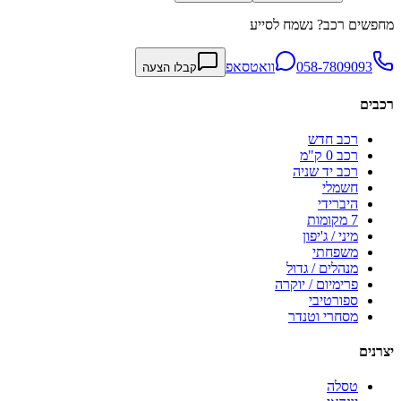
מחפשים רכב? נשמח לסייע
058-7809093
וואטסאפ
קבלו הצעה
רכבים
רכב חדש
רכב 0 ק"מ
רכב יד שניה
חשמלי
היברידי
7 מקומות
מיני / ג'יפון
משפחתי
מנהלים / גדול
פרימיום / יוקרה
ספורטיבי
מסחרי וטנדר
יצרנים
טסלה