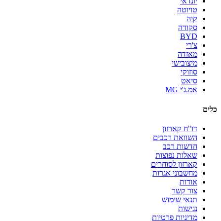
יונדאי
טויוטה
קיה
סקודה
BYD
צ'רי
מאזדה
מיצובישי
סוזוקי
סיאט
אמ.ג'י MG
כלים
דו"ח קארזון
השוואת רכבים
חדשות רכב
שאלות נפוצות
קארזון לסוחרים
מחשבוני אגרות
אודות
צור קשר
תנאי שימוש
נגישות
מדיניות פרטיות