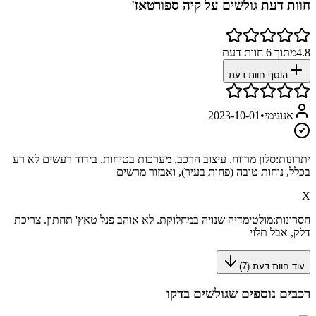
חוות דעת גולשים על
קיה ספורטאז'
4.8
מתוך
6
חוות דעת
הוסף חוות דעת
אנונימי
•
2023-10-01
יתרונות:
סלון מרווח, עיצוב הרכב, מערכות בטיחות, בידוד רעשים לא רע
בכלל, נוחות טובה (פחות בעיר), ואבזור מרשים
X
חסרונות:
מולטימדיה שנויה במחלוקת. לא אוהב פנל טאץ' תחתון. צריכת
דלק, אבל תלוי
עוד חוות דעת (
7
)
רכבים נוספים שגולשים בדקו