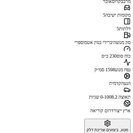
מרכב
קרוסאובר
מקומות ישיבה
5
דלתות
5
סוג מנוע
היברידי בנזין אטמוספרי
כוח סוס
230 כ״ס
נפח מנוע
1598 סמ״ק
הנעה
קדמית
תאוצה 0-100
8.2 שניות
ארץ ייצור
דרום קוריאה
מנוע, ביצועים וצריכת דלק