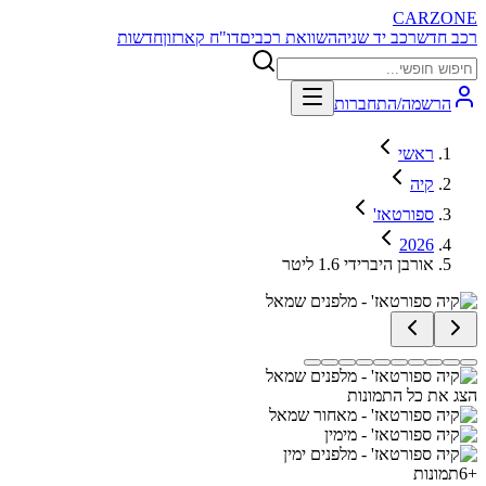
CARZONE
רכב חדש
רכב יד שניה
השוואת רכבים
דו"ח קארזון
חדשות
הרשמה/התחברות
ראשי
קיה
ספורטאז'
2026
אורבן היברידי 1.6 ליטר
הצג את כל התמונות
+
6
תמונות