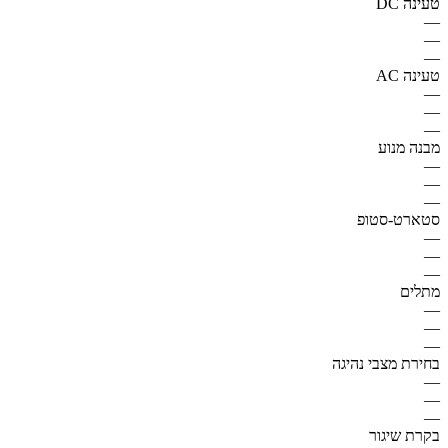
טעינה DC
—
—
—
טעינה AC
—
—
—
מבנה מנוע
—
—
—
סטארט-סטופ
—
—
—
מתלים
—
—
—
בחירת מצבי נהיגה
—
—
—
בקרת שיגור