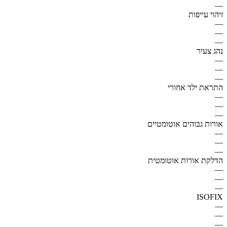
—
זיהוי עייפות
—
—
—
נהג צעיר
—
—
—
התראת ילד אחורי
—
—
—
אורות גבוהים אוטומטיים
—
—
—
הדלקת אורות אוטומטית
—
—
—
ISOFIX
—
—
—