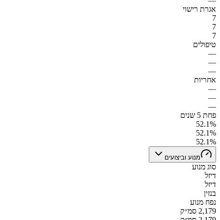
—
אגרת רישוי
7
7
7
טיפולים
—
—
—
אחריות
—
—
—
פחת 5 שנים
52.1%
52.1%
52.1%
מנוע וביצועים
סוג מנוע
דיזל
דיזל
בנזין
נפח מנוע
2,179 סמ״ק
2,179 סמ״ק