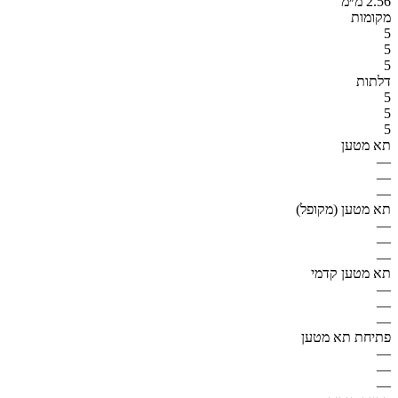
2.56 מ״מ
מקומות
5
5
5
דלתות
5
5
5
תא מטען
—
—
—
תא מטען (מקופל)
—
—
—
תא מטען קדמי
—
—
—
פתיחת תא מטען
—
—
—