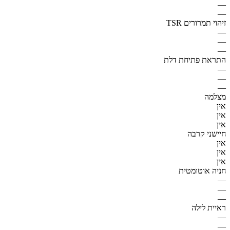
—
—
זיהוי תמרורים TSR
—
—
—
התראת פתיחת דלת
—
—
—
מצלמה
אין
אין
אין
חיישני קרבה
אין
אין
אין
חניה אוטומטית
—
—
—
ראיית לילה
—
—