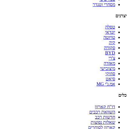
מסחרי וטנדר
יצרנים
טסלה
יונדאי
טויוטה
קיה
סקודה
BYD
צ'רי
מאזדה
מיצובישי
סוזוקי
סיאט
אמ.ג'י MG
כלים
דו"ח קארזון
השוואת רכבים
חדשות רכב
שאלות נפוצות
קארזון לסוחרים