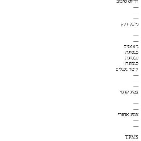
רדיוס סיבוב
—
—
—
מיכל דלק
—
—
—
ג׳אנטים
סגסוגת
סגסוגת
סגסוגת
קוטר גלגלים
—
—
—
צמיג קדמי
—
—
—
צמיג אחורי
—
—
—
TPMS