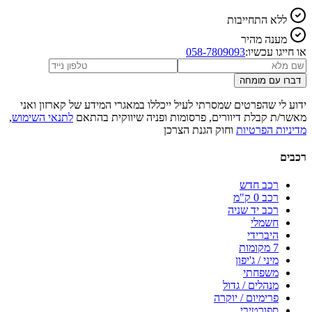
ללא התחייבות
מענה מהיר
או חייגו עכשיו:
058-7809093
דברו עם מומחה
ידוע לי שהפרטים שמסרתי לעיל ייכללו במאגרי המידע של קארזון ואני
מאשר/ת קבלת דיוורים, פרסומות ופניה שיווקית בהתאם
לתנאי השימוש
,
מדיניות הפרטיות
וחוק הגנת הצרכן
רכבים
רכב חדש
רכב 0 ק"מ
רכב יד שניה
חשמלי
היברידי
7 מקומות
מיני / ג'יפון
משפחתי
מנהלים / גדול
פרימיום / יוקרה
ספורטיבי