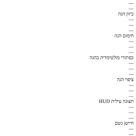
—
—
כיוון הגה
—
—
—
חימום הגה
—
—
—
כפתורי מולטימדיה בהגה
—
—
—
ציפוי הגה
—
—
—
תצוגה עילית HUD
—
—
—
חיישן גשם
—
—