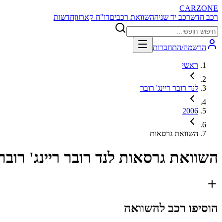
CARZONE
רכב חדש
רכב יד שניה
השוואת רכבים
דו"ח קארזון
חדשות
הרשמה/התחברות
ראשי
לנד רובר ריינג' רובר
2006
השוואת גרסאות
השוואת גרסאות
לנד רובר ריינג' רובר 006
הוסיפו רכב להשוואה