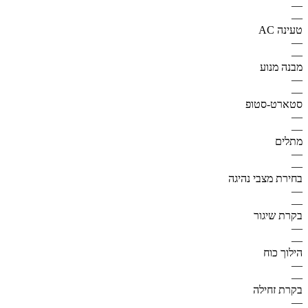
—
—
טעינה AC
—
—
מבנה מנוע
—
—
סטארט-סטופ
—
—
מתלים
—
—
בחירת מצבי נהיגה
—
—
בקרת שיגור
—
—
הילוך כוח
—
—
בקרת זחילה
—