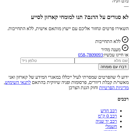
בלם חניה
—
לא סגורים על הדגם? תנו למומחי קארזון לסייע
השאירו פרטים ונחזור אליכם עם ייעוץ מותאם אישית, ללא התחייבות.
ללא התחייבות
מענה מהיר
או חייגו עכשיו:
058-7809093
דברו עם מומחה
ידוע לי שהפרטים שמסרתי לעיל ייכללו במאגרי המידע של קארזון ואני
מאשר/ת קבלת דיוורים, פרסומות ופניה שיווקית בהתאם
לתנאי השימוש
,
מדיניות הפרטיות
וחוק הגנת הצרכן
רכבים
רכב חדש
רכב 0 ק"מ
רכב יד שניה
חשמלי