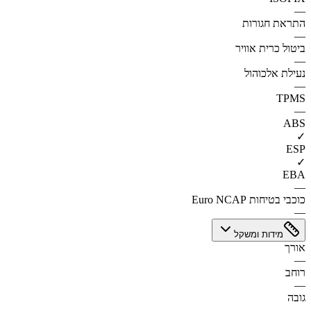
—
התראת חגורות
—
ביטול כרית אוויר
—
נעילת אלכוהול
—
TPMS
—
ABS
✓
ESP
✓
EBA
—
כוכבי בטיחות Euro NCAP
—
מידות ומשקל
אורך
—
רוחב
—
גובה
—