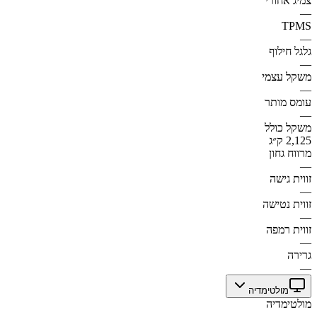
צמיג אחורי
—
TPMS
—
גלגל חילוף
—
משקל עצמי
—
עומס מותר
—
משקל כולל
2,125 ק״ג
מרווח גחון
—
זווית גישה
—
זווית נטישה
—
זווית רמפה
—
גרירה
—
מולטימדיה
מולטימדיה
—