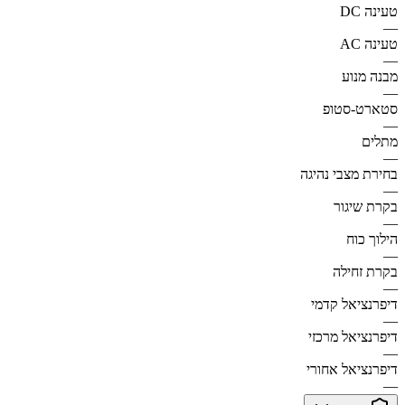
טעינה DC
—
טעינה AC
—
מבנה מנוע
—
סטארט-סטופ
—
מתלים
—
בחירת מצבי נהיגה
—
בקרת שיגור
—
הילוך כוח
—
בקרת זחילה
—
דיפרנציאל קדמי
—
דיפרנציאל מרכזי
—
דיפרנציאל אחורי
—