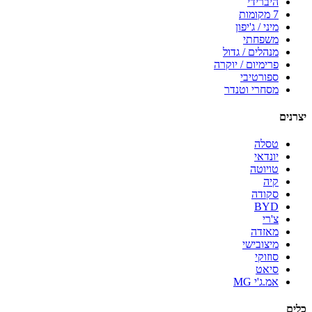
היברידי
7 מקומות
מיני / ג'יפון
משפחתי
מנהלים / גדול
פרימיום / יוקרה
ספורטיבי
מסחרי וטנדר
יצרנים
טסלה
יונדאי
טויוטה
קיה
סקודה
BYD
צ'רי
מאזדה
מיצובישי
סוזוקי
סיאט
אמ.ג'י MG
כלים