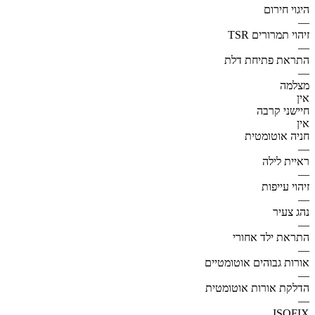
היגוי חירום
—
זיהוי תמרורים TSR
—
התראת פתיחת דלת
—
מצלמה
אין
חיישני קרבה
אין
חניה אוטומטית
—
ראיית לילה
—
זיהוי עייפות
—
נהג צעיר
—
התראת ילד אחורי
—
אורות גבוהים אוטומטיים
—
הדלקת אורות אוטומטית
—
ISOFIX