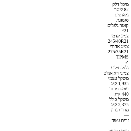
מיכל דלק
82 ליטר
ג׳אנטים
סגסוגת
קוטר גלגלים
21״
צמיג קדמי
245/40R21
צמיג אחורי
275/35R21
TPMS
✓
גלגל חילוף
צמיגי ראן-פלט
משקל עצמי
1,935 ק״ג
עומס מותר
440 ק״ג
משקל כולל
2,375 ק״ג
מרווח גחון
—
זווית גישה
—
זווית נטישה