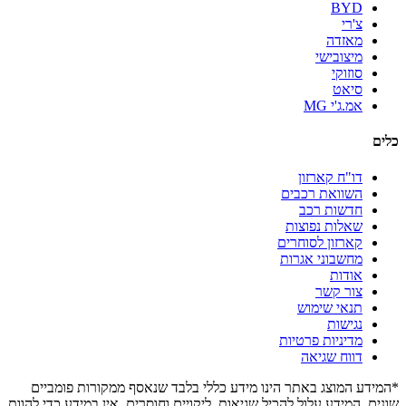
BYD
צ'רי
מאזדה
מיצובישי
סוזוקי
סיאט
אמ.ג'י MG
כלים
דו"ח קארזון
השוואת רכבים
חדשות רכב
שאלות נפוצות
קארזון לסוחרים
מחשבוני אגרות
אודות
צור קשר
תנאי שימוש
נגישות
מדיניות פרטיות
דווח שגיאה
*המידע המוצג באתר הינו מידע כללי בלבד שנאסף ממקורות פומביים
שונים. המידע עלול להכיל שגיאות, ליקויים וחוסרים. אין במידע כדי להוות