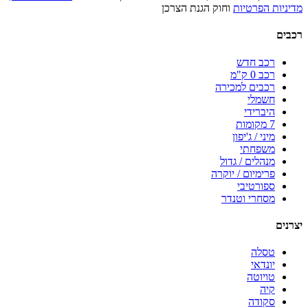
מדיניות הפרטיות
וחוק הגנת הצרכן
רכבים
רכב חדש
רכב 0 ק"מ
רכבים למכירה
חשמלי
היברידי
7 מקומות
מיני / ג'יפון
משפחתי
מנהלים / גדול
פרימיום / יוקרה
ספורטיבי
מסחרי וטנדר
יצרנים
טסלה
יונדאי
טויוטה
קיה
סקודה