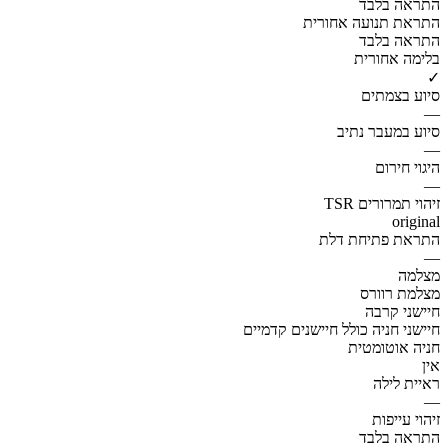
התראה בלבד
התראת תנועה אחורית
התראה בלבד
בלימה אחורית
✓
סיוע בצמתים
—
סיוע במעבר נתיב
—
היגוי חירום
—
זיהוי תמרורים TSR
original
התראת פתיחת דלת
—
מצלמה
מצלמת רוורס
חיישני קרבה
חיישני חניה כולל חיישנים קדמיים
חניה אוטומטית
אין
ראיית לילה
—
זיהוי עייפות
התראה בלבד