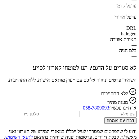
—
ערפל קדמי
—
ערפל אחורי
—
DRL
halogen
תאורת אווירה
—
בלם חניה
—
לא סגורים על הדגם? תנו למומחי קארזון לסייע
השאירו פרטים ונחזור אליכם עם ייעוץ מותאם אישית, ללא התחייבות.
ללא התחייבות
מענה מהיר
או חייגו עכשיו:
058-7809093
דברו עם מומחה
ידוע לי שהפרטים שמסרתי לעיל ייכללו במאגרי המידע של קארזון ואני
מאשר/ת קבלת דיוורים, פרסומות ופניה שיווקית בהתאם
לתנאי השימוש
,