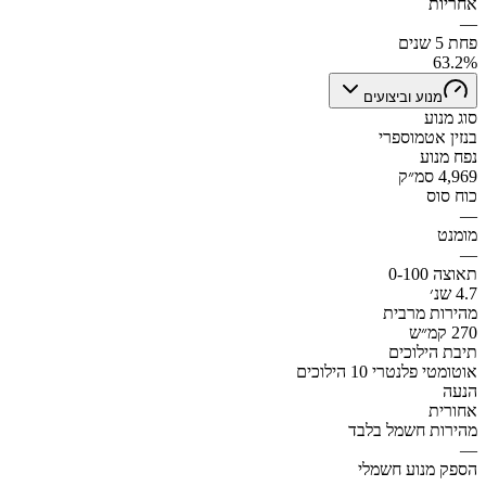
אחריות
—
פחת 5 שנים
63.2%
מנוע וביצועים
סוג מנוע
בנזין אטמוספרי
נפח מנוע
4,969 סמ״ק
כוח סוס
—
מומנט
—
תאוצה 0-100
4.7 שנ׳
מהירות מרבית
270 קמ״ש
תיבת הילוכים
אוטומטי פלנטרי 10 הילוכים
הנעה
אחורית
מהירות חשמל בלבד
—
הספק מנוע חשמלי