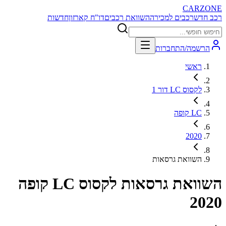
CARZONE
רכב חדש
רכבים למכירה
השוואת רכבים
דו"ח קארזון
חדשות
הרשמה/התחברות
ראשי
לקסוס LC דור 1
LC קופה
2020
השוואת גרסאות
השוואת גרסאות
לקסוס LC קופה
2020