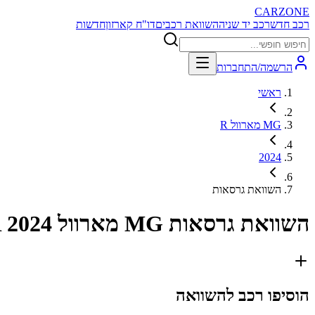
CARZONE
רכב חדש
רכב יד שניה
השוואת רכבים
דו"ח קארזון
חדשות
הרשמה/התחברות
ראשי
MG מארוול R
2024
השוואת גרסאות
השוואת גרסאות
MG מארוול R 2024
הוסיפו רכב להשוואה