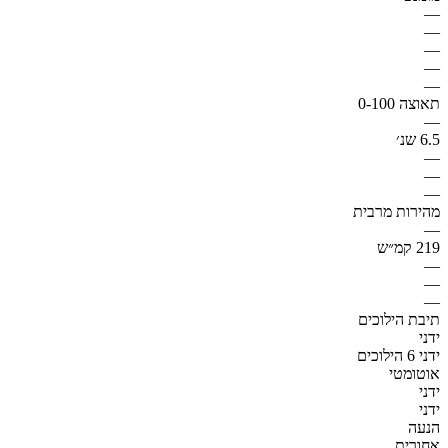
—
—
—
—
—
תאוצה 0-100
—
6.5 שנ׳
—
—
—
מהירות מרבית
—
219 קמ״ש
—
—
—
תיבת הילוכים
ידני
ידני 6 הילוכים
אוטומטי
ידני
ידני
הנעה
אחורית