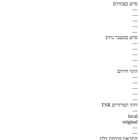
סיוע בצמתים
—
—
—
—
—
סיוע במעבר נתיב
—
—
—
—
—
היגוי חירום
—
—
—
—
—
זיהוי תמרורים TSR
—
local
original
—
—
התראת פתיחת דלת