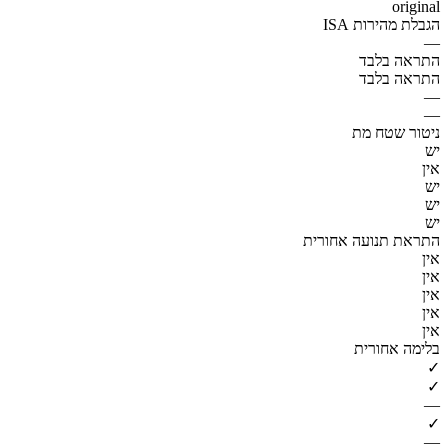
original
הגבלת מהירות ISA
—
התראה בלבד
התראה בלבד
—
—
ניטור שטח מת
יש
אין
יש
יש
יש
התראת תנועה אחורית
אין
אין
אין
אין
אין
בלימה אחורית
✓
✓
—
✓
—