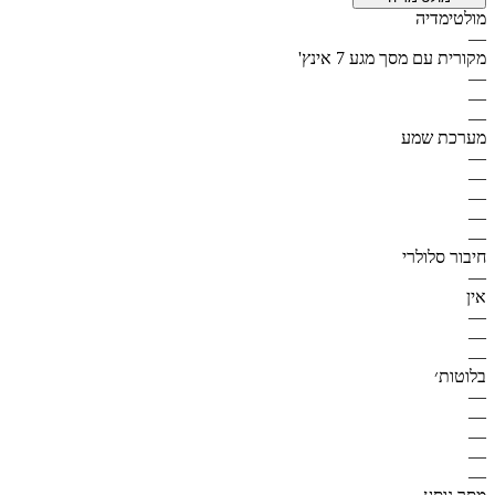
מולטימדיה
—
מקורית עם מסך מגע 7 אינץ'
—
—
—
מערכת שמע
—
—
—
—
—
חיבור סלולרי
—
אין
—
—
—
בלוטות׳
—
—
—
—
—