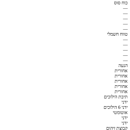
כוח סוס
—
—
—
—
—
טווח חשמלי
—
—
—
—
—
הנעה
אחורית
אחורית
אחורית
אחורית
אחורית
תיבת הילוכים
ידני
ידני 6 הילוכים
אוטומטי
ידני
ידני
קבוצת זיהום