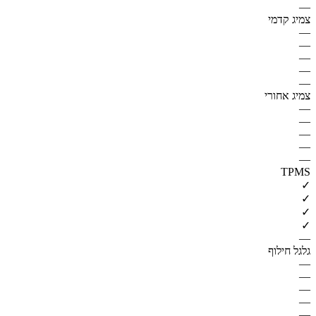
—
צמיג קדמי
—
—
—
—
—
צמיג אחורי
—
—
—
—
—
TPMS
✓
✓
✓
✓
—
גלגל חילוף
—
—
—
—
—