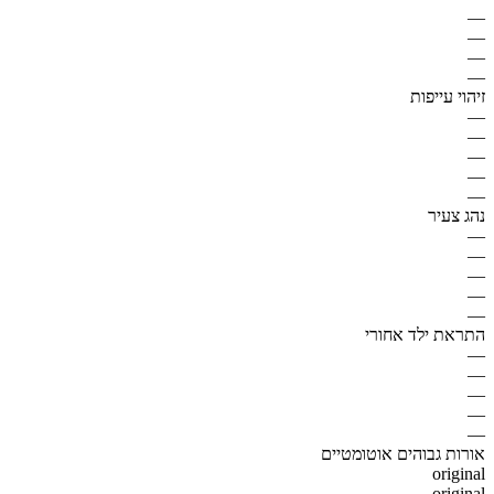
—
—
—
—
זיהוי עייפות
—
—
—
—
—
נהג צעיר
—
—
—
—
—
התראת ילד אחורי
—
—
—
—
—
אורות גבוהים אוטומטיים
original
original