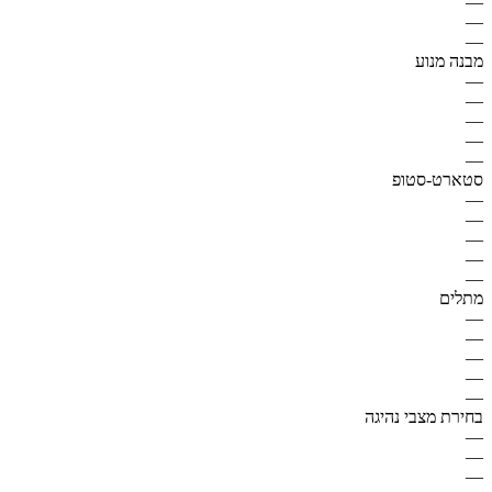
—
—
—
מבנה מנוע
—
—
—
—
—
סטארט-סטופ
—
—
—
—
—
מתלים
—
—
—
—
—
בחירת מצבי נהיגה
—
—
—