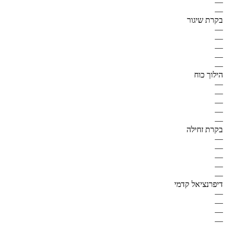
—
—
בקרת שיגור
—
—
—
—
—
הילוך כוח
—
—
—
—
—
בקרת זחילה
—
—
—
—
—
דיפרנציאל קדמי
—
—
—
—