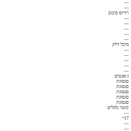
—
—
רדיוס סיבוב
—
—
—
—
—
מיכל דלק
—
—
—
—
—
ג׳אנטים
סגסוגת
סגסוגת
סגסוגת
סגסוגת
סגסוגת
קוטר גלגלים
—
17״
—
—