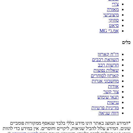
צ'רי
מאזדה
מיצובישי
סוזוקי
סיאט
אמ.ג'י MG
כלים
דו"ח קארזון
השוואת רכבים
חדשות רכב
שאלות נפוצות
קארזון לסוחרים
מחשבוני אגרות
אודות
צור קשר
תנאי שימוש
נגישות
מדיניות פרטיות
דווח שגיאה
*המידע המוצג באתר הינו מידע כללי בלבד שנאסף ממקורות פומביים
שונים. המידע עלול להכיל שגיאות, ליקויים וחוסרים. אין במידע כדי להוות