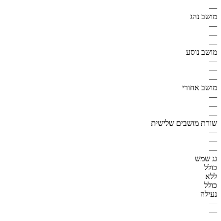
—
מושב נהג
—
—
—
מושב נוסע
—
—
—
מושב אחורי
—
—
—
שורת מושבים שלישית
—
—
—
גג שמש
כולל
ללא
כולל
נעילה
—
—
—