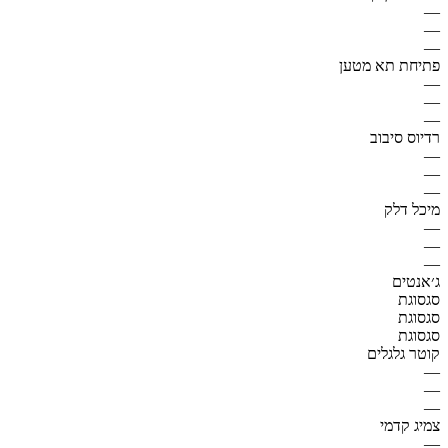
—
—
—
פתיחת תא מטען
—
—
—
רדיוס סיבוב
—
—
—
מיכל דלק
—
—
—
ג׳אנטים
סגסוגת
סגסוגת
סגסוגת
קוטר גלגלים
—
—
—
צמיג קדמי
—