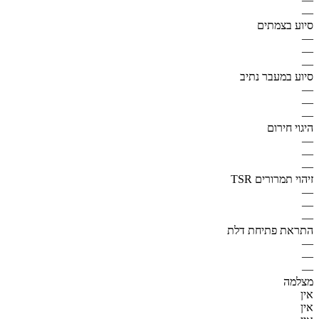
—
סיוע בצמתים
—
—
—
סיוע במעבר נתיב
—
—
—
היגוי חירום
—
—
—
זיהוי תמרורים TSR
—
—
—
התראת פתיחת דלת
—
—
—
מצלמה
אין
אין