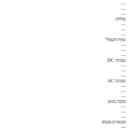
—
—
—
סוללה
—
—
—
טווח חשמלי
—
—
—
טעינה DC
—
—
—
טעינה AC
—
—
—
מבנה מנוע
—
—
—
סטארט-סטופ
—