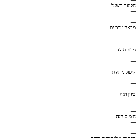
חלונות חשמל
—
—
—
מראה מרכזית
—
—
—
מראות צד
—
—
—
קיפול מראות
—
—
—
כיוון הגה
—
—
—
חימום הגה
—
—
—