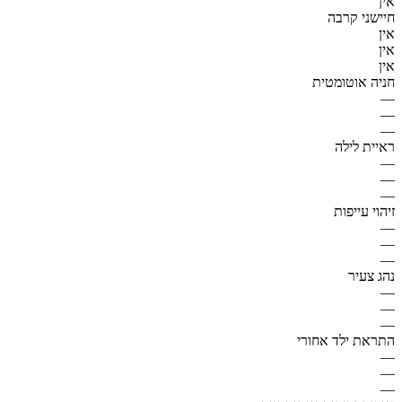
אין
חיישני קרבה
אין
אין
אין
חניה אוטומטית
—
—
—
ראיית לילה
—
—
—
זיהוי עייפות
—
—
—
נהג צעיר
—
—
—
התראת ילד אחורי
—
—
—