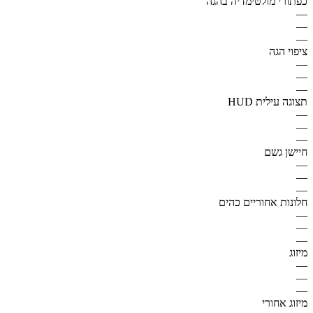
כפתורי מולטימדיה בהגה
—
—
—
ציפוי הגה
—
—
—
תצוגה עילית HUD
—
—
—
חיישן גשם
—
—
—
חלונות אחוריים כהים
—
—
—
מיזוג
—
—
—
מיזוג אחורי