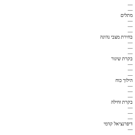
—
—
מתלים
—
—
—
בחירת מצבי נהיגה
—
—
—
בקרת שיגור
—
—
—
הילוך כוח
—
—
—
בקרת זחילה
—
—
—
דיפרנציאל קדמי
—
—