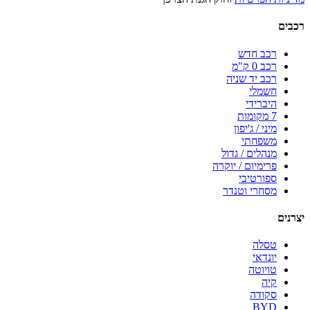
רכבים
רכב חדש
רכב 0 ק"מ
רכב יד שניה
חשמלי
היברידי
7 מקומות
מיני / ג'יפון
משפחתי
מנהלים / גדול
פרימיום / יוקרה
ספורטיבי
מסחרי וטנדר
יצרנים
טסלה
יונדאי
טויוטה
קיה
סקודה
BYD