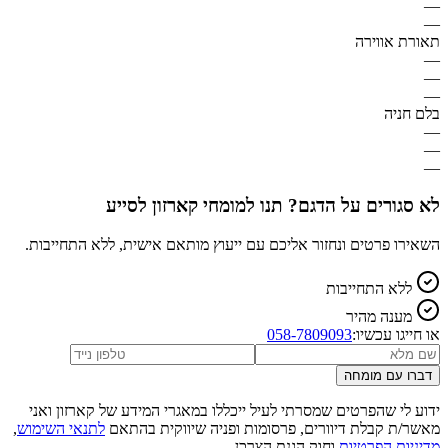
—
—
תאורת אווירה
—
—
—
בלם חניה
—
—
—
לא סגורים על הדגם? תנו למומחי קארזון לסייע
השאירו פרטים ונחזור אליכם עם ייעוץ מותאם אישית, ללא התחייבות.
ללא התחייבות
מענה מהיר
או חייגו עכשיו:
058-7809093
דברו עם מומחה
ידוע לי שהפרטים שמסרתי לעיל ייכללו במאגרי המידע של קארזון ואני
מאשר/ת קבלת דיוורים, פרסומות ופניה שיווקית בהתאם
לתנאי השימוש
,
מדיניות הפרטיות
וחוק הגנת הצרכן