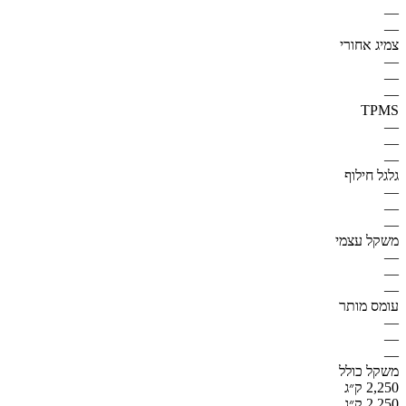
—
—
צמיג אחורי
—
—
—
TPMS
—
—
—
גלגל חילוף
—
—
—
משקל עצמי
—
—
—
עומס מותר
—
—
—
משקל כולל
2,250 ק״ג
2,250 ק״ג