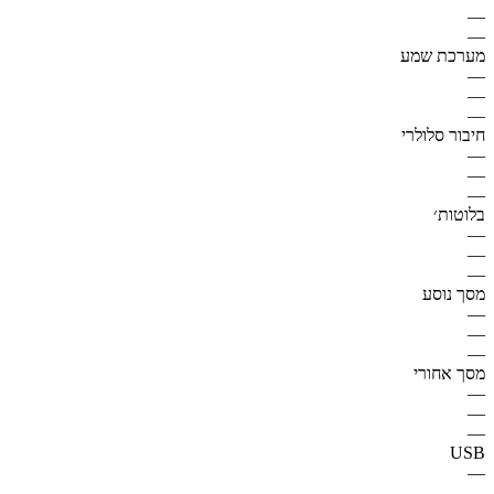
—
—
מערכת שמע
—
—
—
חיבור סלולרי
—
—
—
בלוטות׳
—
—
—
מסך נוסע
—
—
—
מסך אחורי
—
—
—
USB
—
—