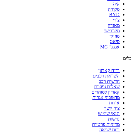
קיה
סקודה
BYD
צ'רי
מאזדה
מיצובישי
סוזוקי
סיאט
אמ.ג'י MG
כלים
דו"ח קארזון
השוואת רכבים
חדשות רכב
שאלות נפוצות
קארזון לסוחרים
מחשבוני אגרות
אודות
צור קשר
תנאי שימוש
נגישות
מדיניות פרטיות
דווח שגיאה