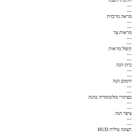
חלונות חשמל
—
—
מראה מרכזית
—
—
מראות צד
—
—
קיפול מראות
—
—
כיוון הגה
—
—
חימום הגה
—
—
כפתורי מולטימדיה בהגה
—
—
ציפוי הגה
—
—
תצוגה עילית HUD