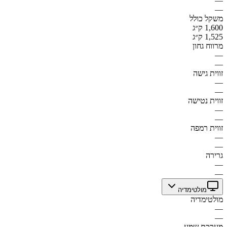
—
—
משקל כולל
1,600 ק״ג
1,525 ק״ג
מרווח גחון
—
—
זווית גישה
—
—
זווית נטישה
—
—
זווית רמפה
—
—
גרירה
—
—
מולטימדיה
מולטימדיה
—
—
מערכת שמע