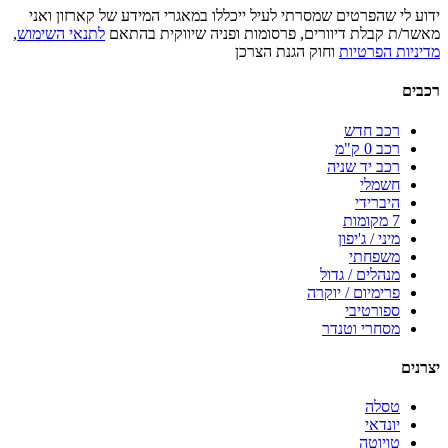
ידוע לי שהפרטים שמסרתי לעיל ייכללו במאגרי המידע של קארזון ואני
מאשר/ת קבלת דיוורים, פרסומות ופניה שיווקית בהתאם
לתנאי השימוש
,
מדיניות הפרטיות
וחוק הגנת הצרכן
רכבים
רכב חדש
רכב 0 ק"מ
רכב יד שניה
חשמלי
היברידי
7 מקומות
מיני / ג'יפון
משפחתי
מנהלים / גדול
פרימיום / יוקרה
ספורטיבי
מסחרי וטנדר
יצרנים
טסלה
יונדאי
טויוטה