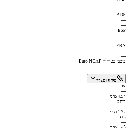
—
—
ABS
—
—
ESP
—
—
EBA
—
—
כוכבי בטיחות Euro NCAP
—
—
מידות ומשקל
אורך
—
4.54 מ״מ
רוחב
—
1.72 מ״מ
גובה
—
1.45 מ״מ