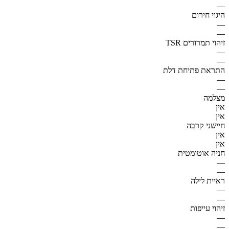
—
היגוי חירום
—
—
זיהוי תמרורים TSR
—
—
התראת פתיחת דלת
—
—
מצלמה
אין
אין
חיישני קרבה
אין
אין
חניה אוטומטית
—
—
ראיית לילה
—
—
זיהוי עייפות
—
—