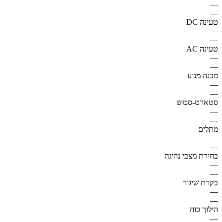
—
—
טעינה DC
—
—
טעינה AC
—
—
מבנה מנוע
—
—
סטארט-סטופ
—
—
מתלים
—
—
בחירת מצבי נהיגה
—
—
בקרת שיגור
—
—
הילוך כוח
—