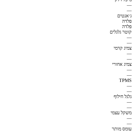
—
—
ג׳אנטים
פלדה
פלדה
קוטר גלגלים
—
—
צמיג קדמי
—
—
צמיג אחורי
—
—
TPMS
—
—
גלגל חילוף
—
—
משקל עצמי
—
—
עומס מותר