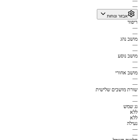
—
—
אבזור ונוחות
ריפוד
—
—
מושב נהג
—
—
מושב נוסע
—
—
מושב אחורי
—
—
שורת מושבים שלישית
—
—
גג שמש
ללא
ללא
נעילה
—
—