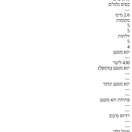
בסיס גלגלים
—
2.6 מ״מ
מקומות
5
5
דלתות
5
4
תא מטען
—
430 ליטר
תא מטען (מקופל)
—
—
תא מטען קדמי
—
—
פתיחת תא מטען
—
—
רדיוס סיבוב
—
—
מיכל דלק