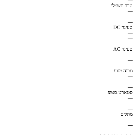
—
טווח חשמלי
—
—
—
טעינה DC
—
—
—
טעינה AC
—
—
—
מבנה מנוע
—
—
—
סטארט-סטופ
—
—
—
מתלים
—
—
—