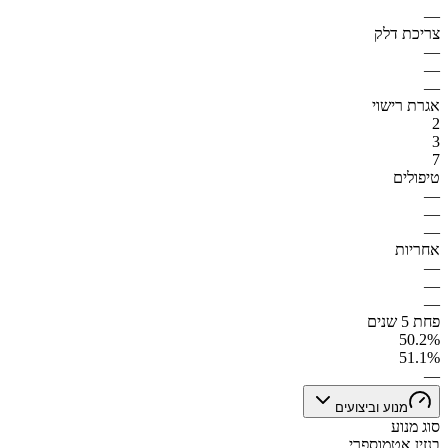
—
צריכת דלק
—
—
—
אגרת רישוי
2
3
7
טיפולים
—
—
—
אחריות
—
—
—
פחת 5 שנים
50.2%
51.1%
—
מנוע וביצועים
סוג מנוע
בנזין אטמוספרי