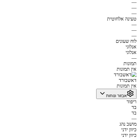
—
—
—
טעינה אלחוטית
—
—
—
לוח שעונים
אנלוגי
אנלוגי
—
תמונות
אין תמונות
דאשבורד
אין תמונות
אבזור ונוחות
ריפוד
בד
בד
—
מושב נהג
כיוון ידני
כיוון ידני