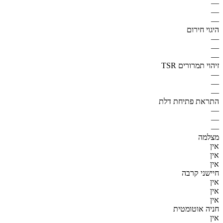
—
—
—
היגוי חירום
—
—
—
זיהוי תמרורים TSR
—
—
—
התראת פתיחת דלת
—
—
—
מצלמה
אין
אין
אין
חיישני קרבה
אין
אין
אין
חניה אוטומטית
אין