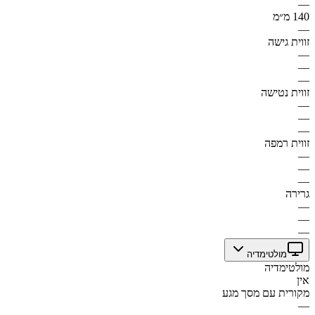
—
140 מ״מ
—
זווית גישה
—
—
—
זווית נטישה
—
—
—
זווית רמפה
—
—
—
גרירה
—
—
—
מולטימדיה
מולטימדיה
אין
מקורית עם מסך מגע
—