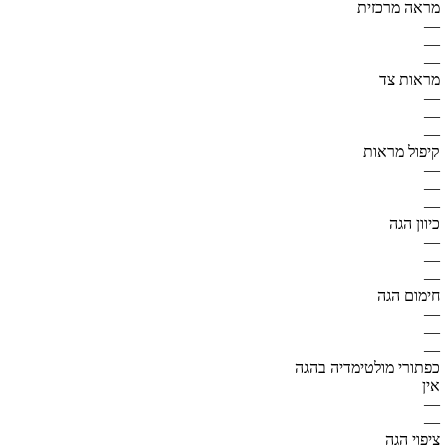
מראה מרכזית
—
—
—
מראות צד
—
—
—
קיפול מראות
—
—
—
כיוון הגה
—
—
—
חימום הגה
—
—
—
כפתורי מולטימדיה בהגה
אין
—
—
ציפוי הגה