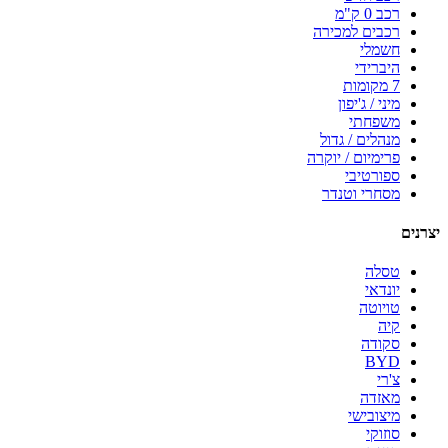
רכב 0 ק"מ
רכבים למכירה
חשמלי
היברידי
7 מקומות
מיני / ג'יפון
משפחתי
מנהלים / גדול
פרימיום / יוקרה
ספורטיבי
מסחרי וטנדר
יצרנים
טסלה
יונדאי
טויוטה
קיה
סקודה
BYD
צ'רי
מאזדה
מיצובישי
סוזוקי