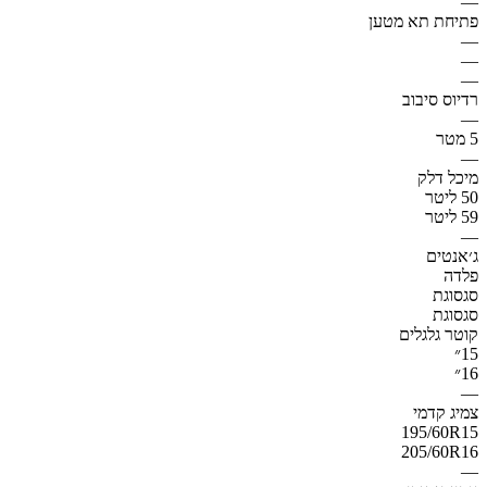
—
פתיחת תא מטען
—
—
—
רדיוס סיבוב
—
5 מטר
—
מיכל דלק
50 ליטר
59 ליטר
—
ג׳אנטים
פלדה
סגסוגת
סגסוגת
קוטר גלגלים
15״
16״
—
צמיג קדמי
195/60R15
205/60R16
—