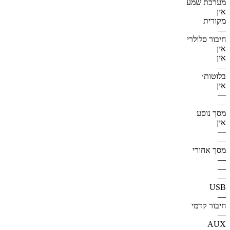
מערכת שמע
אין
מקורית
—
חיבור סלולרי
אין
אין
—
בלוטות׳
אין
—
—
מסך נוסע
אין
—
—
מסך אחורי
—
—
—
USB
—
חיבור קדמי
—
AUX