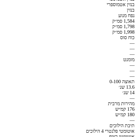
בנזין אטמוספרי
בנזין
נפח מנוע
1,584 סמ״ק
1,798 סמ״ק
1,998 סמ״ק
כוח סוס
—
—
—
מומנט
—
—
—
תאוצה 0-100
13.6 שנ׳
14 שנ׳
—
מהירות מרבית
176 קמ״ש
180 קמ״ש
—
תיבת הילוכים
אוטומטי פלנטרי 4 הילוכים
אוטומטי רציף