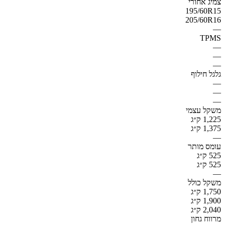
צמיג אחורי
195/60R15
205/60R16
—
TPMS
—
—
—
גלגל חילוף
—
—
—
משקל עצמי
1,225 ק״ג
1,375 ק״ג
—
עומס מותר
525 ק״ג
525 ק״ג
—
משקל כולל
1,750 ק״ג
1,900 ק״ג
2,040 ק״ג
מרווח גחון