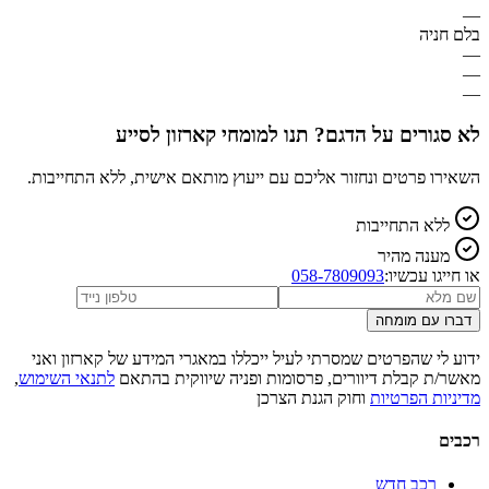
—
בלם חניה
—
—
—
לא סגורים על הדגם? תנו למומחי קארזון לסייע
השאירו פרטים ונחזור אליכם עם ייעוץ מותאם אישית, ללא התחייבות.
ללא התחייבות
מענה מהיר
או חייגו עכשיו:
058-7809093
דברו עם מומחה
ידוע לי שהפרטים שמסרתי לעיל ייכללו במאגרי המידע של קארזון ואני
מאשר/ת קבלת דיוורים, פרסומות ופניה שיווקית בהתאם
לתנאי השימוש
,
מדיניות הפרטיות
וחוק הגנת הצרכן
רכבים
רכב חדש