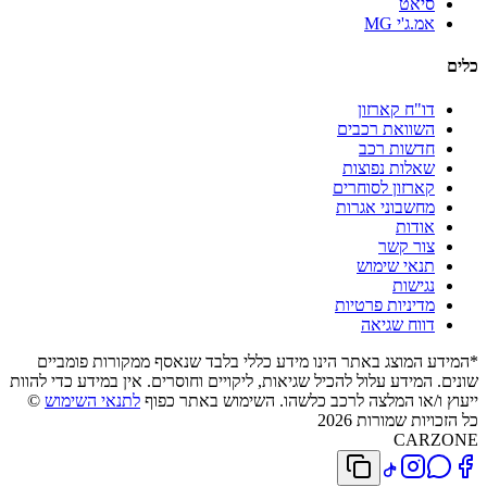
סיאט
אמ.ג'י MG
כלים
דו"ח קארזון
השוואת רכבים
חדשות רכב
שאלות נפוצות
קארזון לסוחרים
מחשבוני אגרות
אודות
צור קשר
תנאי שימוש
נגישות
מדיניות פרטיות
דווח שגיאה
*המידע המוצג באתר הינו מידע כללי בלבד שנאסף ממקורות פומביים
שונים. המידע עלול להכיל שגיאות, ליקויים וחוסרים. אין במידע כדי להוות
ייעוץ ו/או המלצה לרכב כלשהו. השימוש באתר כפוף
לתנאי השימוש
©
כל הזכויות שמורות 2026
CARZONE