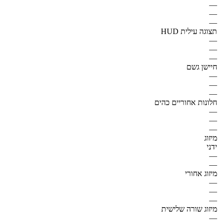
—
—
—
תצוגה עילית HUD
—
—
—
חיישן גשם
—
—
—
חלונות אחוריים כהים
—
—
—
מיזוג
ידני
—
—
מיזוג אחורי
—
—
—
מיזוג שורה שלישית
—