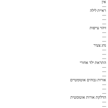
אין
—
ראיית לילה
—
—
—
זיהוי עייפות
—
—
—
נהג צעיר
—
—
—
התראת ילד אחורי
—
—
—
אורות גבוהים אוטומטיים
—
—
—
הדלקת אורות אוטומטית
—
—