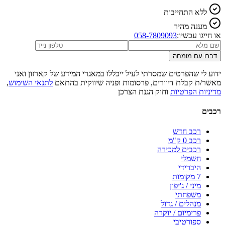
ללא התחייבות
מענה מהיר
או חייגו עכשיו:
058-7809093
דברו עם מומחה
ידוע לי שהפרטים שמסרתי לעיל ייכללו במאגרי המידע של קארזון ואני
מאשר/ת קבלת דיוורים, פרסומות ופניה שיווקית בהתאם
לתנאי השימוש
,
מדיניות הפרטיות
וחוק הגנת הצרכן
רכבים
רכב חדש
רכב 0 ק"מ
רכבים למכירה
חשמלי
היברידי
7 מקומות
מיני / ג'יפון
משפחתי
מנהלים / גדול
פרימיום / יוקרה
ספורטיבי