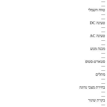
—
—
טווח חשמלי
—
—
טעינה DC
—
—
טעינה AC
—
—
מבנה מנוע
—
—
סטארט-סטופ
—
—
מתלים
—
—
בחירת מצבי נהיגה
—
—
בקרת שיגור
—