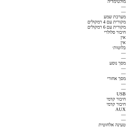
מולטימדיה
—
—
מערכת שמע
מקורית עם 4 רמקולים
מקורית עם 6 רמקולים
חיבור סלולרי
אין
אין
בלוטות׳
—
—
מסך נוסע
—
—
מסך אחורי
—
—
USB
חיבור קדמי
חיבור קדמי
AUX
—
—
טעינה אלחוטית