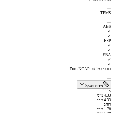
—
—
TPMS
—
—
ABS
✓
✓
ESP
✓
✓
EBA
✓
✓
כוכבי בטיחות Euro NCAP
—
—
מידות ומשקל
אורך
4.33 מ״מ
4.33 מ״מ
רוחב
1.78 מ״מ