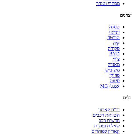
מסחרי וטנדר
יצרנים
טסלה
יונדאי
טויוטה
קיה
סקודה
BYD
צ'רי
מאזדה
מיצובישי
סוזוקי
סיאט
אמ.ג'י MG
כלים
דו"ח קארזון
השוואת רכבים
חדשות רכב
שאלות נפוצות
קארזון לסוחרים