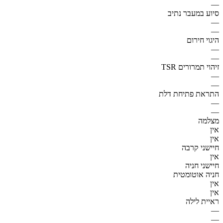
—
סיוע במעבר נתיב
—
—
היגוי חירום
—
—
זיהוי תמרורים TSR
—
—
התראת פתיחת דלת
—
—
מצלמה
אין
אין
חיישני קרבה
אין
חיישני חניה
חניה אוטומטית
אין
אין
ראיית לילה
—
—