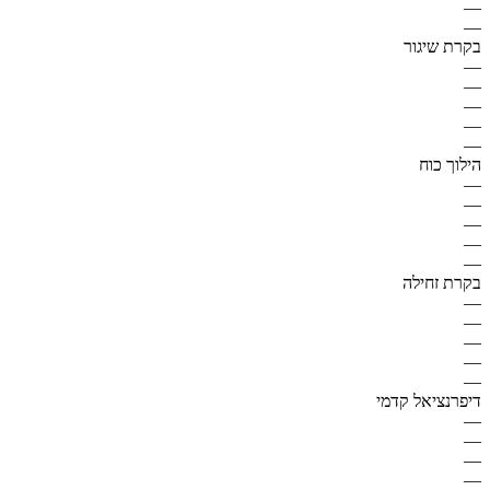
—
—
בקרת שיגור
—
—
—
—
—
הילוך כוח
—
—
—
—
—
בקרת זחילה
—
—
—
—
—
דיפרנציאל קדמי
—
—
—
—