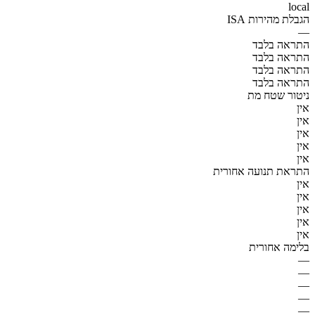
local
הגבלת מהירות ISA
—
התראה בלבד
התראה בלבד
התראה בלבד
התראה בלבד
ניטור שטח מת
אין
אין
אין
אין
אין
התראת תנועה אחורית
אין
אין
אין
אין
אין
בלימה אחורית
—
—
—
—
—