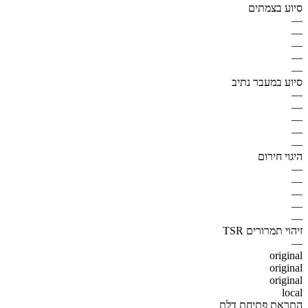
סיוע בצמתים
—
—
—
—
—
סיוע במעבר נתיב
—
—
—
—
—
היגוי חירום
—
—
—
—
—
זיהוי תמרורים TSR
—
original
original
original
local
התראת פתיחת דלת