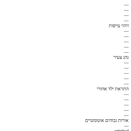
—
—
—
—
זיהוי עייפות
—
—
—
—
—
נהג צעיר
—
—
—
—
—
התראת ילד אחורי
—
—
—
—
—
אורות גבוהים אוטומטיים
—
original