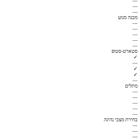
—
—
—
מבנה מנוע
—
—
—
—
—
סטארט-סטופ
✓
—
✓
✓
—
מתלים
—
—
—
—
—
בחירת מצבי נהיגה
—
—
—