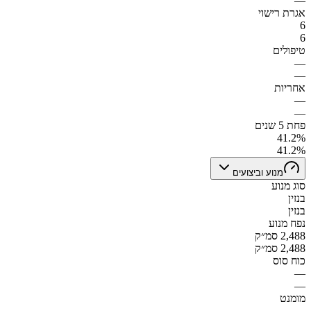
—
אגרת רישוי
6
6
טיפולים
—
—
אחריות
—
—
פחת 5 שנים
41.2%
41.2%
מנוע וביצועים
סוג מנוע
בנזין
בנזין
נפח מנוע
2,488 סמ״ק
2,488 סמ״ק
כוח סוס
—
—
מומנט
—