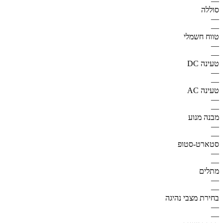
—
סוללה
—
—
טווח חשמלי
—
—
טעינה DC
—
—
טעינה AC
—
—
מבנה מנוע
—
—
סטארט-סטופ
—
—
מתלים
—
—
בחירת מצבי נהיגה
—
—