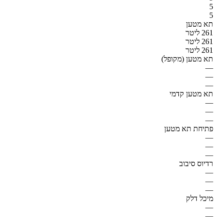
5
5
תא מטען
261 ליטר
261 ליטר
261 ליטר
תא מטען (מקופל)
—
—
—
תא מטען קדמי
—
—
—
פתיחת תא מטען
—
—
—
רדיוס סיבוב
—
—
—
מיכל דלק
—
—