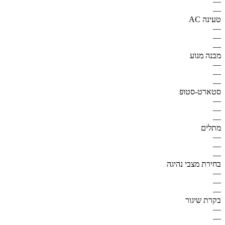
—
—
טעינה AC
—
—
—
מבנה מנוע
—
—
—
סטארט-סטופ
—
—
—
מתלים
—
—
—
בחירת מצבי נהיגה
—
—
—
בקרת שיגור
—
—