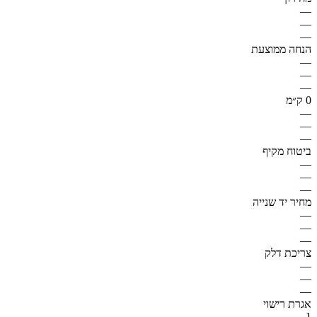
—
—
—
הנחה ממוצעת
—
—
—
0 ק״מ
—
—
—
ביטוח מקיף
—
—
—
מחיר יד שנייה
—
—
—
צריכת דלק
—
—
—
אגרת רישוי
1