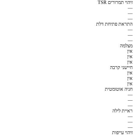
זיהוי תמרורים TSR
—
—
—
התראת פתיחת דלת
—
—
—
מצלמה
אין
אין
אין
חיישני קרבה
אין
אין
אין
חניה אוטומטית
—
—
—
ראיית לילה
—
—
—
זיהוי עייפות