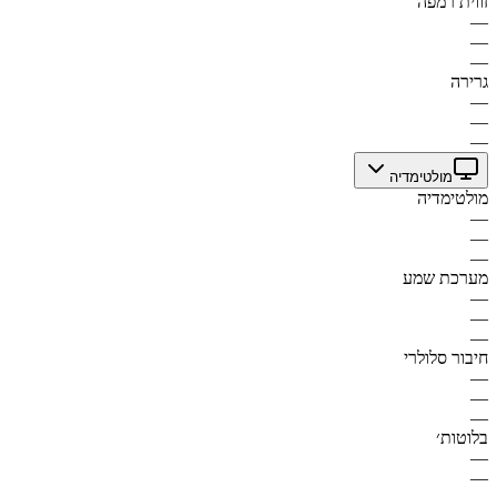
זווית רמפה
—
—
—
גרירה
—
—
—
מולטימדיה
מולטימדיה
—
—
—
מערכת שמע
—
—
—
חיבור סלולרי
—
—
—
בלוטות׳
—
—