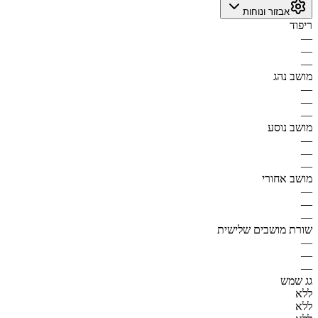
אבזור ונוחות
ריפוד
—
—
—
מושב נהג
—
—
—
מושב נוסע
—
—
—
מושב אחורי
—
—
—
שורת מושבים שלישית
—
—
—
גג שמש
ללא
ללא