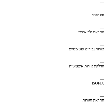
—
—
—
נהג צעיר
—
—
—
התראת ילד אחורי
—
—
—
אורות גבוהים אוטומטיים
—
—
—
הדלקת אורות אוטומטית
—
—
—
ISOFIX
—
—
—
התראת חגורות
—