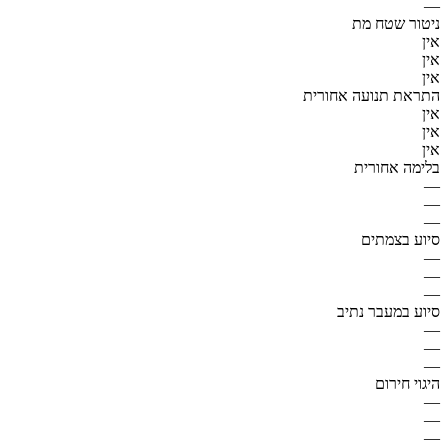
—
ניטור שטח מת
אין
אין
אין
התראת תנועה אחורית
אין
אין
אין
בלימה אחורית
—
—
—
סיוע בצמתים
—
—
—
סיוע במעבר נתיב
—
—
—
היגוי חירום
—
—
—