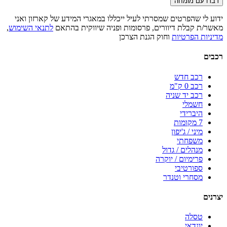
דברו עם מומחה
ידוע לי שהפרטים שמסרתי לעיל ייכללו במאגרי המידע של קארזון ואני
מאשר/ת קבלת דיוורים, פרסומות ופניה שיווקית בהתאם
לתנאי השימוש
,
מדיניות הפרטיות
וחוק הגנת הצרכן
רכבים
רכב חדש
רכב 0 ק"מ
רכב יד שניה
חשמלי
היברידי
7 מקומות
מיני / ג'יפון
משפחתי
מנהלים / גדול
פרימיום / יוקרה
ספורטיבי
מסחרי וטנדר
יצרנים
טסלה
יונדאי