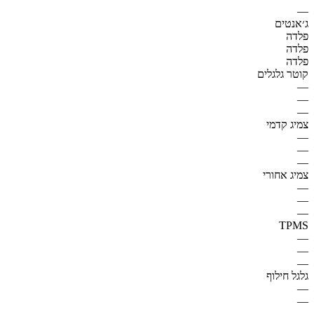
—
ג׳אנטים
פלדה
פלדה
פלדה
קוטר גלגלים
—
—
—
צמיג קדמי
—
—
—
צמיג אחורי
—
—
—
TPMS
—
—
—
גלגל חילוף
—
—
—