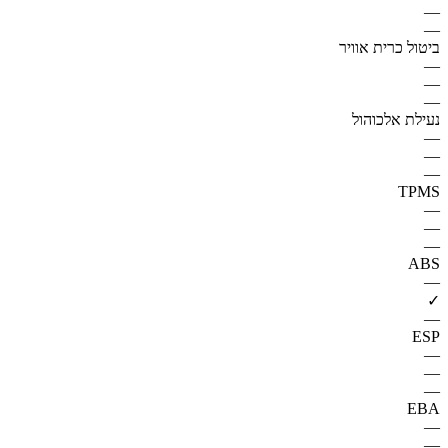
—
—
ביטול כרית אוויר
—
—
—
נעילת אלכוהול
—
—
—
TPMS
—
—
—
ABS
—
✓
—
ESP
—
—
—
EBA
—
—