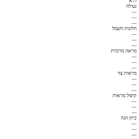
ללא
נעילה
—
—
—
חלונות חשמל
—
—
—
מראה מרכזית
—
—
—
מראות צד
—
—
—
קיפול מראות
—
—
—
כיוון הגה
—
—
—