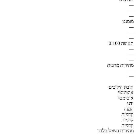
—
—
—
מומנט
—
—
—
תאוצה 0-100
—
—
—
מהירות מרבית
—
—
—
תיבת הילוכים
אוטומטי
אוטומטי
ידני
הנעה
קדמית
קדמית
קדמית
מהירות חשמל בלבד