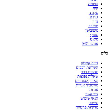
טויוטה
קיה
סקודה
BYD
צ'רי
מאזדה
מיצובישי
סוזוקי
סיאט
אמ.ג'י MG
כלים
דו"ח קארזון
השוואת רכבים
חדשות רכב
שאלות נפוצות
קארזון לסוחרים
מחשבוני אגרות
אודות
צור קשר
תנאי שימוש
נגישות
מדיניות פרטיות