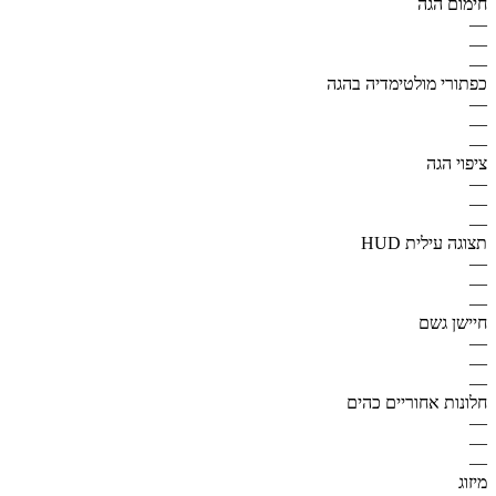
חימום הגה
—
—
—
כפתורי מולטימדיה בהגה
—
—
—
ציפוי הגה
—
—
—
תצוגה עילית HUD
—
—
—
חיישן גשם
—
—
—
חלונות אחוריים כהים
—
—
—
מיזוג