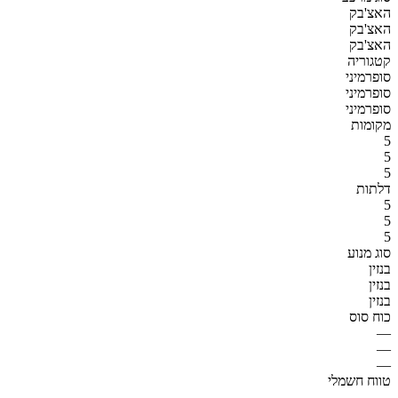
האצ'בק
האצ'בק
האצ'בק
קטגוריה
סופרמיני
סופרמיני
סופרמיני
מקומות
5
5
5
דלתות
5
5
5
סוג מנוע
בנזין
בנזין
בנזין
כוח סוס
—
—
—
טווח חשמלי
—