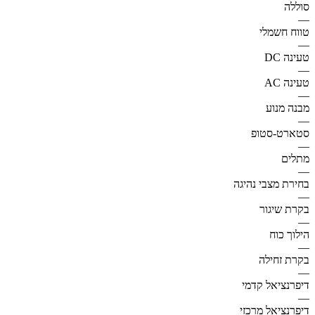
סוללה
—
טווח חשמלי
—
טעינה DC
—
טעינה AC
—
מבנה מנוע
—
סטארט-סטופ
—
מתלים
—
בחירת מצבי נהיגה
—
בקרת שיגור
—
הילוך כוח
—
בקרת זחילה
—
דיפרנציאל קדמי
—
דיפרנציאל מרכזי