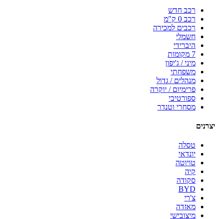
רכב חדש
רכב 0 ק"מ
רכבים למכירה
חשמלי
היברידי
7 מקומות
מיני / ג'יפון
משפחתי
מנהלים / גדול
פרימיום / יוקרה
ספורטיבי
מסחרי וטנדר
יצרנים
טסלה
יונדאי
טויוטה
קיה
סקודה
BYD
צ'רי
מאזדה
מיצובישי