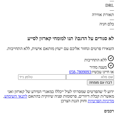
—
DRL
—
תאורת אווירה
—
בלם חניה
—
לא סגורים על הדגם? תנו למומחי קארזון לסייע
השאירו פרטים ונחזור אליכם עם ייעוץ מותאם אישית, ללא התחייבות.
ללא התחייבות
מענה מהיר
או חייגו עכשיו:
058-7809093
דברו עם מומחה
ידוע לי שהפרטים שמסרתי לעיל ייכללו במאגרי המידע של קארזון ואני
מאשר/ת קבלת דיוורים, פרסומות ופניה שיווקית בהתאם
לתנאי השימוש
,
מדיניות הפרטיות
וחוק הגנת הצרכן
רכבים