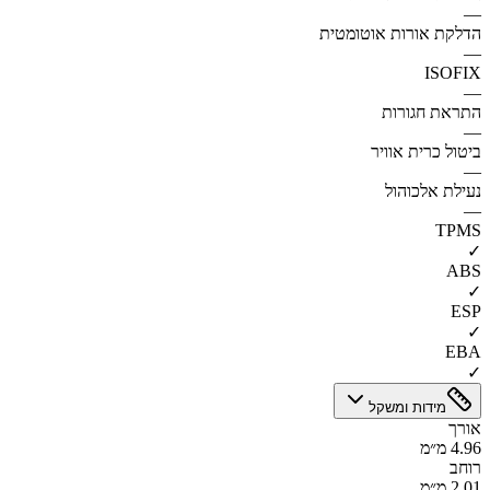
—
הדלקת אורות אוטומטית
—
ISOFIX
—
התראת חגורות
—
ביטול כרית אוויר
—
נעילת אלכוהול
—
TPMS
✓
ABS
✓
ESP
✓
EBA
✓
מידות ומשקל
אורך
4.96 מ״מ
רוחב
2.01 מ״מ