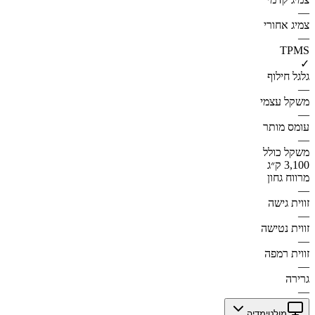
—
צמיג אחורי
—
TPMS
✓
גלגל חילוף
—
משקל עצמי
—
עומס מותר
—
משקל כולל
3,100 ק״ג
מרווח גחון
—
זווית גישה
—
זווית נטישה
—
זווית רמפה
—
גרירה
—
מולטימדיה