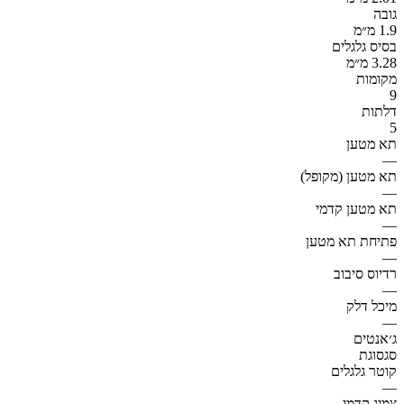
גובה
1.9 מ״מ
בסיס גלגלים
3.28 מ״מ
מקומות
9
דלתות
5
תא מטען
—
תא מטען (מקופל)
—
תא מטען קדמי
—
פתיחת תא מטען
—
רדיוס סיבוב
—
מיכל דלק
—
ג׳אנטים
סגסוגת
קוטר גלגלים
—
צמיג קדמי