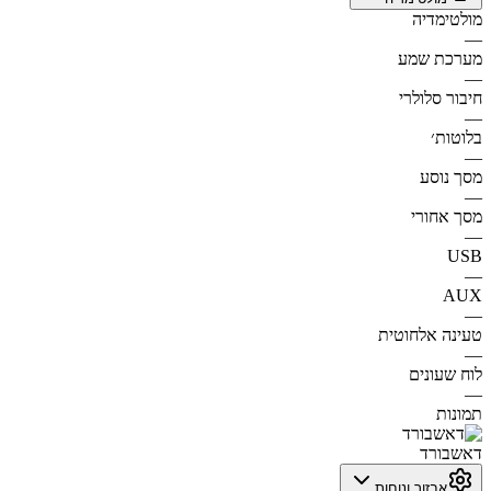
מולטימדיה
—
מערכת שמע
—
חיבור סלולרי
—
בלוטות׳
—
מסך נוסע
—
מסך אחורי
—
USB
—
AUX
—
טעינה אלחוטית
—
לוח שעונים
—
תמונות
דאשבורד
אבזור ונוחות