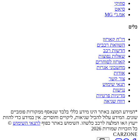
סוזוקי
סיאט
אמ.ג'י MG
כלים
דו"ח קארזון
השוואת רכבים
חדשות רכב
שאלות נפוצות
קארזון לסוחרים
מחשבוני אגרות
אודות
צור קשר
תנאי שימוש
נגישות
מדיניות פרטיות
דווח שגיאה
*המידע המוצג באתר הינו מידע כללי בלבד שנאסף ממקורות פומביים
שונים. המידע עלול להכיל שגיאות, ליקויים וחוסרים. אין במידע כדי להוות
ייעוץ ו/או המלצה לרכב כלשהו. השימוש באתר כפוף
לתנאי השימוש
©
כל הזכויות שמורות 2026
CARZONE