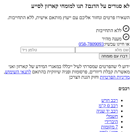
לא סגורים על הדגם? תנו למומחי קארזון לסייע
השאירו פרטים ונחזור אליכם עם ייעוץ מותאם אישית, ללא התחייבות.
ללא התחייבות
מענה מהיר
או חייגו עכשיו:
058-7809093
דברו עם מומחה
ידוע לי שהפרטים שמסרתי לעיל ייכללו במאגרי המידע של קארזון ואני
מאשר/ת קבלת דיוורים, פרסומות ופניה שיווקית בהתאם
לתנאי השימוש
,
מדיניות הפרטיות
וחוק הגנת הצרכן
רכבים
רכב חדש
רכב 0 ק"מ
רכב יד שניה
חשמלי
היברידי
7 מקומות