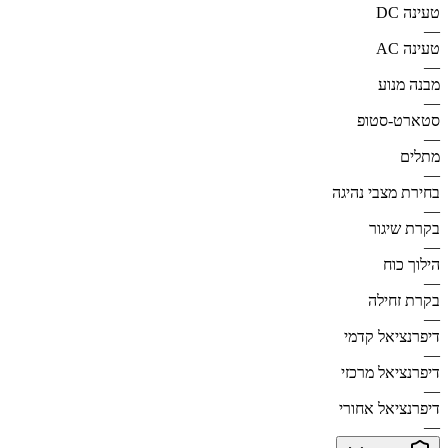
טעינה DC
—
טעינה AC
—
מבנה מנוע
—
סטארט-סטופ
—
מתלים
—
בחירת מצבי נהיגה
—
בקרת שיגור
—
הילוך כוח
—
בקרת זחילה
—
דיפרנציאל קדמי
—
דיפרנציאל מרכזי
—
דיפרנציאל אחורי
—