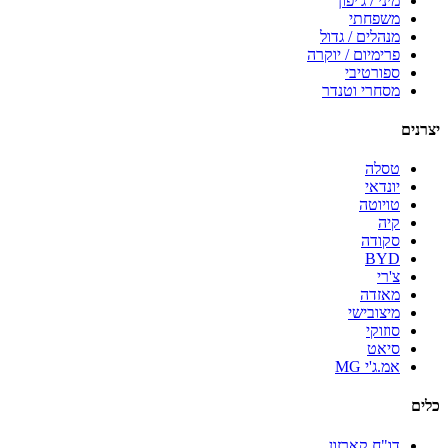
מיני / ג'יפון
משפחתי
מנהלים / גדול
פרימיום / יוקרה
ספורטיבי
מסחרי וטנדר
יצרנים
טסלה
יונדאי
טויוטה
קיה
סקודה
BYD
צ'רי
מאזדה
מיצובישי
סוזוקי
סיאט
אמ.ג'י MG
כלים
דו"ח קארזון