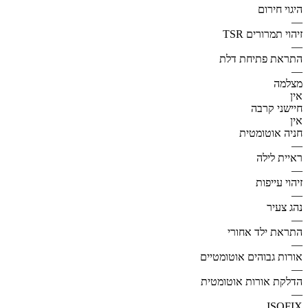
היגוי חירום
—
זיהוי תמרורים TSR
—
התראת פתיחת דלת
—
מצלמה
אין
חיישני קרבה
אין
חניה אוטומטית
—
ראיית לילה
—
זיהוי עייפות
—
נהג צעיר
—
התראת ילד אחורי
—
אורות גבוהים אוטומטיים
—
הדלקת אורות אוטומטית
—
ISOFIX