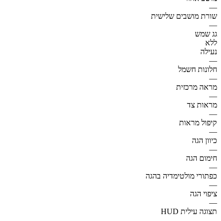
—
שורת מושבים שלישית
—
גג שמש
ללא
נעילה
—
חלונות חשמל
—
מראה מרכזית
—
מראות צד
—
קיפול מראות
—
כיוון הגה
—
חימום הגה
—
כפתורי מולטימדיה בהגה
—
ציפוי הגה
—
תצוגה עילית HUD
—