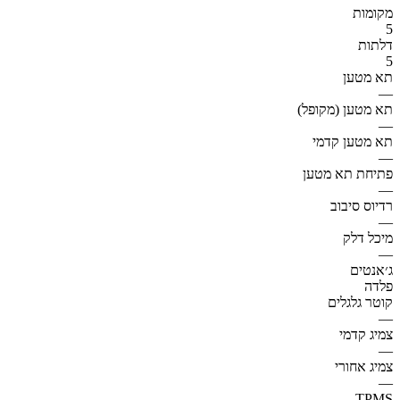
מקומות
5
דלתות
5
תא מטען
—
תא מטען (מקופל)
—
תא מטען קדמי
—
פתיחת תא מטען
—
רדיוס סיבוב
—
מיכל דלק
—
ג׳אנטים
פלדה
קוטר גלגלים
—
צמיג קדמי
—
צמיג אחורי
—
TPMS