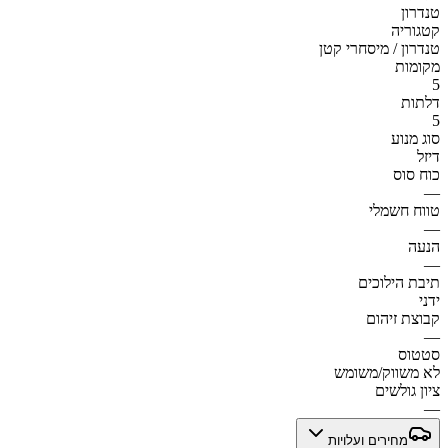
טנדרון
קטגוריה
טנדרון / מיסחרי קטן
מקומות
5
דלתות
5
סוג מנוע
דיזל
כוח סוס
—
טווח חשמלי
—
הנעה
—
תיבת הילוכים
ידני
קבוצת זיהום
—
סטטוס
לא משווק/משומש
ציון גולשים
—
מחירים ועלויות