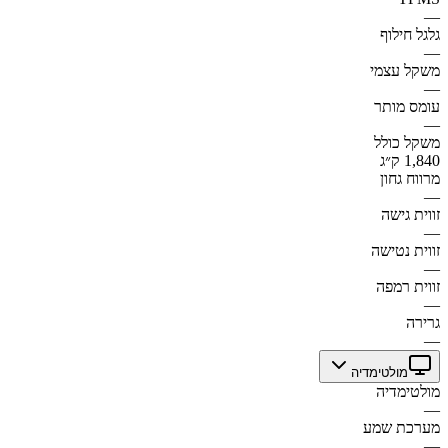
—
גלגל חילוף
—
משקל עצמי
—
עומס מותר
—
משקל כולל
1,840 ק״ג
מרווח גחון
—
זווית גישה
—
זווית נטישה
—
זווית רמפה
—
גרירה
—
מולטימדיה
מולטימדיה
—
מערכת שמע
—