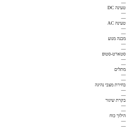
—
טעינה DC
—
—
טעינה AC
—
—
מבנה מנוע
—
—
סטארט-סטופ
—
—
מתלים
—
—
בחירת מצבי נהיגה
—
—
בקרת שיגור
—
—
הילוך כוח
—
—