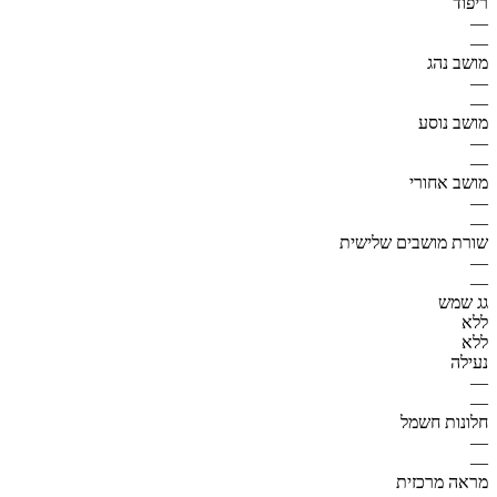
ריפוד
—
—
מושב נהג
—
—
מושב נוסע
—
—
מושב אחורי
—
—
שורת מושבים שלישית
—
—
גג שמש
ללא
ללא
נעילה
—
—
חלונות חשמל
—
—
מראה מרכזית