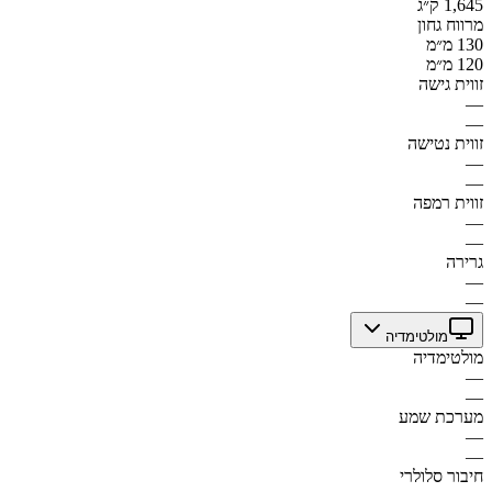
1,645 ק״ג
מרווח גחון
130 מ״מ
120 מ״מ
זווית גישה
—
—
זווית נטישה
—
—
זווית רמפה
—
—
גרירה
—
—
מולטימדיה
מולטימדיה
—
—
מערכת שמע
—
—
חיבור סלולרי