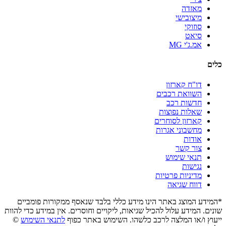
מאזדה
מיצובישי
סוזוקי
סיאט
אמ.ג'י MG
כלים
דו"ח קארזון
השוואת רכבים
חדשות רכב
שאלות נפוצות
קארזון לסוחרים
מחשבוני אגרות
אודות
צור קשר
תנאי שימוש
נגישות
מדיניות פרטיות
דווח שגיאה
*המידע המוצג באתר הינו מידע כללי בלבד שנאסף ממקורות פומביים
שונים. המידע עלול להכיל שגיאות, ליקויים וחוסרים. אין במידע כדי להוות
ייעוץ ו/או המלצה לרכב כלשהו. השימוש באתר כפוף
לתנאי השימוש
©