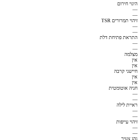
היגוי חירום
—
—
זיהוי תמרורים TSR
—
—
התראת פתיחת דלת
—
—
מצלמה
אין
אין
חיישני קרבה
אין
אין
חניה אוטומטית
—
—
ראיית לילה
—
—
זיהוי עייפות
—
—
נהג צעיר