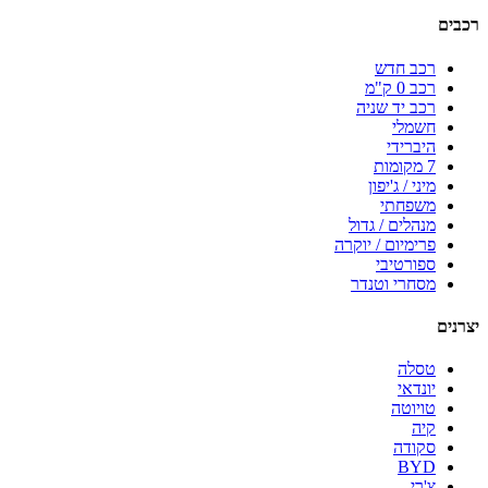
רכבים
רכב חדש
רכב 0 ק"מ
רכב יד שניה
חשמלי
היברידי
7 מקומות
מיני / ג'יפון
משפחתי
מנהלים / גדול
פרימיום / יוקרה
ספורטיבי
מסחרי וטנדר
יצרנים
טסלה
יונדאי
טויוטה
קיה
סקודה
BYD
צ'רי