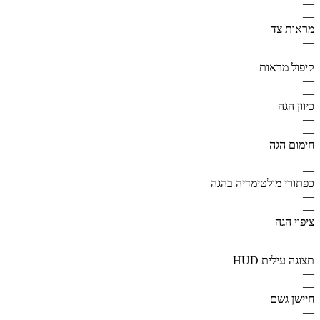
—
—
מראות צד
—
—
קיפול מראות
—
—
כיוון הגה
—
—
חימום הגה
—
—
כפתורי מולטימדיה בהגה
—
—
ציפוי הגה
—
—
תצוגה עילית HUD
—
—
חיישן גשם
—