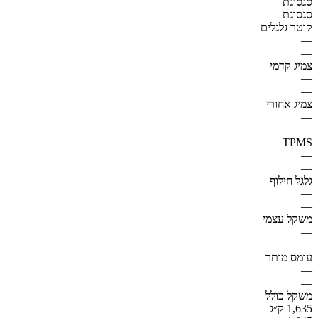
סגסוגת
סגסוגת
קוטר גלגלים
—
—
צמיג קדמי
—
—
צמיג אחורי
—
—
TPMS
—
—
גלגל חילוף
—
—
משקל עצמי
—
—
עומס מותר
—
—
משקל כולל
1,635 ק״ג