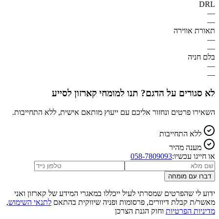
DRL
—
—
תאורת אווירה
—
—
בלם חניה
—
—
לא סגורים על הדגם? תנו למומחי קארזון לסייע
השאירו פרטים ונחזור אליכם עם ייעוץ מותאם אישית, ללא התחייבות.
ללא התחייבות
מענה מהיר
או חייגו עכשיו:
058-7809093
דברו עם מומחה
ידוע לי שהפרטים שמסרתי לעיל ייכללו במאגרי המידע של קארזון ואני
מאשר/ת קבלת דיוורים, פרסומות ופניה שיווקית בהתאם
לתנאי השימוש
,
מדיניות הפרטיות
וחוק הגנת הצרכן