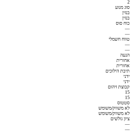
2
סוג מנוע
בנזין
בנזין
כוח סוס
—
—
טווח חשמלי
—
—
הנעה
אחורית
אחורית
תיבת הילוכים
ידני
ידני
קבוצת זיהום
15
15
סטטוס
לא משווק/משומש
לא משווק/משומש
ציון גולשים
—
—