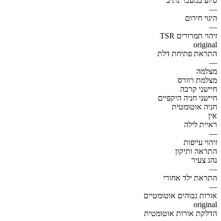
סיוע במעבר נתיב
—
היגוי חירום
—
זיהוי תמרורים TSR
original
התראת פתיחת דלת
—
מצלמה
מצלמת רוורס
חיישני קרבה
חיישני חניה היקפיים
חניה אוטומטית
אין
ראיית לילה
—
זיהוי עייפות
התראה ותיקון
נהג צעיר
—
התראת ילד אחורי
—
אורות גבוהים אוטומטיים
original
הדלקת אורות אוטומטית