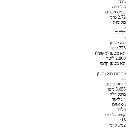
גובה
1.8 מ״מ
בסיס גלגלים
2.72 מ״מ
מקומות
5
דלתות
5
תא מטען
775 ליטר
תא מטען (מקופל)
2,800 ליטר
תא מטען קדמי
—
פתיחת תא מטען
—
רדיוס סיבוב
5.655 מטר
מיכל דלק
54 ליטר
ג׳אנטים
פלדה
קוטר גלגלים
16״
צמיג קדמי