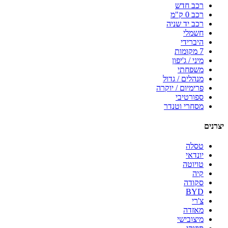
רכב חדש
רכב 0 ק"מ
רכב יד שניה
חשמלי
היברידי
7 מקומות
מיני / ג'יפון
משפחתי
מנהלים / גדול
פרימיום / יוקרה
ספורטיבי
מסחרי וטנדר
יצרנים
טסלה
יונדאי
טויוטה
קיה
סקודה
BYD
צ'רי
מאזדה
מיצובישי