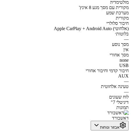
מולטימדיה
מקורית עם מסך מגע 8 אינץ'
מערכת שמע
מקורית
חיבור סלולרי
Apple CarPlay + Android Auto (אלחוטי)
בלוטות׳
—
מסך נוסע
אין
מסך אחורי
none
USB
חיבור קדמי וחיבור אחורי
AUX
—
טעינה אלחוטית
—
לוח שעונים
דיגיטלי 7"
תמונות
דאשבורד
אבזור ונוחות