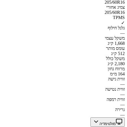
205/60R16
צמיג אחורי
205/60R16
TPMS
✓
גלגל חילוף
—
משקל עצמי
1,668 ק״ג
עומס מותר
512 ק״ג
משקל כולל
2,180 ק״ג
מרווח גחון
164 מ״מ
זווית גישה
—
זווית נטישה
—
זווית רמפה
—
גרירה
—
מולטימדיה