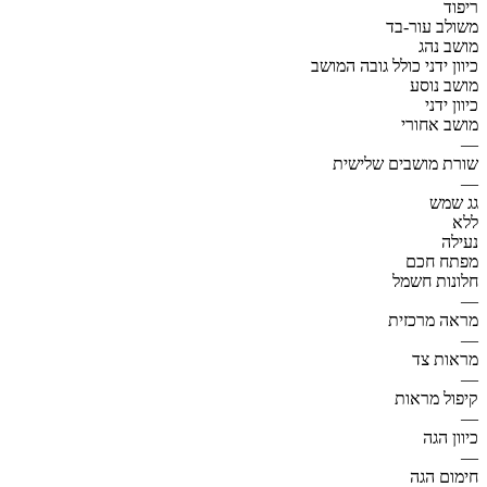
ריפוד
משולב עור-בד
מושב נהג
כיוון ידני כולל גובה המושב
מושב נוסע
כיוון ידני
מושב אחורי
—
שורת מושבים שלישית
—
גג שמש
ללא
נעילה
מפתח חכם
חלונות חשמל
—
מראה מרכזית
—
מראות צד
—
קיפול מראות
—
כיוון הגה
—
חימום הגה