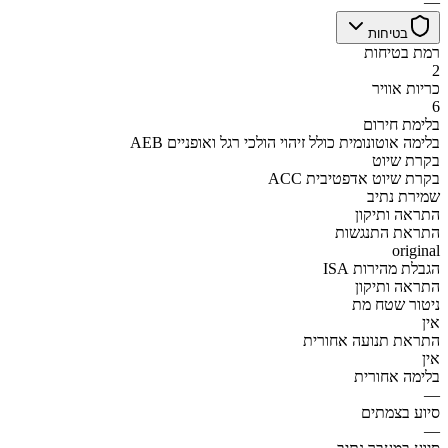
—
בטיחות
רמת בטיחות
2
כריות אוויר
6
בלימת חירום
AEB בלימה אוטונומית כולל זיהוי הולכי רגל ואופניים
בקרת שיוט
ACC בקרת שיוט אדפטיבית
שמירת נתיב
התראה ותיקון
התראת התנגשות
original
הגבלת מהירות ISA
התראה ותיקון
ניטור שטח מת
אין
התראת תנועה אחורית
אין
בלימה אחורית
—
סיוע בצמתים
—