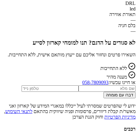
DRL
led
תאורת אווירה
—
בלם חניה
—
לא סגורים על הדגם? תנו למומחי קארזון לסייע
השאירו פרטים ונחזור אליכם עם ייעוץ מותאם אישית, ללא התחייבות.
ללא התחייבות
מענה מהיר
או חייגו עכשיו:
058-7809093
דברו עם מומחה
ידוע לי שהפרטים שמסרתי לעיל ייכללו במאגרי המידע של קארזון ואני
מאשר/ת קבלת דיוורים, פרסומות ופניה שיווקית בהתאם
לתנאי השימוש
,
מדיניות הפרטיות
וחוק הגנת הצרכן
רכבים