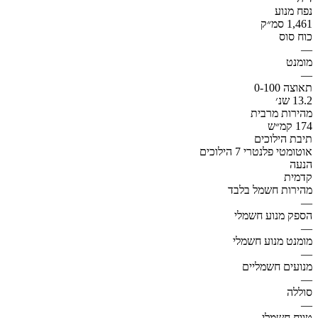
נפח מנוע
1,461 סמ״ק
כוח סוס
—
מומנט
—
תאוצה 0-100
13.2 שנ׳
מהירות מרבית
174 קמ״ש
תיבת הילוכים
אוטומטי פלנטרי 7 הילוכים
הנעה
קדמית
מהירות חשמל בלבד
—
הספק מנוע חשמלי
—
מומנט מנוע חשמלי
—
מנועים חשמליים
—
סוללה
—
טווח חשמלי