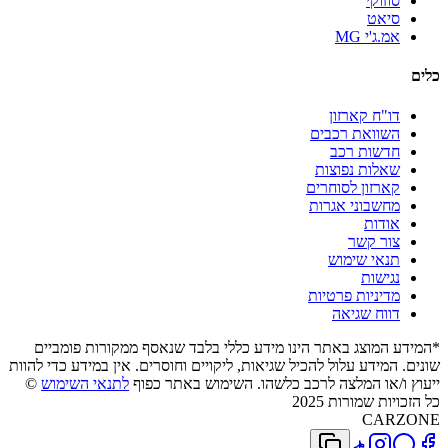
סוזוקי
סיאט
אמ.ג'י MG
כלים
דו"ח קארזון
השוואת רכבים
חדשות רכב
שאלות נפוצות
קארזון לסוחרים
מחשבוני אגרות
אודות
צור קשר
תנאי שימוש
נגישות
מדיניות פרטיות
דווח שגיאה
*המידע המוצג באתר הינו מידע כללי בלבד שנאסף ממקורות פומביים
שונים. המידע עלול להכיל שגיאות, ליקויים וחוסרים. אין במידע כדי להוות
ייעוץ ו/או המלצה לרכב כלשהו. השימוש באתר כפוף
לתנאי השימוש
©
כל הזכויות שמורות 2025
CARZONE