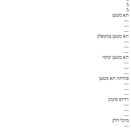
5
5
תא מטען
—
—
—
תא מטען (מקופל)
—
—
—
תא מטען קדמי
—
—
—
פתיחת תא מטען
—
—
—
רדיוס סיבוב
—
—
—
מיכל דלק
—
—