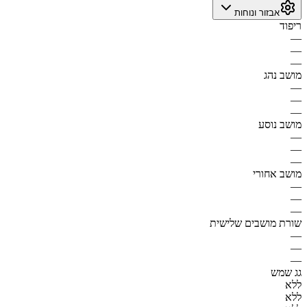
אבזור ונוחות
ריפוד
—
—
—
מושב נהג
—
—
—
מושב נוסע
—
—
—
מושב אחורי
—
—
—
שורת מושבים שלישית
—
—
—
גג שמש
ללא
ללא