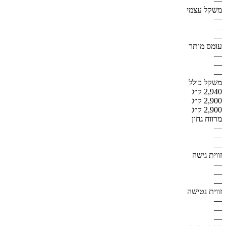
—
משקל עצמי
—
—
—
עומס מותר
—
—
—
משקל כולל
2,940 ק״ג
2,900 ק״ג
2,900 ק״ג
מרווח גחון
—
—
—
זווית גישה
—
—
—
זווית נטישה
—
—
—