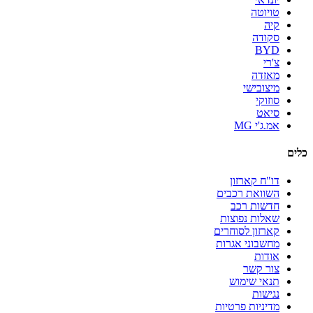
טויוטה
קיה
סקודה
BYD
צ'רי
מאזדה
מיצובישי
סוזוקי
סיאט
אמ.ג'י MG
כלים
דו"ח קארזון
השוואת רכבים
חדשות רכב
שאלות נפוצות
קארזון לסוחרים
מחשבוני אגרות
אודות
צור קשר
תנאי שימוש
נגישות
מדיניות פרטיות