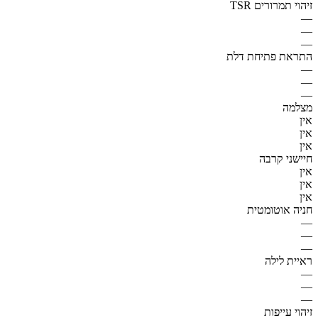
זיהוי תמרורים TSR
—
—
—
התראת פתיחת דלת
—
—
—
מצלמה
אין
אין
אין
חיישני קרבה
אין
אין
אין
חניה אוטומטית
—
—
—
ראיית לילה
—
—
—
זיהוי עייפות