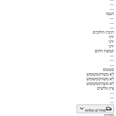
—
—
הנעה
—
—
—
תיבת הילוכים
ידני
ידני
ידני
קבוצת זיהום
—
—
—
סטטוס
לא משווק/משומש
לא משווק/משומש
לא משווק/משומש
ציון גולשים
—
—
—
מחירים ועלויות
מחירון