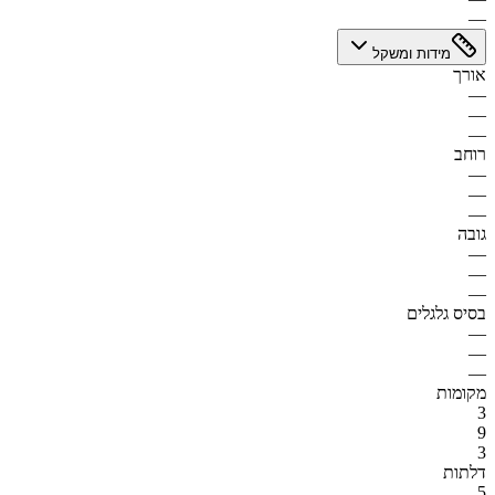
—
מידות ומשקל
אורך
—
—
—
רוחב
—
—
—
גובה
—
—
—
בסיס גלגלים
—
—
—
מקומות
3
9
3
דלתות
5