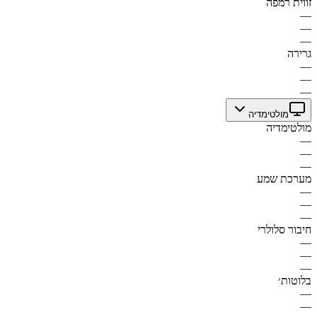
זווית רמפה
—
—
—
גרירה
—
—
—
מולטימדיה
מולטימדיה
—
—
—
מערכת שמע
—
—
—
חיבור סלולרי
—
—
—
בלוטות׳
—
—