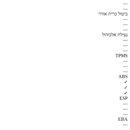
—
—
ביטול כרית אוויר
—
—
—
נעילת אלכוהול
—
—
—
TPMS
—
—
—
ABS
✓
✓
✓
ESP
—
—
—
EBA
—
—