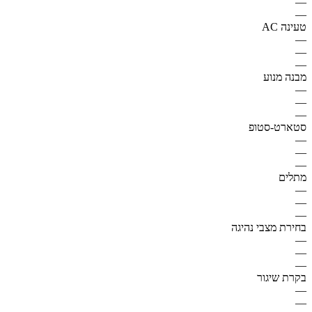
—
—
טעינה AC
—
—
—
מבנה מנוע
—
—
—
סטארט-סטופ
—
—
—
מתלים
—
—
—
בחירת מצבי נהיגה
—
—
—
בקרת שיגור
—
—