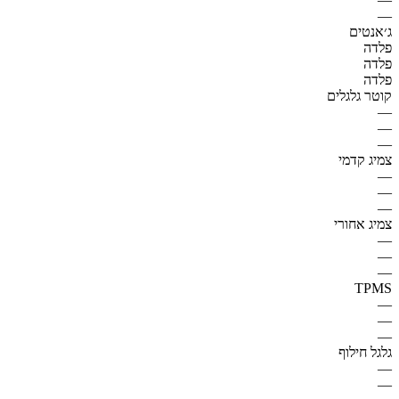
—
ג׳אנטים
פלדה
פלדה
פלדה
קוטר גלגלים
—
—
—
צמיג קדמי
—
—
—
צמיג אחורי
—
—
—
TPMS
—
—
—
גלגל חילוף
—
—