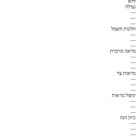
ללא
נעילה
—
—
—
חלונות חשמל
—
—
—
מראה מרכזית
—
—
—
מראות צד
—
—
—
קיפול מראות
—
—
—
כיוון הגה
—
—
—