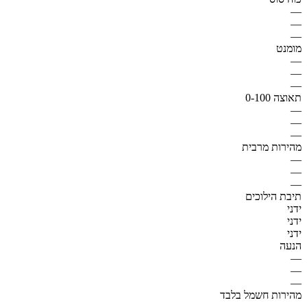
—
—
—
מומנט
—
—
—
תאוצה 0-100
—
—
—
מהירות מרבית
—
—
—
תיבת הילוכים
ידני
ידני
ידני
הנעה
—
—
—
מהירות חשמל בלבד