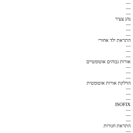
—
—
—
נהג צעיר
—
—
—
התראת ילד אחורי
—
—
—
אורות גבוהים אוטומטיים
—
—
—
הדלקת אורות אוטומטית
—
—
—
ISOFIX
—
—
—
התראת חגורות
—