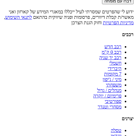
דברו עם מומחה
ידוע לי שהפרטים שמסרתי לעיל ייכללו במאגרי המידע של קארזון ואני
מאשר/ת קבלת דיוורים, פרסומות ופניה שיווקית בהתאם
לתנאי השימוש
,
מדיניות הפרטיות
וחוק הגנת הצרכן
רכבים
רכב חדש
רכב 0 ק"מ
רכב יד שניה
חשמלי
היברידי
7 מקומות
מיני / ג'יפון
משפחתי
מנהלים / גדול
פרימיום / יוקרה
ספורטיבי
מסחרי וטנדר
יצרנים
טסלה
יונדאי