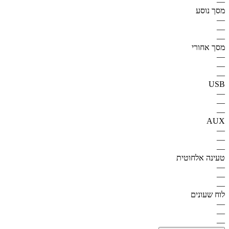
—
מסך נוסע
—
—
—
מסך אחורי
—
—
—
USB
—
—
—
AUX
—
—
—
טעינה אלחוטית
—
—
—
לוח שעונים
—
—
—