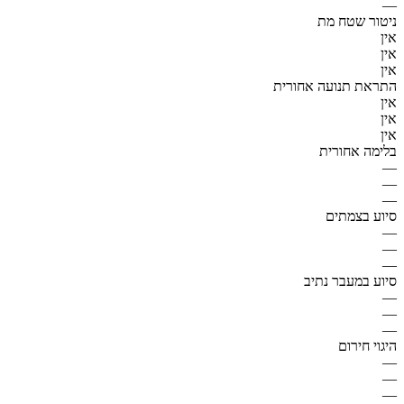
—
ניטור שטח מת
אין
אין
אין
התראת תנועה אחורית
אין
אין
אין
בלימה אחורית
—
—
—
סיוע בצמתים
—
—
—
סיוע במעבר נתיב
—
—
—
היגוי חירום
—
—
—