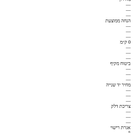
—
—
—
הנחה ממוצעת
—
—
—
0 ק״מ
—
—
—
ביטוח מקיף
—
—
—
מחיר יד שנייה
—
—
—
צריכת דלק
—
—
—
אגרת רישוי
5