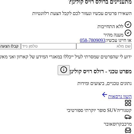
מתעניינים ב
רולס רויס קולינן
?
השאירו פרטים עכשיו ונעזור לכם לקבל הצעת רלוונטיות
ללא התחייבות
מענה מהיר
או חייגו עכשיו:
058-7809093
קבלו הצעה
ידוע לי שהפרטים שמסרתי לעיל ייכללו במאגרי המידע של קארזון ואני מאש
מפרט טכני
-
רולס רויס קולינן
נתונים טכניים, ביצועים ומידות
השוו גרסאות
קטגוריה
SUV סופר יוקרתי ספורטיבי
מרכב
קרוסאובר