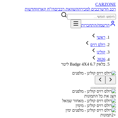
CARZONE
רכב חדש
רכבים למכירה
השוואת רכבים
דו"ח קארזון
חדשות
הרשמה/התחברות
ראשי
רולס רויס
קולינן
2026
בלאק Badge 4X4 6.7 ליטר
הצג את כל התמונות
+
2
תמונות