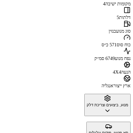
מקומות ישיבה
4
דלתות
5
סוג מנוע
בנזין
כוח סוס
571 כ״ס
נפח מנוע
6749 סמ״ק
הנעה
4X4
ארץ ייצור
אנגליה
מנוע, ביצועים וצריכת דלק
תא מטען, מידות וגלגלים