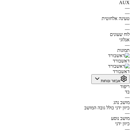
AUX
—
—
טעינה אלחוטית
—
—
לוח שעונים
אנלוגי
—
תמונות
דאשבורד
דאשבורד
אבזור ונוחות
ריפוד
בד
—
מושב נהג
כיוון ידני כולל גובה המושב
—
מושב נוסע
כיוון ידני
—