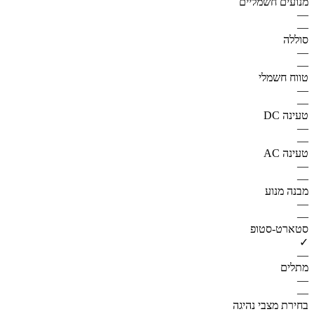
מנועים חשמליים
—
—
סוללה
—
—
טווח חשמלי
—
—
טעינה DC
—
—
טעינה AC
—
—
מבנה מנוע
—
—
סטארט-סטופ
✓
—
מתלים
—
—
בחירת מצבי נהיגה