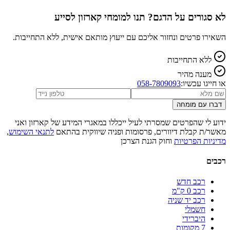
לא סגורים על הדגם? תנו למומחי קארזון לסייע
השאירו פרטים ונחזור אליכם עם ייעוץ מותאם אישית, ללא התחייבות.
ללא התחייבות
מענה מהיר
או חייגו עכשיו:
058-7809093
דברו עם מומחה
ידוע לי שהפרטים שמסרתי לעיל ייכללו במאגרי המידע של קארזון ואני
מאשר/ת קבלת דיוורים, פרסומות ופניה שיווקית בהתאם
לתנאי השימוש
,
מדיניות הפרטיות
וחוק הגנת הצרכן
רכבים
רכב חדש
רכב 0 ק"מ
רכב יד שניה
חשמלי
היברידי
7 מקומות