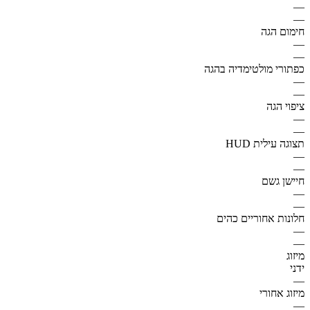
—
—
חימום הגה
—
—
כפתורי מולטימדיה בהגה
—
—
ציפוי הגה
—
—
תצוגה עילית HUD
—
—
חיישן גשם
—
—
חלונות אחוריים כהים
—
—
מיזוג
ידני
—
מיזוג אחורי
—