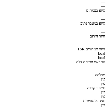
—
—
סיוע בצמתים
—
—
סיוע במעבר נתיב
—
—
היגוי חירום
—
—
זיהוי תמרורים TSR
local
local
התראת פתיחת דלת
—
—
מצלמה
אין
אין
חיישני קרבה
אין
אין
חניה אוטומטית
אין