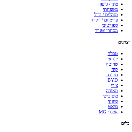
מיני / ג'יפון
משפחתי
מנהלים / גדול
פרימיום / יוקרה
ספורטיבי
מסחרי וטנדר
יצרנים
טסלה
יונדאי
טויוטה
קיה
סקודה
BYD
צ'רי
מאזדה
מיצובישי
סוזוקי
סיאט
אמ.ג'י MG
כלים