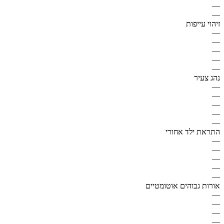
—
—
זיהוי עייפות
—
—
—
—
—
נהג צעיר
—
—
—
—
—
התראת ילד אחורי
—
—
—
—
—
אורות גבוהים אוטומטיים
—
—
—
—