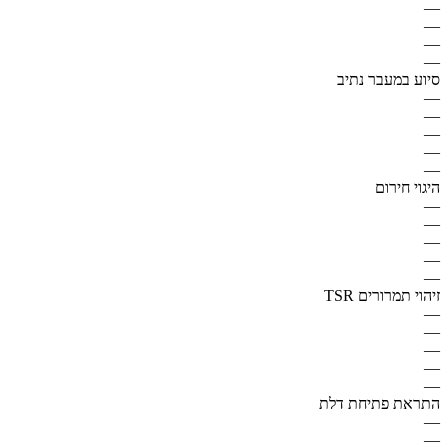
—
—
—
—
סיוע במעבר נתיב
—
—
—
—
—
היגוי חירום
—
—
—
—
—
זיהוי תמרורים TSR
—
—
—
—
—
התראת פתיחת דלת
—
—