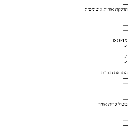
—
הדלקת אורות אוטומטית
—
—
—
—
—
ISOFIX
✓
—
✓
✓
—
התראת חגורות
—
—
—
—
—
ביטול כרית אוויר
—
—
—
—