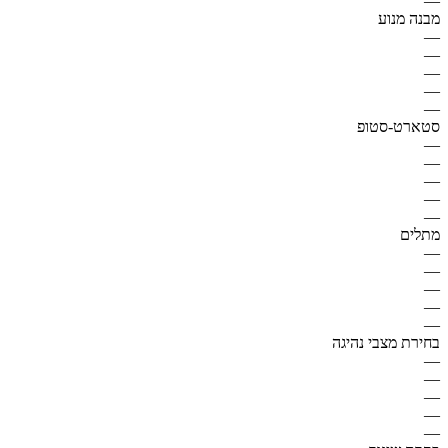
—
מבנה מנוע
—
—
—
—
—
סטארט-סטופ
—
—
—
—
—
מתלים
—
—
—
—
—
בחירת מצבי נהיגה
—
—
—
—
—